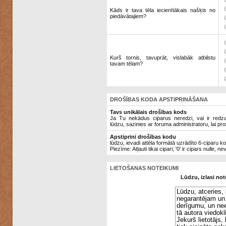
Kāds ir tava tēla iecienītākais našķis no
piedāvātajiem?
Kurš tornis, tavuprāt, vislabāk atbilstu
tavam tēlam?
DROŠĪBAS KODA APSTIPRINĀŠANA
Tavs unikālais drošības kods
Ja Tu nekādus ciparus neredzi, vai ir redzami
lūdzu, sazinies ar foruma administratoru, lai pro
Apstiprini drošības kodu
lūdzu, ievadi attēla formātā uzrādīto 6-ciparu k
Piezīme: Atļauti tikai cipari; '0' ir cipars nulle, ne
LIETOŠANAS NOTEIKUMI
Lūdzu, izlasi not