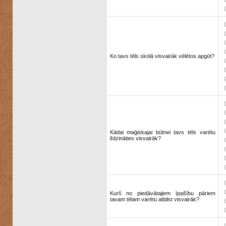
Ko tavs tēls skolā visvairāk vēlētos apgūt?
Kādai maģiskajai būtnei tavs tēls varētu
līdzināties visvairāk?
Kurš no piedāvātajiem īpašību pāriem
tavam tēlam varētu atbilst visvairāk?