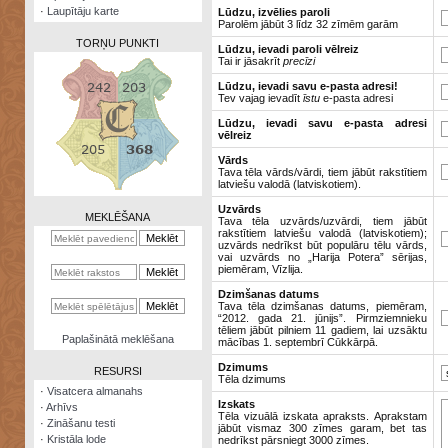
·
Laupītāju karte
Lūdzu, izvēlies paroli
Parolēm jābūt 3 līdz 32 zīmēm garām
TORŅU PUNKTI
Lūdzu, ievadi paroli vēlreiz
Tai ir jāsakrīt
precīzi
Lūdzu, ievadi savu e-pasta adresi!
Tev vajag ievadīt
īstu
e-pasta adresi
Lūdzu, ievadi savu e-pasta adresi
vēlreiz
Zināšanu
testi
Vārds
Tava tēla vārds/vārdi, tiem jābūt rakstītiem
latviešu valodā (latviskotiem).
Kristāla
lode
Uzvārds
MEKLĒŠANA
Tava tēla uzvārds/uzvārdi, tiem jābūt
rakstītiem latviešu valodā (latviskotiem);
Rūnu
uzvārds nedrīkst būt populāru tēlu vārds,
komplekts
vai uzvārds no „Harija Potera” sērijas,
piemēram, Vīzlija.
Galeonu
Dzimšanas datums
kalkulators
Tava tēla dzimšanas datums, piemēram,
“2012. gada 21. jūnijs”. Pirmziemnieku
tēliem jābūt pilniem 11 gadiem, lai uzsāktu
Nomētātās
Paplašinātā meklēšana
mācības 1. septembrī Cūkkārpā.
kārtis
Dzimums
RESURSI
Tēla dzimums
·
Visatcera almanahs
Izskats
·
Arhīvs
Tēla vizuālā izskata apraksts. Aprakstam
·
Zināšanu testi
jābūt vismaz 300 zīmes garam, bet tas
·
Kristāla lode
nedrīkst pārsniegt 3000 zīmes.