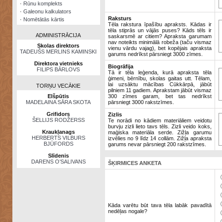
·
Rūnu komplekts
·
Galeonu kalkulators
Raksturs
·
Nomētātās kārtis
Tēla rakstura īpašību apraksts. Kādas ir
tēla stiprās un vājās puses? Kāds tēls ir
ADMINISTRĀCIJA
saskarsmē ar citiem? Apraksta garumam
nav noteikts minimālā robeža (taču vismaz
Skolas direktors
vienu vārdu vajag), bet kopējais apraksta
TADEUŠS MERLINS KAMINSKI
garums nedrīkst pārsniegt 3000 zīmes.
Direktora vietnieks
Biogrāfija
FILIPS BĀRLOVS
Tā ir tēla leģenda, kurā apraksta tēla
ģimeni, bērnību, skolas gaitas utt. Tēlam,
lai uzsāktu mācības Cūkkārpā, jābūt
TORŅU VECĀKIE
pilniem 11 gadiem. Aprakstam jābūt vismaz
Elšpūtis
300 zīmes garam, bet tas nedrīkst
MADELAINA SĀRA SKOTA
pārsniegt 3000 rakstzīmes.
Grifidors
Zizlis
ŠELLIJS RODŽERSS
Te norādi no kādiem materiāliem veidotu
burvju zizli lieto tavs tēls. Zizli veido koks,
Kraukļanags
maģiska materiāla serde. Zižļa garumu
HERBERTS VILBURS
izvēlies no 9 līdz 14 collām. Zižļa apraksta
BJŪFORDS
garums nevar pārsniegt 200 rakstzīmes.
Slīdenis
DARENS O’SALIVANS
ŠĶIRMICES ANKETA
Kāda varētu būt tava tēla labāk pavadītā
nedēļas nogale?