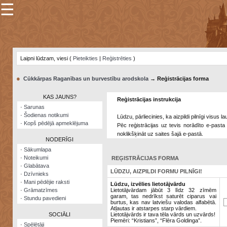
☰
×
Sarunu
pavediens
Laipni lūdzam, viesi (
Pieteikties
|
Reģistrēties
)
Manas
piezīmes
●
Cūkkārpas Raganības un burvestību arodskola
→ Reģistrācijas forma
Grāmatzīmes
KAS JAUNS?
Reģistrācijas instrukcija
Šodienas
·
Sarunas
notikumi
·
Šodienas notikumi
Lūdzu, pārliecinies, ka aizpildi pilnīgi visus 
·
Kopš pēdējā apmeklējuma
Pēc reģistrācijas uz tevis norādīto e-pasta 
Laupītāju
noklikšķināt uz saites šajā e-pastā.
karte
NODERĪGI
·
Sākumlapa
·
Noteikumi
REĢISTRĀCIJAS FORMA
Visatcera
·
Glabātava
almanahs
LŪDZU, AIZPILDI FORMU PILNĪGI!
·
Dzīvnieks
·
Mani pēdējie raksti
Arhīvs
Lūdzu, izvēlies lietotājvārdu
·
Grāmatzīmes
Lietotājvārdam jābūt 3 līdz 32 zīmēm
garam, tas nedrīkst saturēt ciparus vai
·
Stundu pavedieni
burtus, kas nav latviešu valodas alfabētā.
Atļautas ir atstarpes starp vārdiem.
SOCIĀLI
Lietotājvārds ir tava tēla vārds un uzvārds!
Piemēri: “Kristians”, “Flēra Goldinga”.
·
Spēlētāji