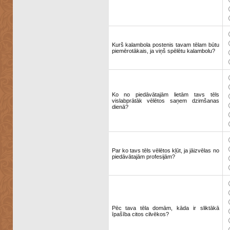
Kurš kalambola postenis tavam tēlam būtu
piemērotākais, ja viņš spēlētu kalambolu?
Ko no piedāvātajām lietām tavs tēls
vislabprātāk vēlētos saņem dzimšanas
dienā?
Par ko tavs tēls vēlētos kļūt, ja jāizvēlas no
piedāvātajām profesijām?
Pēc tava tēla domām, kāda ir sliktākā
īpašība citos cilvēkos?