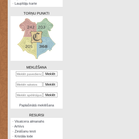
·
Laupītāju karte
TORŅU PUNKTI
Zināšanu
testi
Kristāla
lode
MEKLĒŠANA
Rūnu
komplekts
Galeonu
kalkulators
Nomētātās
Paplašinātā meklēšana
kārtis
RESURSI
·
Visatcera almanahs
·
Arhīvs
·
Zināšanu testi
·
Kristāla lode