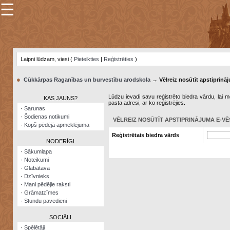
☰
×
Sarunu
pavediens
Laipni lūdzam, viesi (
Pieteikties
|
Reģistrēties
)
Manas
piezīmes
●
Cūkkārpas Raganības un burvestību arodskola
→ Vēlreiz nosūtīt apstiprināj
Grāmatzīmes
Lūdzu ievadi savu reģistrēto biedra vārdu, lai me
KAS JAUNS?
pasta adresi, ar ko reģistrējies.
Šodienas
·
Sarunas
notikumi
·
Šodienas notikumi
VĒLREIZ NOSŪTĪT APSTIPRINĀJUMA E-VĒ
·
Kopš pēdējā apmeklējuma
Laupītāju
Reģistrētais biedra vārds
karte
NODERĪGI
·
Sākumlapa
·
Noteikumi
Visatcera
·
Glabātava
almanahs
·
Dzīvnieks
·
Mani pēdējie raksti
Arhīvs
·
Grāmatzīmes
·
Stundu pavedieni
SOCIĀLI
·
Spēlētāji