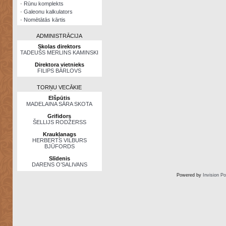
·
Rūnu komplekts
·
Galeonu kalkulators
·
Nomētātās kārtis
ADMINISTRĀCIJA
Skolas direktors
TADEUŠS MERLINS KAMINSKI
Direktora vietnieks
FILIPS BĀRLOVS
TORŅU VECĀKIE
Elšpūtis
MADELAINA SĀRA SKOTA
Grifidors
ŠELLIJS RODŽERSS
Kraukļanags
HERBERTS VILBURS
BJŪFORDS
Slīdenis
DARENS O’SALIVANS
Powered by
Invision P