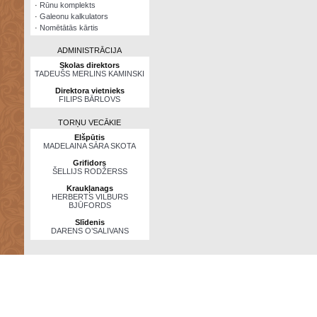
·
Rūnu komplekts
·
Galeonu kalkulators
·
Nomētātās kārtis
ADMINISTRĀCIJA
Skolas direktors
TADEUŠS MERLINS KAMINSKI
Direktora vietnieks
FILIPS BĀRLOVS
TORŅU VECĀKIE
Elšpūtis
MADELAINA SĀRA SKOTA
Grifidors
ŠELLIJS RODŽERSS
Kraukļanags
HERBERTS VILBURS
BJŪFORDS
Slīdenis
DARENS O’SALIVANS