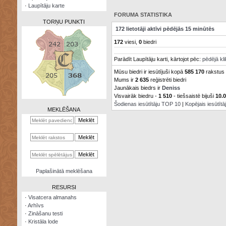
·
Laupītāju karte
FORUMA STATISTIKA
TORŅU PUNKTI
172 lietotāji aktīvi pēdējās 15 minūtēs
172
viesi,
0
biedri
Parādīt Laupītāju karti, kārtojot pēc:
pēdējā kl
Mūsu biedri ir iesūtījuši kopā
585 170
rakstus
Zināšanu
testi
Mums ir
2 635
reģistrēti biedri
Jaunākais biedrs ir
Deniss
Visvairāk biedru -
1 510
- tiešsaistē bijuši
10.
Kristāla
lode
Šodienas iesūtītāju TOP 10
|
Kopējais iesūtīt
MEKLĒŠANA
Rūnu
komplekts
Galeonu
kalkulators
Nomētātās
Paplašinātā meklēšana
kārtis
RESURSI
·
Visatcera almanahs
·
Arhīvs
·
Zināšanu testi
·
Kristāla lode