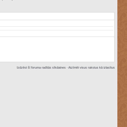
Izdzēst šī foruma radītās sīkdatnes
·
Atzīmēt visus rakstus kā izlasītus