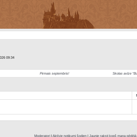
2026 09:34
Pirmais septembris!
Skolas avīze “B
Moderatori
|
Aktīvie notikumi šodien
|
Jaunie raksti kopš mana pēdēj