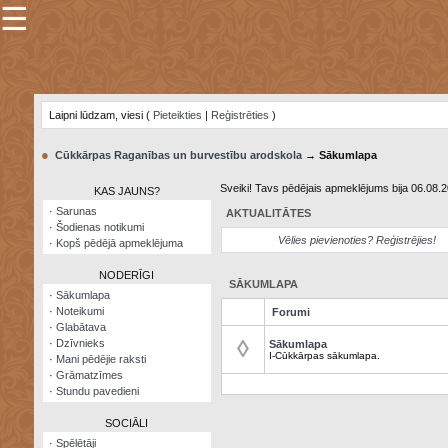
☰
×
Sarunu
pavediens
Laipni lūdzam, viesi (
Pieteikties
|
Reģistrēties
)
Manas
piezīmes
●
Cūkkārpas Raganības un burvestību arodskola
→ Sākumlapa
Grāmatzīmes
Sveiki! Tavs pēdējais apmeklējums bija 06.08.
KAS JAUNS?
Šodienas
·
Sarunas
AKTUALITĀTES
notikumi
·
Šodienas notikumi
Vēlies pievienoties? Reģistrējies!
·
Kopš pēdējā apmeklējuma
Laupītāju
karte
NODERĪGI
SĀKUMLAPA
·
Sākumlapa
·
Noteikumi
Forumi
Visatcera
·
Glabātava
almanahs
◊
·
Dzīvnieks
Sākumlapa
I-Cūkkārpas sākumlapa.
·
Mani pēdējie raksti
Arhīvs
·
Grāmatzīmes
·
Stundu pavedieni
SOCIĀLI
·
Spēlētāji