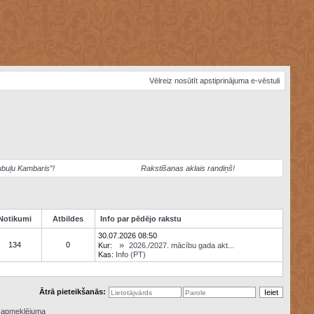
Vēlreiz nosūtīt apstiprinājuma e-vēstuli
ubuļu Kambaris”!
Rakstīšanas aklais randiņš!
Notikumi
Atbildes
Info par pēdējo rakstu
30.07.2026 08:50
»
134
0
Kur:
2026./2027. mācību gada akt...
Kas:
Info (PT)
Ātrā pieteikšanās:
ā apmeklējuma