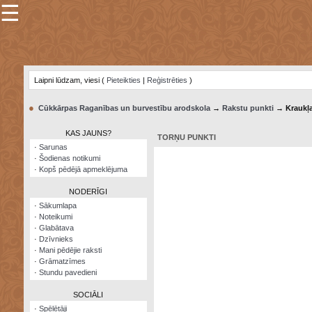
☰
×
Sarunu
pavediens
Laipni lūdzam, viesi (
Pieteikties
|
Reģistrēties
)
Manas
piezīmes
●
Cūkkārpas Raganības un burvestību arodskola
→
Rakstu punkti
→ Kraukļ
Grāmatzīmes
KAS JAUNS?
TORŅU PUNKTI
Šodienas
·
Sarunas
notikumi
·
Šodienas notikumi
·
Kopš pēdējā apmeklējuma
Laupītāju
karte
NODERĪGI
·
Sākumlapa
·
Noteikumi
Visatcera
·
Glabātava
almanahs
·
Dzīvnieks
·
Mani pēdējie raksti
Arhīvs
·
Grāmatzīmes
·
Stundu pavedieni
SOCIĀLI
·
Spēlētāji