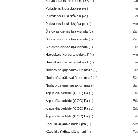
Kā jau ierasts, profesors O’S
(..)
Da
Pulkstenis kļusi tikšķēja pie
(..)
Her
Pulkstenis kļusi tikšķēja pie
(..)
Her
Pulkstenis kļusi tikšķēja pie
(..)
Her
Šīs divas dienas bija visnota
(..)
Zah
Šīs divas dienas bija visnota
(..)
Zah
Šīs divas dienas bija visnota
(..)
Zah
Haotiskais Herberts sekoja lī
(..)
Her
Haotiskais Herberts sekoja lī
(..)
Her
Nodarbība gāja vairāk un mazā
(..)
Sā
Nodarbība gāja vairāk un mazā
(..)
Sā
Nodarbība gāja vairāk un mazā
(..)
Sā
Ārpustēla piebilde (OOC) Pa
(..)
Edv
Ārpustēla piebilde (OOC) Pa
(..)
Edv
Ārpustēla piebilde (OOC) Pa
(..)
Edv
Ārpustēla piebilde (OOC) Pa
(..)
Edv
Kādu brīdi jaunie koristi prā
(..)
Me
Kāds bija rīcības plāns, atti
(..)
Ta