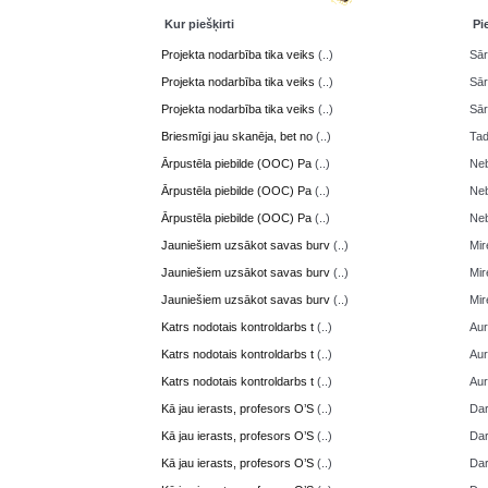
Kur piešķirti
Pi
Projekta nodarbība tika veiks
(..)
Sā
Projekta nodarbība tika veiks
(..)
Sā
Projekta nodarbība tika veiks
(..)
Sā
Briesmīgi jau skanēja, bet no
(..)
Ta
Ārpustēla piebilde (OOC) Pa
(..)
Neb
Ārpustēla piebilde (OOC) Pa
(..)
Neb
Ārpustēla piebilde (OOC) Pa
(..)
Neb
Jauniešiem uzsākot savas burv
(..)
Mir
Jauniešiem uzsākot savas burv
(..)
Mir
Jauniešiem uzsākot savas burv
(..)
Mir
Katrs nodotais kontroldarbs t
(..)
Aur
Katrs nodotais kontroldarbs t
(..)
Aur
Katrs nodotais kontroldarbs t
(..)
Aur
Kā jau ierasts, profesors O’S
(..)
Da
Kā jau ierasts, profesors O’S
(..)
Da
Kā jau ierasts, profesors O’S
(..)
Da