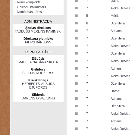
■
7
Dafne
·
Rūnu komplekts
·
Galeonu kalkulators
■
7
Aleks Deiviss
·
Nomētātās kārtis
■
5
Mērija
ADMINISTRĀCIJA
■
6
Dženifera
Skolas direktors
■
7
Adrians
TADEUŠS MERLINS KAMINSKI
■
7
Dženifera
Direktora vietnieks
FILIPS BĀRLOVS
■
7
Aleks Deiviss
TORŅU VECĀKIE
■
7
Dženifera
Elšpūtis
■
7
Aleks Deiviss
MADELAINA SĀRA SKOTA
■
7
Adrians
Grifidors
ŠELLIJS RODŽERSS
■
7
Aleks Deiviss
Kraukļanags
■
7
Dženifera
HERBERTS VILBURS
BJŪFORDS
■
7
Dafne
Slīdenis
■
DARENS O’SALIVANS
7
Adrians
■
7
Dženifera
■
7
Aleks Deiviss
■
7
Adrians
■
7
Aleks Deiviss