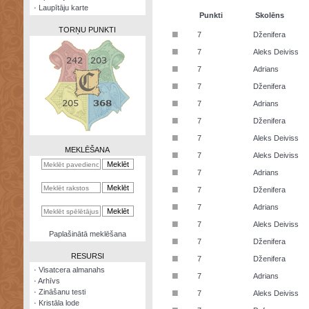
·
Laupītāju karte
Punkti
Skolēns
TORŅU PUNKTI
■
7
Dženifera
■
7
Aleks Deiviss
■
7
Adrians
■
7
Dženifera
Zināšanu
■
7
Adrians
testi
■
7
Dženifera
Kristāla
■
7
Aleks Deiviss
lode
MEKLĒŠANA
■
7
Aleks Deiviss
Rūnu
■
7
Adrians
komplekts
■
7
Dženifera
Galeonu
■
7
Adrians
kalkulators
■
7
Aleks Deiviss
Nomētātās
Paplašinātā meklēšana
■
kārtis
7
Dženifera
RESURSI
■
7
Dženifera
·
Visatcera almanahs
■
7
Adrians
·
Arhīvs
■
·
Zināšanu testi
7
Aleks Deiviss
·
Kristāla lode