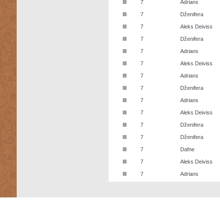
■
7
Adrians
■
7
Dženifera
■
7
Aleks Deiviss
■
7
Dženifera
■
7
Adrians
■
7
Aleks Deiviss
■
7
Adrians
■
7
Dženifera
■
7
Adrians
■
7
Aleks Deiviss
■
7
Dženifera
■
7
Dženifera
■
7
Dafne
■
7
Aleks Deiviss
■
7
Adrians