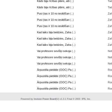
Kāds bija rīcības plāns, atti
(..)
Ta
Kāds bija rīcības plāns, atti
(..)
Ta
Pusi (tas ir 10 no iesildīšan
(..)
Zah
Pusi (tas ir 10 no iesildīšan
(..)
Zah
Pusi (tas ir 10 no iesildīšan
(..)
Zah
Kad laiks bija beidzies, Zaha
(..)
Zah
Kad laiks bija beidzies, Zaha
(..)
Zah
Kad laiks bija beidzies, Zaha
(..)
Zah
Vai profesore sevišķi sekoja
(..)
Neb
Vai profesore sevišķi sekoja
(..)
Neb
Vai profesore sevišķi sekoja
(..)
Neb
Ārpustēla piebilde (OOC) Pa
(..)
Ro
Ārpustēla piebilde (OOC) Pa
(..)
Ro
Ārpustēla piebilde (OOC) Pa
(..)
Ro
Ārpustēla piebilde (OOC) Pa
(..)
Ro
Powered by
Invision Power Board
(U) v1.3.1 Final © 2003
IPS, Inc.