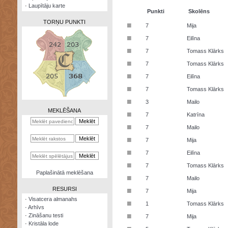
·
Laupītāju karte
Punkti
Skolēns
TORŅU PUNKTI
■
7
Mija
■
7
Eilīna
■
7
Tomass Klārks
■
7
Tomass Klārks
Zināšanu
■
7
Eilīna
testi
■
7
Tomass Klārks
Kristāla
■
3
Mailo
lode
MEKLĒŠANA
■
7
Katrīna
Rūnu
■
7
Mailo
komplekts
■
7
Mija
Galeonu
■
7
Eilīna
kalkulators
■
7
Tomass Klārks
Nomētātās
Paplašinātā meklēšana
■
kārtis
7
Mailo
RESURSI
■
7
Mija
·
Visatcera almanahs
■
1
Tomass Klārks
·
Arhīvs
■
·
Zināšanu testi
7
Mija
·
Kristāla lode