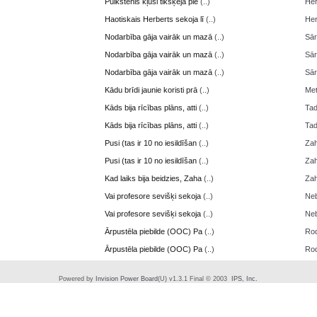
Pulkstenis kļusi tikšķēja pie
(..)
Her
Haotiskais Herberts sekoja lī
(..)
Her
Nodarbība gāja vairāk un mazā
(..)
Sā
Nodarbība gāja vairāk un mazā
(..)
Sā
Nodarbība gāja vairāk un mazā
(..)
Sā
Kādu brīdi jaunie koristi prā
(..)
Me
Kāds bija rīcības plāns, atti
(..)
Ta
Kāds bija rīcības plāns, atti
(..)
Ta
Pusi (tas ir 10 no iesildīšan
(..)
Zah
Pusi (tas ir 10 no iesildīšan
(..)
Zah
Kad laiks bija beidzies, Zaha
(..)
Zah
Vai profesore sevišķi sekoja
(..)
Neb
Vai profesore sevišķi sekoja
(..)
Neb
Ārpustēla piebilde (OOC) Pa
(..)
Ro
Ārpustēla piebilde (OOC) Pa
(..)
Ro
Powered by
Invision Power Board
(U) v1.3.1 Final © 2003
IPS, Inc.