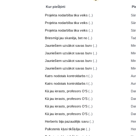
Kur piešķirti
Pi
Projekta nodarbība tika veiks
(..)
Sā
Projekta nodarbība tika veiks
(..)
Sā
Projekta nodarbība tika veiks
(..)
Sā
Briesmīgi jau skanēja, bet no
(..)
Ta
Jauniešiem uzsākot savas burv
(..)
Mir
Jauniešiem uzsākot savas burv
(..)
Mir
Jauniešiem uzsākot savas burv
(..)
Mir
Jauniešiem uzsākot savas burv
(..)
Mir
Katrs nodotais kontroldarbs t
(..)
Aur
Katrs nodotais kontroldarbs t
(..)
Aur
Kā jau ierasts, profesors O’S
(..)
Da
Kā jau ierasts, profesors O’S
(..)
Da
Kā jau ierasts, profesors O’S
(..)
Da
Kā jau ierasts, profesors O’S
(..)
Da
Herberts bija pazaudējis savu
(..)
Her
Pulkstenis kļusi tikšķēja pie
(..)
Her