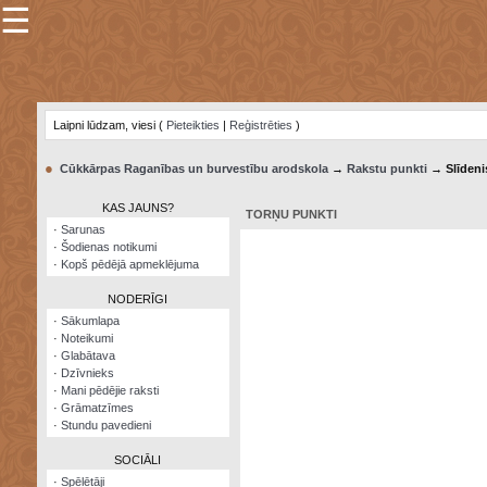
☰
×
Sarunu
pavediens
Laipni lūdzam, viesi (
Pieteikties
|
Reģistrēties
)
Manas
piezīmes
●
Cūkkārpas Raganības un burvestību arodskola
→
Rakstu punkti
→ Slīdeni
Grāmatzīmes
KAS JAUNS?
TORŅU PUNKTI
Šodienas
·
Sarunas
notikumi
·
Šodienas notikumi
·
Kopš pēdējā apmeklējuma
Laupītāju
karte
NODERĪGI
·
Sākumlapa
·
Noteikumi
Visatcera
·
Glabātava
almanahs
·
Dzīvnieks
·
Mani pēdējie raksti
Arhīvs
·
Grāmatzīmes
·
Stundu pavedieni
SOCIĀLI
·
Spēlētāji