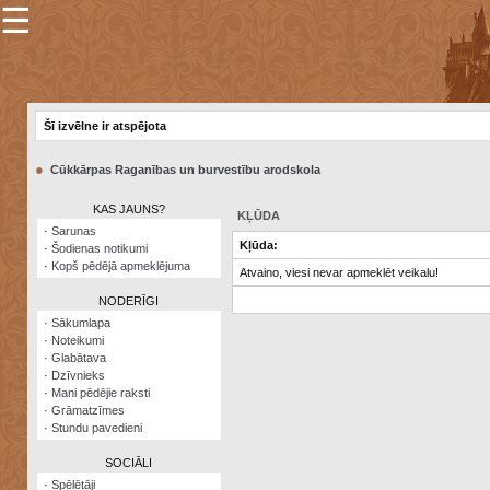
☰
×
Sarunu
pavediens
Šī izvēlne ir atspējota
Manas
piezīmes
●
Cūkkārpas Raganības un burvestību arodskola
Grāmatzīmes
KAS JAUNS?
KĻŪDA
Šodienas
·
Sarunas
notikumi
Kļūda:
·
Šodienas notikumi
·
Kopš pēdējā apmeklējuma
Atvaino, viesi nevar apmeklēt veikalu!
Laupītāju
karte
NODERĪGI
·
Sākumlapa
·
Noteikumi
Visatcera
·
Glabātava
almanahs
·
Dzīvnieks
·
Mani pēdējie raksti
Arhīvs
·
Grāmatzīmes
·
Stundu pavedieni
SOCIĀLI
·
Spēlētāji