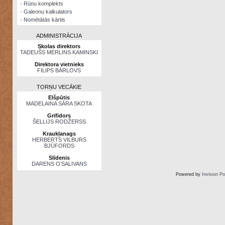
·
Rūnu komplekts
·
Galeonu kalkulators
·
Nomētātās kārtis
ADMINISTRĀCIJA
Skolas direktors
TADEUŠS MERLINS KAMINSKI
Direktora vietnieks
FILIPS BĀRLOVS
TORŅU VECĀKIE
Elšpūtis
MADELAINA SĀRA SKOTA
Grifidors
ŠELLIJS RODŽERSS
Kraukļanags
HERBERTS VILBURS
BJŪFORDS
Slīdenis
DARENS O’SALIVANS
Powered by
Invision P