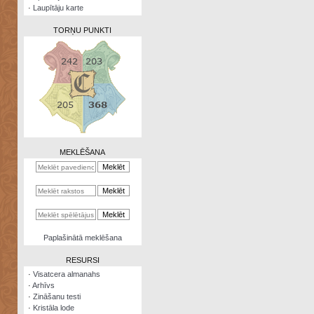
·
Laupītāju karte
TORŅU PUNKTI
Zināšanu
testi
Kristāla
lode
MEKLĒŠANA
Rūnu
komplekts
Galeonu
kalkulators
Nomētātās
Paplašinātā meklēšana
kārtis
RESURSI
·
Visatcera almanahs
·
Arhīvs
·
Zināšanu testi
·
Kristāla lode