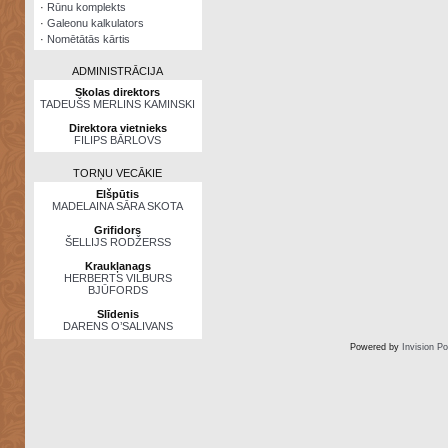
·
Rūnu komplekts
·
Galeonu kalkulators
·
Nomētātās kārtis
ADMINISTRĀCIJA
Skolas direktors
TADEUŠS MERLINS KAMINSKI
Direktora vietnieks
FILIPS BĀRLOVS
TORŅU VECĀKIE
Elšpūtis
MADELAINA SĀRA SKOTA
Grifidors
ŠELLIJS RODŽERSS
Kraukļanags
HERBERTS VILBURS
BJŪFORDS
Slīdenis
DARENS O’SALIVANS
Powered by
Invision P