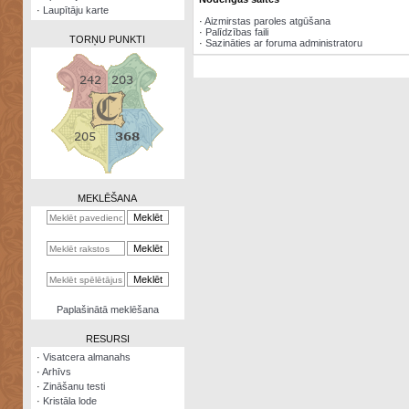
·
Laupītāju karte
·
Aizmirstas paroles atgūšana
·
Palīdzības faili
TORŅU PUNKTI
·
Sazināties ar foruma administratoru
Zināšanu
testi
Kristāla
lode
MEKLĒŠANA
Rūnu
komplekts
Galeonu
kalkulators
Nomētātās
Paplašinātā meklēšana
kārtis
RESURSI
·
Visatcera almanahs
·
Arhīvs
·
Zināšanu testi
·
Kristāla lode