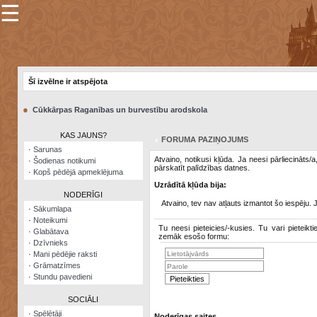
☰
×
Sarunu
pavediens
Šī izvēlne ir atspējota
Manas
piezīmes
●
Cūkkārpas Raganības un burvestību arodskola
Grāmatzīmes
KAS JAUNS?
FORUMA PAZIŅOJUMS
Šodienas
·
Sarunas
notikumi
Atvaino, notikusi kļūda. Ja neesi pārliecināts/
·
Šodienas notikumi
pārskatīt palīdzības datnes.
·
Kopš pēdējā apmeklējuma
Laupītāju
Uzrādītā kļūda bija:
karte
NODERĪGI
Atvaino, tev nav atļauts izmantot šo iespēju. 
·
Sākumlapa
·
Noteikumi
Visatcera
Tu neesi pieteicies/-kusies. Tu vari pieteikti
·
Glabātava
almanahs
zemāk esošo formu:
·
Dzīvnieks
·
Mani pēdējie raksti
Arhīvs
·
Grāmatzīmes
·
Stundu pavedieni
SOCIĀLI
·
Spēlētāji
Noderīgas saites