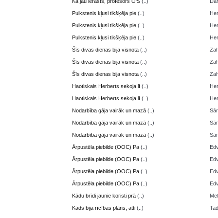
Kā jau ierasts, profesors O’S
(..)
Da
Pulkstenis kļusi tikšķēja pie
(..)
Her
Pulkstenis kļusi tikšķēja pie
(..)
Her
Pulkstenis kļusi tikšķēja pie
(..)
Her
Šīs divas dienas bija visnota
(..)
Zah
Šīs divas dienas bija visnota
(..)
Zah
Šīs divas dienas bija visnota
(..)
Zah
Haotiskais Herberts sekoja lī
(..)
Her
Haotiskais Herberts sekoja lī
(..)
Her
Nodarbība gāja vairāk un mazā
(..)
Sā
Nodarbība gāja vairāk un mazā
(..)
Sā
Nodarbība gāja vairāk un mazā
(..)
Sā
Ārpustēla piebilde (OOC) Pa
(..)
Edv
Ārpustēla piebilde (OOC) Pa
(..)
Edv
Ārpustēla piebilde (OOC) Pa
(..)
Edv
Ārpustēla piebilde (OOC) Pa
(..)
Edv
Kādu brīdi jaunie koristi prā
(..)
Me
Kāds bija rīcības plāns, atti
(..)
Ta