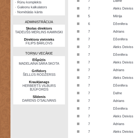
■
7
Dafne
·
Rūnu komplekts
·
Galeonu kalkulators
■
7
Aleks Deiviss
·
Nomētātās kārtis
■
5
Mērija
ADMINISTRĀCIJA
■
6
Dženifera
Skolas direktors
■
7
Adrians
TADEUŠS MERLINS KAMINSKI
■
7
Dženifera
Direktora vietnieks
FILIPS BĀRLOVS
■
7
Aleks Deiviss
TORŅU VECĀKIE
■
7
Dženifera
Elšpūtis
■
7
Aleks Deiviss
MADELAINA SĀRA SKOTA
■
7
Adrians
Grifidors
ŠELLIJS RODŽERSS
■
7
Aleks Deiviss
Kraukļanags
■
7
Dženifera
HERBERTS VILBURS
BJŪFORDS
■
7
Dafne
Slīdenis
■
DARENS O’SALIVANS
7
Adrians
■
7
Dženifera
■
7
Aleks Deiviss
■
7
Adrians
■
7
Aleks Deiviss