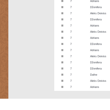
■
7
Adrians
■
7
Dženifera
■
7
Aleks Deiviss
■
7
Dženifera
■
7
Adrians
■
7
Aleks Deiviss
■
7
Adrians
■
7
Dženifera
■
7
Adrians
■
7
Aleks Deiviss
■
7
Dženifera
■
7
Dženifera
■
7
Dafne
■
7
Aleks Deiviss
■
7
Adrians