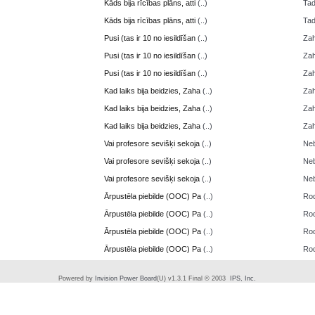
Kāds bija rīcības plāns, atti
(..)
Ta
Kāds bija rīcības plāns, atti
(..)
Ta
Pusi (tas ir 10 no iesildīšan
(..)
Zah
Pusi (tas ir 10 no iesildīšan
(..)
Zah
Pusi (tas ir 10 no iesildīšan
(..)
Zah
Kad laiks bija beidzies, Zaha
(..)
Zah
Kad laiks bija beidzies, Zaha
(..)
Zah
Kad laiks bija beidzies, Zaha
(..)
Zah
Vai profesore sevišķi sekoja
(..)
Neb
Vai profesore sevišķi sekoja
(..)
Neb
Vai profesore sevišķi sekoja
(..)
Neb
Ārpustēla piebilde (OOC) Pa
(..)
Ro
Ārpustēla piebilde (OOC) Pa
(..)
Ro
Ārpustēla piebilde (OOC) Pa
(..)
Ro
Ārpustēla piebilde (OOC) Pa
(..)
Ro
Powered by
Invision Power Board
(U) v1.3.1 Final © 2003
IPS, Inc.