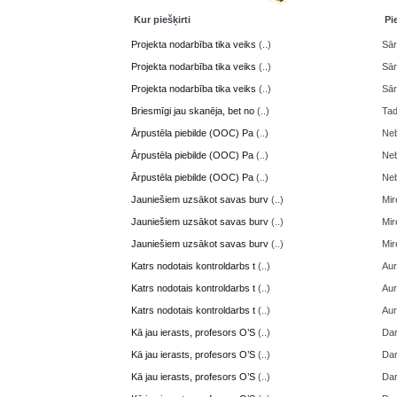
Kur piešķirti
Pi
Projekta nodarbība tika veiks
(..)
Sā
Projekta nodarbība tika veiks
(..)
Sā
Projekta nodarbība tika veiks
(..)
Sā
Briesmīgi jau skanēja, bet no
(..)
Ta
Ārpustēla piebilde (OOC) Pa
(..)
Neb
Ārpustēla piebilde (OOC) Pa
(..)
Neb
Ārpustēla piebilde (OOC) Pa
(..)
Neb
Jauniešiem uzsākot savas burv
(..)
Mir
Jauniešiem uzsākot savas burv
(..)
Mir
Jauniešiem uzsākot savas burv
(..)
Mir
Katrs nodotais kontroldarbs t
(..)
Aur
Katrs nodotais kontroldarbs t
(..)
Aur
Katrs nodotais kontroldarbs t
(..)
Aur
Kā jau ierasts, profesors O’S
(..)
Da
Kā jau ierasts, profesors O’S
(..)
Da
Kā jau ierasts, profesors O’S
(..)
Da