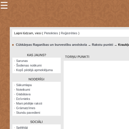
☰
×
Sarunu
pavediens
Laipni lūdzam, viesi (
Pieteikties
|
Reģistrēties
)
Manas
piezīmes
●
Cūkkārpas Raganības un burvestību arodskola
→
Rakstu punkti
→ Kraukļ
Grāmatzīmes
KAS JAUNS?
TORŅU PUNKTI
Šodienas
·
Sarunas
notikumi
·
Šodienas notikumi
·
Kopš pēdējā apmeklējuma
Laupītāju
karte
NODERĪGI
·
Sākumlapa
·
Noteikumi
Visatcera
·
Glabātava
almanahs
·
Dzīvnieks
·
Mani pēdējie raksti
Arhīvs
·
Grāmatzīmes
·
Stundu pavedieni
SOCIĀLI
·
Spēlētāji