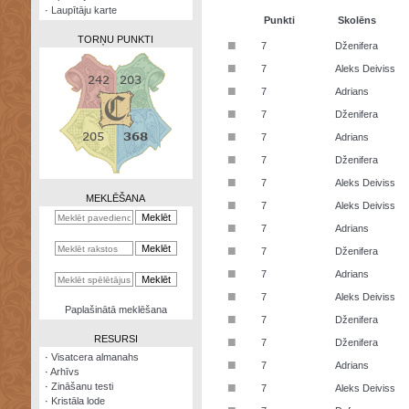
·
Laupītāju karte
Punkti
Skolēns
TORŅU PUNKTI
■
7
Dženifera
■
7
Aleks Deiviss
■
7
Adrians
■
7
Dženifera
Zināšanu
■
7
Adrians
testi
■
7
Dženifera
Kristāla
■
7
Aleks Deiviss
lode
MEKLĒŠANA
■
7
Aleks Deiviss
Rūnu
■
7
Adrians
komplekts
■
7
Dženifera
Galeonu
■
7
Adrians
kalkulators
■
7
Aleks Deiviss
Nomētātās
Paplašinātā meklēšana
■
kārtis
7
Dženifera
RESURSI
■
7
Dženifera
·
Visatcera almanahs
■
7
Adrians
·
Arhīvs
■
·
Zināšanu testi
7
Aleks Deiviss
·
Kristāla lode