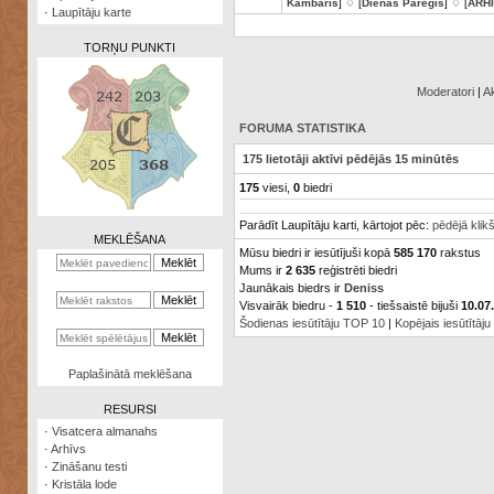
Kambaris
] ♢ [
Dienas Pareģis
] ♢ [
ARH
·
Laupītāju karte
TORŅU PUNKTI
Moderatori
|
Ak
FORUMA STATISTIKA
Zināšanu
175 lietotāji aktīvi pēdējās 15 minūtēs
testi
175
viesi,
0
biedri
Kristāla
Parādīt Laupītāju karti, kārtojot pēc:
pēdējā klik
lode
MEKLĒŠANA
Mūsu biedri ir iesūtījuši kopā
585 170
rakstus
Rūnu
Mums ir
2 635
reģistrēti biedri
komplekts
Jaunākais biedrs ir
Deniss
Visvairāk biedru -
1 510
- tiešsaistē bijuši
10.07
Galeonu
Šodienas iesūtītāju TOP 10
|
Kopējais iesūtītāj
kalkulators
Nomētātās
Paplašinātā meklēšana
kārtis
RESURSI
·
Visatcera almanahs
·
Arhīvs
·
Zināšanu testi
·
Kristāla lode