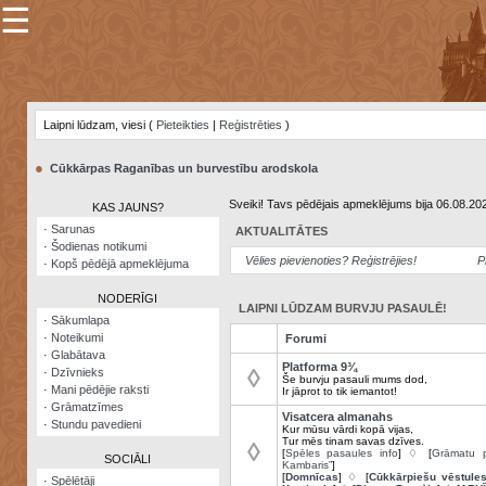
☰
×
Sarunu
pavediens
Laipni lūdzam, viesi (
Pieteikties
|
Reģistrēties
)
Manas
piezīmes
●
Cūkkārpas Raganības un burvestību arodskola
Grāmatzīmes
Sveiki! Tavs pēdējais apmeklējums bija 06.08.20
KAS JAUNS?
Šodienas
·
Sarunas
AKTUALITĀTES
notikumi
·
Šodienas notikumi
Vēlies pievienoties? Reģistrējies!
P
·
Kopš pēdējā apmeklējuma
Laupītāju
karte
NODERĪGI
LAIPNI LŪDZAM BURVJU PASAULĒ!
·
Sākumlapa
·
Noteikumi
Forumi
Visatcera
·
Glabātava
almanahs
Platforma 9¾
◊
·
Dzīvnieks
Še burvju pasauli mums dod,
·
Mani pēdējie raksti
Ir jāprot to tik iemantot!
Arhīvs
·
Grāmatzīmes
Visatcera almanahs
·
Stundu pavedieni
Kur mūsu vārdi kopā vijas,
Tur mēs tinam savas dzīves.
◊
[
Spēles pasaules info
] ♢ [
Grāmatu p
SOCIĀLI
Kambaris”
]
[
Domnīcas
] ♢ [
Cūkkārpiešu vēstule
·
Spēlētāji