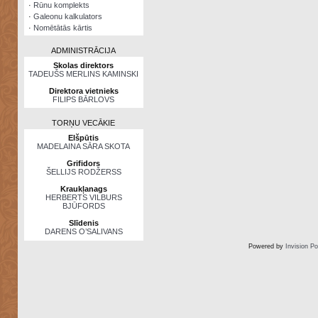
·
Rūnu komplekts
·
Galeonu kalkulators
·
Nomētātās kārtis
ADMINISTRĀCIJA
Skolas direktors
TADEUŠS MERLINS KAMINSKI
Direktora vietnieks
FILIPS BĀRLOVS
TORŅU VECĀKIE
Elšpūtis
MADELAINA SĀRA SKOTA
Grifidors
ŠELLIJS RODŽERSS
Kraukļanags
HERBERTS VILBURS
BJŪFORDS
Slīdenis
DARENS O’SALIVANS
Powered by
Invision P