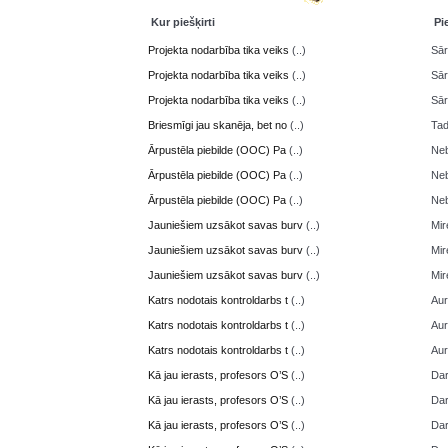
Kur piešķirti
Pi
Projekta nodarbība tika veiks
(..)
Sā
Projekta nodarbība tika veiks
(..)
Sā
Projekta nodarbība tika veiks
(..)
Sā
Briesmīgi jau skanēja, bet no
(..)
Ta
Ārpustēla piebilde (OOC) Pa
(..)
Neb
Ārpustēla piebilde (OOC) Pa
(..)
Neb
Ārpustēla piebilde (OOC) Pa
(..)
Neb
Jauniešiem uzsākot savas burv
(..)
Mir
Jauniešiem uzsākot savas burv
(..)
Mir
Jauniešiem uzsākot savas burv
(..)
Mir
Katrs nodotais kontroldarbs t
(..)
Aur
Katrs nodotais kontroldarbs t
(..)
Aur
Katrs nodotais kontroldarbs t
(..)
Aur
Kā jau ierasts, profesors O’S
(..)
Da
Kā jau ierasts, profesors O’S
(..)
Da
Kā jau ierasts, profesors O’S
(..)
Da