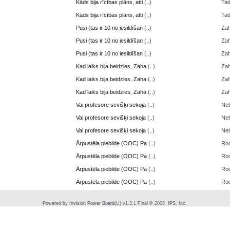
Kāds bija rīcības plāns, atti
(..)
Ta
Kāds bija rīcības plāns, atti
(..)
Ta
Pusi (tas ir 10 no iesildīšan
(..)
Zah
Pusi (tas ir 10 no iesildīšan
(..)
Zah
Pusi (tas ir 10 no iesildīšan
(..)
Zah
Kad laiks bija beidzies, Zaha
(..)
Zah
Kad laiks bija beidzies, Zaha
(..)
Zah
Kad laiks bija beidzies, Zaha
(..)
Zah
Vai profesore sevišķi sekoja
(..)
Neb
Vai profesore sevišķi sekoja
(..)
Neb
Vai profesore sevišķi sekoja
(..)
Neb
Ārpustēla piebilde (OOC) Pa
(..)
Ro
Ārpustēla piebilde (OOC) Pa
(..)
Ro
Ārpustēla piebilde (OOC) Pa
(..)
Ro
Ārpustēla piebilde (OOC) Pa
(..)
Ro
Powered by
Invision Power Board
(U) v1.3.1 Final © 2003
IPS, Inc.