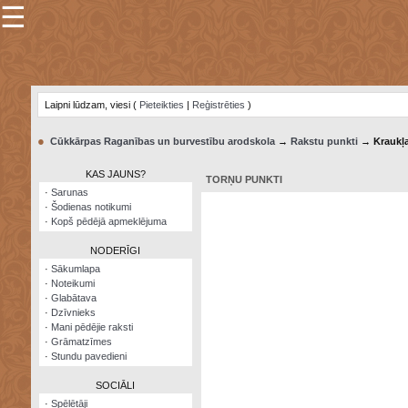
☰
×
Sarunu
pavediens
Laipni lūdzam, viesi (
Pieteikties
|
Reģistrēties
)
Manas
piezīmes
●
Cūkkārpas Raganības un burvestību arodskola
→
Rakstu punkti
→ Kraukļ
Grāmatzīmes
KAS JAUNS?
TORŅU PUNKTI
Šodienas
·
Sarunas
notikumi
·
Šodienas notikumi
·
Kopš pēdējā apmeklējuma
Laupītāju
karte
NODERĪGI
·
Sākumlapa
·
Noteikumi
Visatcera
·
Glabātava
almanahs
·
Dzīvnieks
·
Mani pēdējie raksti
Arhīvs
·
Grāmatzīmes
·
Stundu pavedieni
SOCIĀLI
·
Spēlētāji