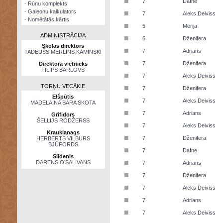
■
7
Dafne
·
Rūnu komplekts
·
Galeonu kalkulators
■
7
Aleks Deiviss
·
Nomētātās kārtis
■
5
Mērija
ADMINISTRĀCIJA
■
6
Dženifera
Skolas direktors
■
7
Adrians
TADEUŠS MERLINS KAMINSKI
■
7
Dženifera
Direktora vietnieks
FILIPS BĀRLOVS
■
7
Aleks Deiviss
TORŅU VECĀKIE
■
7
Dženifera
Elšpūtis
■
7
Aleks Deiviss
MADELAINA SĀRA SKOTA
■
7
Adrians
Grifidors
ŠELLIJS RODŽERSS
■
7
Aleks Deiviss
Kraukļanags
■
7
Dženifera
HERBERTS VILBURS
BJŪFORDS
■
7
Dafne
Slīdenis
■
DARENS O’SALIVANS
7
Adrians
■
7
Dženifera
■
7
Aleks Deiviss
■
7
Adrians
■
7
Aleks Deiviss