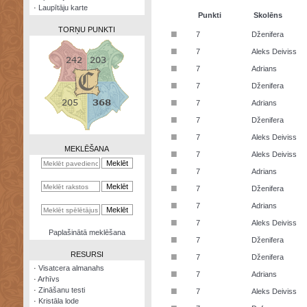
·
Laupītāju karte
Punkti
Skolēns
TORŅU PUNKTI
■
7
Dženifera
■
7
Aleks Deiviss
■
7
Adrians
■
7
Dženifera
Zināšanu
■
7
Adrians
testi
■
7
Dženifera
Kristāla
■
7
Aleks Deiviss
lode
MEKLĒŠANA
■
7
Aleks Deiviss
Rūnu
■
7
Adrians
komplekts
■
7
Dženifera
Galeonu
■
7
Adrians
kalkulators
■
7
Aleks Deiviss
Nomētātās
Paplašinātā meklēšana
■
kārtis
7
Dženifera
RESURSI
■
7
Dženifera
·
Visatcera almanahs
■
7
Adrians
·
Arhīvs
■
·
Zināšanu testi
7
Aleks Deiviss
·
Kristāla lode