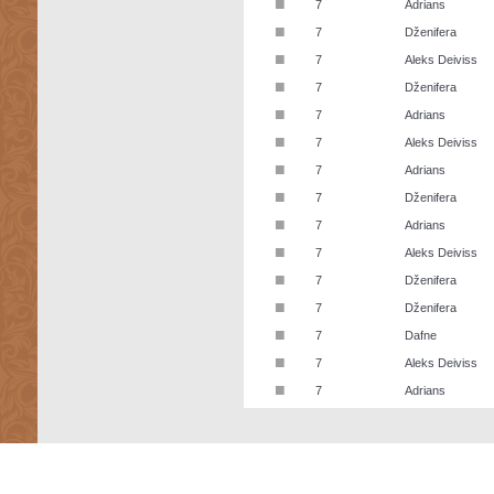
■
7
Adrians
■
7
Dženifera
■
7
Aleks Deiviss
■
7
Dženifera
■
7
Adrians
■
7
Aleks Deiviss
■
7
Adrians
■
7
Dženifera
■
7
Adrians
■
7
Aleks Deiviss
■
7
Dženifera
■
7
Dženifera
■
7
Dafne
■
7
Aleks Deiviss
■
7
Adrians