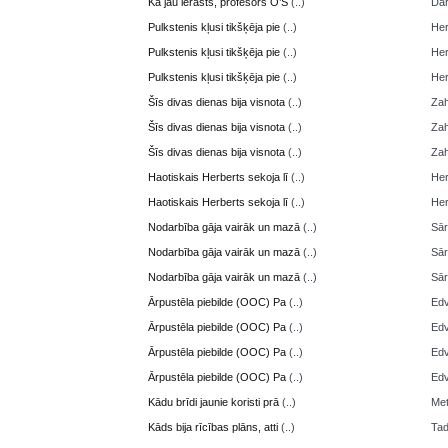
Kā jau ierasts, profesors O’S
(..)
Da
Pulkstenis kļusi tikšķēja pie
(..)
Her
Pulkstenis kļusi tikšķēja pie
(..)
Her
Pulkstenis kļusi tikšķēja pie
(..)
Her
Šīs divas dienas bija visnota
(..)
Zah
Šīs divas dienas bija visnota
(..)
Zah
Šīs divas dienas bija visnota
(..)
Zah
Haotiskais Herberts sekoja lī
(..)
Her
Haotiskais Herberts sekoja lī
(..)
Her
Nodarbība gāja vairāk un mazā
(..)
Sā
Nodarbība gāja vairāk un mazā
(..)
Sā
Nodarbība gāja vairāk un mazā
(..)
Sā
Ārpustēla piebilde (OOC) Pa
(..)
Edv
Ārpustēla piebilde (OOC) Pa
(..)
Edv
Ārpustēla piebilde (OOC) Pa
(..)
Edv
Ārpustēla piebilde (OOC) Pa
(..)
Edv
Kādu brīdi jaunie koristi prā
(..)
Me
Kāds bija rīcības plāns, atti
(..)
Ta