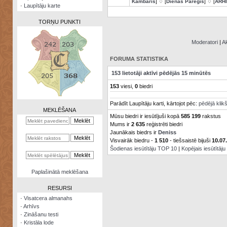
Kambaris
] ♢ [
Dienas Pareģis
] ♢ [
ARH
·
Laupītāju karte
TORŅU PUNKTI
Moderatori
|
Ak
FORUMA STATISTIKA
Zināšanu
153 lietotāji aktīvi pēdējās 15 minūtēs
testi
153
viesi,
0
biedri
Kristāla
Parādīt Laupītāju karti, kārtojot pēc:
pēdējā klik
lode
MEKLĒŠANA
Mūsu biedri ir iesūtījuši kopā
585 199
rakstus
Rūnu
Mums ir
2 635
reģistrēti biedri
komplekts
Jaunākais biedrs ir
Deniss
Visvairāk biedru -
1 510
- tiešsaistē bijuši
10.07
Galeonu
Šodienas iesūtītāju TOP 10
|
Kopējais iesūtītāj
kalkulators
Nomētātās
Paplašinātā meklēšana
kārtis
RESURSI
·
Visatcera almanahs
·
Arhīvs
·
Zināšanu testi
·
Kristāla lode