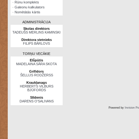
·
Rūnu komplekts
·
Galeonu kalkulators
·
Nomētātās kārtis
ADMINISTRĀCIJA
Skolas direktors
TADEUŠS MERLINS KAMINSKI
Direktora vietnieks
FILIPS BĀRLOVS
TORŅU VECĀKIE
Elšpūtis
MADELAINA SĀRA SKOTA
Grifidors
ŠELLIJS RODŽERSS
Kraukļanags
HERBERTS VILBURS
BJŪFORDS
Slīdenis
DARENS O’SALIVANS
Powered by
Invision P