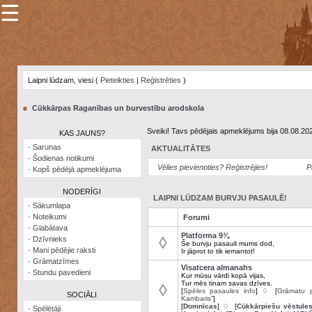
☰
×
Sarunu
pavediens
Laipni lūdzam, viesi (
Pieteikties
|
Reģistrēties
)
Manas
piezīmes
●
Cūkkārpas Raganības un burvestību arodskola
Grāmatzīmes
Sveiki! Tavs pēdējais apmeklējums bija 08.08.20
KAS JAUNS?
Šodienas
·
Sarunas
AKTUALITĀTES
notikumi
·
Šodienas notikumi
Vēlies pievienoties? Reģistrējies!
P
·
Kopš pēdējā apmeklējuma
Laupītāju
karte
NODERĪGI
LAIPNI LŪDZAM BURVJU PASAULĒ!
·
Sākumlapa
·
Noteikumi
Forumi
Visatcera
·
Glabātava
almanahs
Platforma 9¾
◊
·
Dzīvnieks
Še burvju pasauli mums dod,
·
Mani pēdējie raksti
Ir jāprot to tik iemantot!
Arhīvs
·
Grāmatzīmes
Visatcera almanahs
·
Stundu pavedieni
Kur mūsu vārdi kopā vijas,
Tur mēs tinam savas dzīves.
◊
[
Spēles pasaules info
] ♢ [
Grāmatu p
SOCIĀLI
Kambaris”
]
[
Domnīcas
] ♢ [
Cūkkārpiešu vēstule
·
Spēlētāji