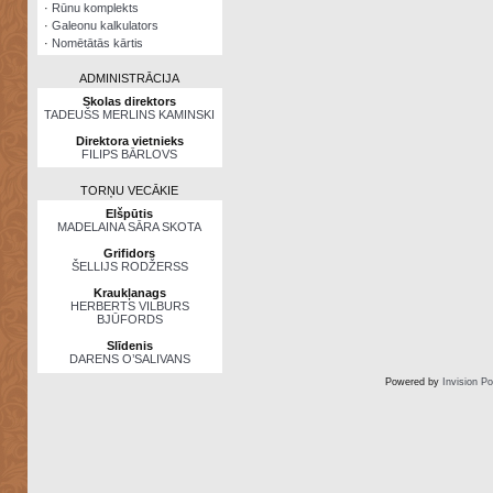
·
Rūnu komplekts
·
Galeonu kalkulators
·
Nomētātās kārtis
ADMINISTRĀCIJA
Skolas direktors
TADEUŠS MERLINS KAMINSKI
Direktora vietnieks
FILIPS BĀRLOVS
TORŅU VECĀKIE
Elšpūtis
MADELAINA SĀRA SKOTA
Grifidors
ŠELLIJS RODŽERSS
Kraukļanags
HERBERTS VILBURS
BJŪFORDS
Slīdenis
DARENS O’SALIVANS
Powered by
Invision P