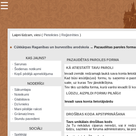
☰
×
Sarunu
pavediens
Laipni lūdzam, viesi (
Pieteikties
|
Reģistrēties
)
Manas
piezīmes
●
Cūkkārpas Raganības un burvestību arodskola
→ Pazaudētas paroles forma
Grāmatzīmes
KAS JAUNS?
PAZAUDĒTAS PAROLES FORMA
Šodienas
·
Sarunas
notikumi
KĀ ATIESTATĪT TAVU PAROLI
·
Šodienas notikumi
Ievadi zemāk redzamajā laukā sava konta lietotā
·
Kopš pēdējā apmeklējuma
Laupītāju
Kad būsi iesūtījis(usi) formu, tu saņemsi e-pas
karte
saite, uz kuras Tev jānoklikšķina.
NODERĪGI
Tev tiks uzrādīta forma, kurā varēsi ievadīt šī ko
·
Sākumlapa
LŪDZU, AIZPILDI FORMU PILNĪGI!
·
Noteikumi
Visatcera
·
Glabātava
almanahs
Ievadi sava konta lietotājvārdu
·
Dzīvnieks
·
Mani pēdējie raksti
Arhīvs
·
Grāmatzīmes
DROŠĪBAS KODA APSTIPRINĀŠANA
·
Stundu pavedieni
Tavs unikālais drošības kods
Ja Tu nekādus ciparus neredzi, vai ir redzami
SOCIĀLI
lūdzu, sazinies ar foruma administratoru, lai pro
·
Spēlētāji