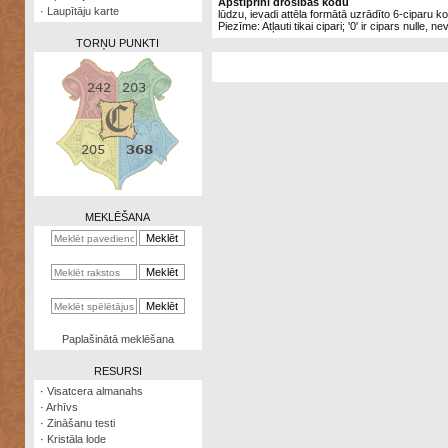
Apstiprini drošības kodu
·
Laupītāju karte
lūdzu, ievadi attēla formātā uzrādīto 6-ciparu k
Piezīme: Atļauti tikai cipari; '0' ir cipars nulle, ne
TORŅU PUNKTI
Zināšanu
testi
Kristāla
lode
MEKLĒŠANA
Rūnu
komplekts
Galeonu
kalkulators
Nomētātās
Paplašinātā meklēšana
kārtis
RESURSI
·
Visatcera almanahs
·
Arhīvs
·
Zināšanu testi
·
Kristāla lode