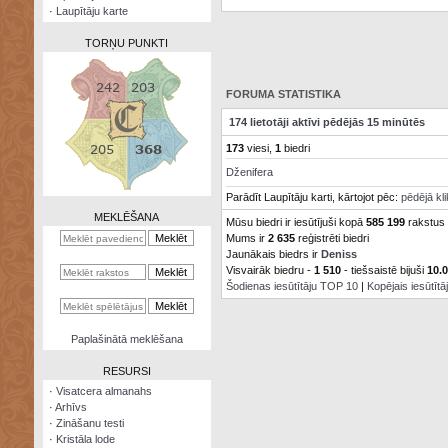
·
Laupītāju karte
TORŅU PUNKTI
FORUMA STATISTIKA
174 lietotāji aktīvi pēdējās 15 minūtēs
Zināšanu
173
viesi,
1
biedri
testi
Dženifera
Kristāla
Parādīt Laupītāju karti, kārtojot pēc:
pēdējā kl
lode
MEKLĒŠANA
Mūsu biedri ir iesūtījuši kopā
585 199
rakstus
Mums ir
2 635
reģistrēti biedri
Rūnu
komplekts
Jaunākais biedrs ir
Deniss
Visvairāk biedru -
1 510
- tiešsaistē bijuši
10.
Šodienas iesūtītāju TOP 10
|
Kopējais iesūtīt
Galeonu
kalkulators
Nomētātās
Paplašinātā meklēšana
kārtis
RESURSI
·
Visatcera almanahs
·
Arhīvs
·
Zināšanu testi
·
Kristāla lode