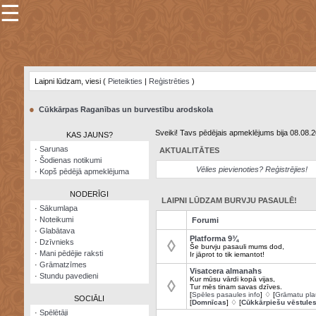
☰
×
Sarunu
pavediens
Laipni lūdzam, viesi (
Pieteikties
|
Reģistrēties
)
Manas
piezīmes
●
Cūkkārpas Raganības un burvestību arodskola
Grāmatzīmes
Sveiki! Tavs pēdējais apmeklējums bija 08.08.
KAS JAUNS?
Šodienas
·
Sarunas
AKTUALITĀTES
notikumi
·
Šodienas notikumi
Vēlies pievienoties? Reģistrējies!
·
Kopš pēdējā apmeklējuma
Laupītāju
karte
NODERĪGI
LAIPNI LŪDZAM BURVJU PASAULĒ!
·
Sākumlapa
·
Noteikumi
Forumi
Visatcera
·
Glabātava
almanahs
Platforma 9¾
◊
·
Dzīvnieks
Še burvju pasauli mums dod,
·
Mani pēdējie raksti
Ir jāprot to tik iemantot!
Arhīvs
·
Grāmatzīmes
Visatcera almanahs
·
Stundu pavedieni
Kur mūsu vārdi kopā vijas,
◊
Tur mēs tinam savas dzīves.
[
Spēles pasaules info
] ♢ [
Grāmatu pla
SOCIĀLI
[
Domnīcas
] ♢ [
Cūkkārpiešu vēstule
·
Spēlētāji