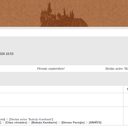
2026 16:53
Pirmais septembris!
Skolas avīze “B
ukti
] ♢ [
Skolas avīze “Bubuļu Kambaris”
]
s
] ♢ [
Citas vēstules
] ♢ [
Bubuļu Kambaris
] ♢ [
Dienas Pareģis
] ♢ [
ARHĪVS
]