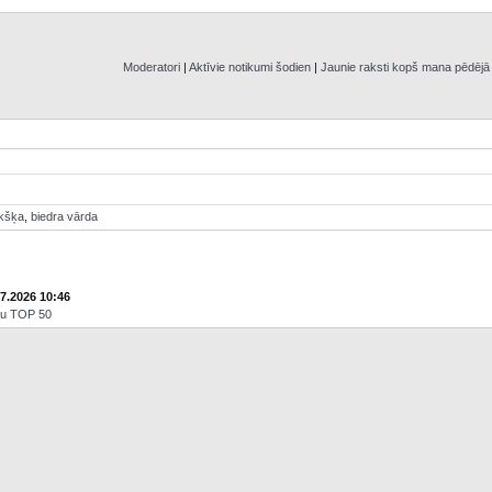
Moderatori
|
Aktīvie notikumi šodien
|
Jaunie raksti kopš mana pēdēj
ikšķa
,
biedra vārda
07.2026 10:46
āju TOP 50