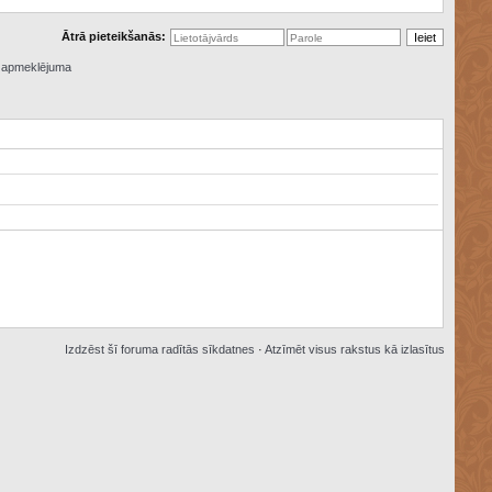
Ātrā pieteikšanās:
ā apmeklējuma
Izdzēst šī foruma radītās sīkdatnes
·
Atzīmēt visus rakstus kā izlasītus