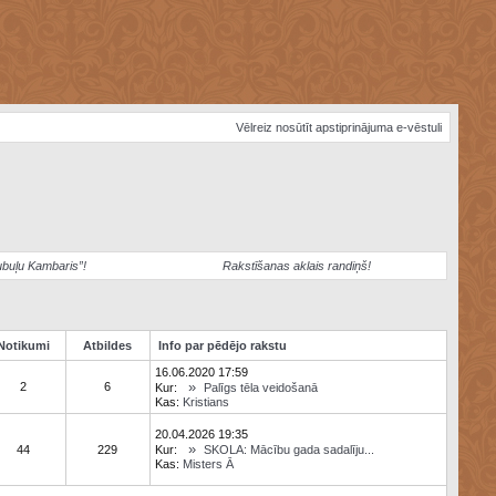
Vēlreiz nosūtīt apstiprinājuma e-vēstuli
ubuļu Kambaris”!
Rakstīšanas aklais randiņš!
Notikumi
Atbildes
Info par pēdējo rakstu
16.06.2020 17:59
»
2
6
Kur:
Palīgs tēla veidošanā
Kas:
Kristians
20.04.2026 19:35
»
44
229
Kur:
SKOLA: Mācību gada sadalīju...
Kas:
Misters Ā