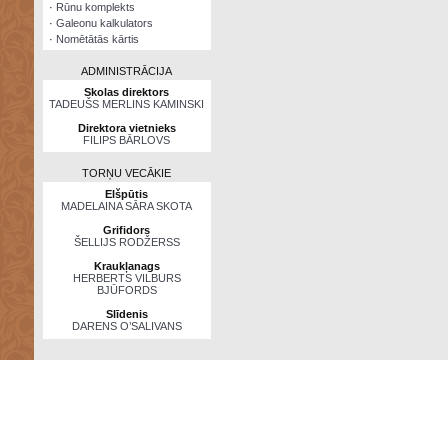
·
Rūnu komplekts
·
Galeonu kalkulators
·
Nomētātās kārtis
ADMINISTRĀCIJA
Skolas direktors
TADEUŠS MERLINS KAMINSKI
Direktora vietnieks
FILIPS BĀRLOVS
TORŅU VECĀKIE
Elšpūtis
MADELAINA SĀRA SKOTA
Grifidors
ŠELLIJS RODŽERSS
Kraukļanags
HERBERTS VILBURS
BJŪFORDS
Slīdenis
DARENS O’SALIVANS