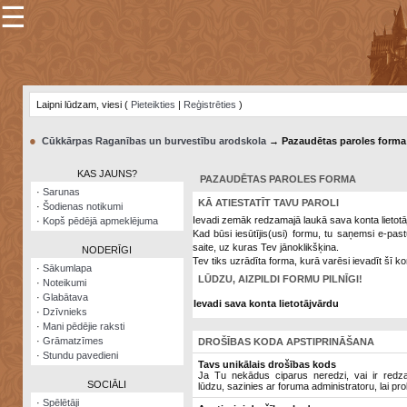
☰
×
Sarunu
pavediens
Laipni lūdzam, viesi (
Pieteikties
|
Reģistrēties
)
Manas
piezīmes
●
Cūkkārpas Raganības un burvestību arodskola
→ Pazaudētas paroles forma
Grāmatzīmes
KAS JAUNS?
PAZAUDĒTAS PAROLES FORMA
Šodienas
·
Sarunas
notikumi
KĀ ATIESTATĪT TAVU PAROLI
·
Šodienas notikumi
Ievadi zemāk redzamajā laukā sava konta lietotā
·
Kopš pēdējā apmeklējuma
Laupītāju
Kad būsi iesūtījis(usi) formu, tu saņemsi e-pas
karte
saite, uz kuras Tev jānoklikšķina.
NODERĪGI
Tev tiks uzrādīta forma, kurā varēsi ievadīt šī ko
·
Sākumlapa
LŪDZU, AIZPILDI FORMU PILNĪGI!
·
Noteikumi
Visatcera
·
Glabātava
almanahs
Ievadi sava konta lietotājvārdu
·
Dzīvnieks
·
Mani pēdējie raksti
Arhīvs
·
Grāmatzīmes
DROŠĪBAS KODA APSTIPRINĀŠANA
·
Stundu pavedieni
Tavs unikālais drošības kods
Ja Tu nekādus ciparus neredzi, vai ir redzami
SOCIĀLI
lūdzu, sazinies ar foruma administratoru, lai pro
·
Spēlētāji