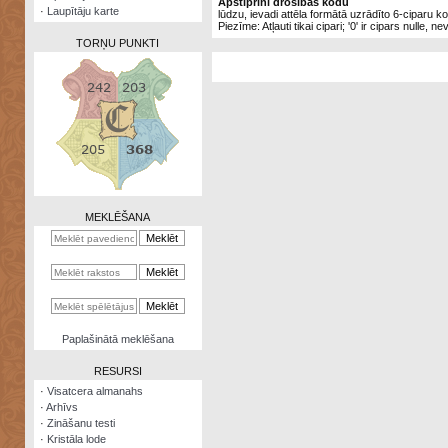
Apstiprini drošības kodu
·
Laupītāju karte
lūdzu, ievadi attēla formātā uzrādīto 6-ciparu k
Piezīme: Atļauti tikai cipari; '0' ir cipars nulle, ne
TORŅU PUNKTI
Zināšanu
testi
Kristāla
lode
MEKLĒŠANA
Rūnu
komplekts
Galeonu
kalkulators
Nomētātās
Paplašinātā meklēšana
kārtis
RESURSI
·
Visatcera almanahs
·
Arhīvs
·
Zināšanu testi
·
Kristāla lode