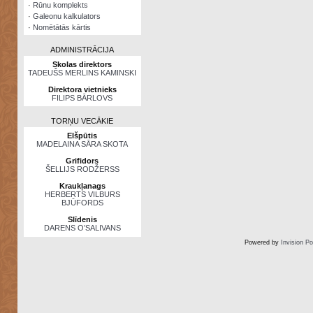
·
Rūnu komplekts
·
Galeonu kalkulators
·
Nomētātās kārtis
ADMINISTRĀCIJA
Skolas direktors
TADEUŠS MERLINS KAMINSKI
Direktora vietnieks
FILIPS BĀRLOVS
TORŅU VECĀKIE
Elšpūtis
MADELAINA SĀRA SKOTA
Grifidors
ŠELLIJS RODŽERSS
Kraukļanags
HERBERTS VILBURS
BJŪFORDS
Slīdenis
DARENS O’SALIVANS
Powered by
Invision P