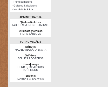
·
Rūnu komplekts
·
Galeonu kalkulators
·
Nomētātās kārtis
ADMINISTRĀCIJA
Skolas direktors
TADEUŠS MERLINS KAMINSKI
Direktora vietnieks
FILIPS BĀRLOVS
TORŅU VECĀKIE
Elšpūtis
MADELAINA SĀRA SKOTA
Grifidors
ŠELLIJS RODŽERSS
Kraukļanags
HERBERTS VILBURS
BJŪFORDS
Slīdenis
DARENS O’SALIVANS