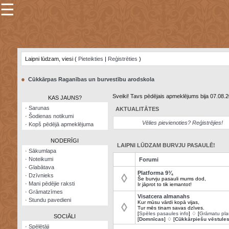
☰
×
Sarunu
pavediens
Laipni lūdzam, viesi (
Pieteikties
|
Reģistrēties
)
Manas
piezīmes
●
Cūkkārpas Raganības un burvestību arodskola
Grāmatzīmes
Sveiki! Tavs pēdējais apmeklējums bija 07.08.
KAS JAUNS?
Šodienas
·
Sarunas
AKTUALITĀTES
notikumi
·
Šodienas notikumi
Vēlies pievienoties? Reģistrējies!
·
Kopš pēdējā apmeklējuma
Laupītāju
karte
NODERĪGI
LAIPNI LŪDZAM BURVJU PASAULĒ!
·
Sākumlapa
·
Noteikumi
Forumi
Visatcera
·
Glabātava
almanahs
Platforma 9¾
◊
·
Dzīvnieks
Še burvju pasauli mums dod,
·
Mani pēdējie raksti
Ir jāprot to tik iemantot!
Arhīvs
·
Grāmatzīmes
Visatcera almanahs
·
Stundu pavedieni
Kur mūsu vārdi kopā vijas,
◊
Tur mēs tinam savas dzīves.
[
Spēles pasaules info
] ♢ [
Grāmatu pla
SOCIĀLI
[
Domnīcas
] ♢ [
Cūkkārpiešu vēstule
·
Spēlētāji