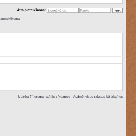
Ātrā pieteikšanās:
ā apmeklējuma
Izdzēst šī foruma radītās sīkdatnes
·
Atzīmēt visus rakstus kā izlasītus