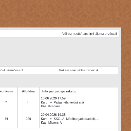
Vēlreiz nosūtīt apstiprinājuma e-vēstuli
ubuļu Kambaris”!
Rakstīšanas aklais randiņš!
Notikumi
Atbildes
Info par pēdējo rakstu
16.06.2020 17:59
»
2
6
Kur:
Palīgs tēla veidošanā
Kas:
Kristians
20.04.2026 19:35
»
44
229
Kur:
SKOLA: Mācību gada sadalīju...
Kas:
Misters Ā