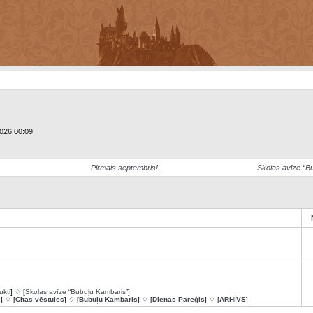
2026 00:09
Pirmais septembris!
Skolas avīze “B
ukti
] ♢ [
Skolas avīze “Bubuļu Kambaris”
]
s
] ♢ [
Citas vēstules
] ♢ [
Bubuļu Kambaris
] ♢ [
Dienas Pareģis
] ♢ [
ARHĪVS
]