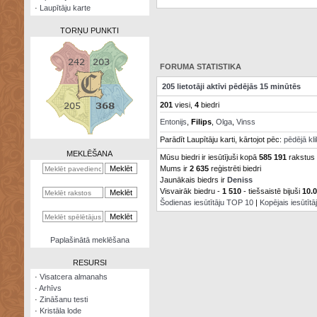
·
Laupītāju karte
TORŅU PUNKTI
FORUMA STATISTIKA
205 lietotāji aktīvi pēdējās 15 minūtēs
Zināšanu
201
viesi,
4
biedri
testi
Entonijs
,
Filips
,
Olga
,
Vinss
Kristāla
Parādīt Laupītāju karti, kārtojot pēc:
pēdējā kl
lode
MEKLĒŠANA
Mūsu biedri ir iesūtījuši kopā
585 191
rakstus
Mums ir
2 635
reģistrēti biedri
Rūnu
komplekts
Jaunākais biedrs ir
Deniss
Visvairāk biedru -
1 510
- tiešsaistē bijuši
10.
Šodienas iesūtītāju TOP 10
|
Kopējais iesūtīt
Galeonu
kalkulators
Nomētātās
Paplašinātā meklēšana
kārtis
RESURSI
·
Visatcera almanahs
·
Arhīvs
·
Zināšanu testi
·
Kristāla lode