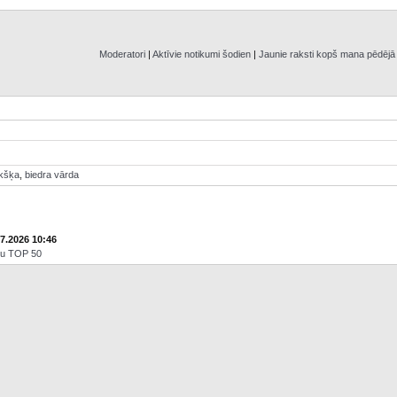
Moderatori
|
Aktīvie notikumi šodien
|
Jaunie raksti kopš mana pēdēj
ikšķa
,
biedra vārda
07.2026 10:46
āju TOP 50