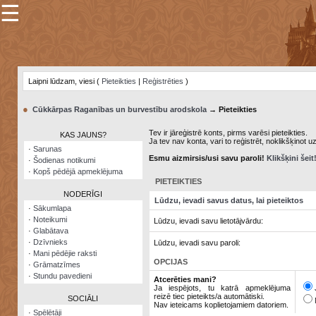
☰
×
Sarunu
pavediens
Laipni lūdzam, viesi (
Pieteikties
|
Reģistrēties
)
Manas
piezīmes
●
Cūkkārpas Raganības un burvestību arodskola
→ Pieteikties
Grāmatzīmes
Tev ir jāreģistrē konts, pirms varēsi pieteikties.
KAS JAUNS?
Ja tev nav konta, vari to reģistrēt, noklikšķinot u
Šodienas
·
Sarunas
notikumi
Esmu aizmirsis/usi savu paroli!
Klikšķini šeit
·
Šodienas notikumi
·
Kopš pēdējā apmeklējuma
Laupītāju
PIETEIKTIES
karte
NODERĪGI
Lūdzu, ievadi savus datus, lai pieteiktos
·
Sākumlapa
·
Noteikumi
Lūdzu, ievadi savu lietotājvārdu:
Visatcera
·
Glabātava
almanahs
·
Dzīvnieks
Lūdzu, ievadi savu paroli:
·
Mani pēdējie raksti
Arhīvs
OPCIJAS
·
Grāmatzīmes
·
Stundu pavedieni
Atcerēties mani?
Ja iespējots, tu katrā apmeklējuma
reizē tiec pieteikts/a automātiski.
SOCIĀLI
Nav ieteicams koplietojamiem datoriem.
·
Spēlētāji