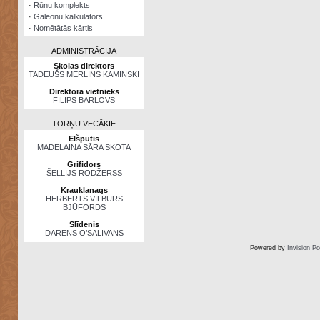
·
Rūnu komplekts
·
Galeonu kalkulators
·
Nomētātās kārtis
ADMINISTRĀCIJA
Skolas direktors
TADEUŠS MERLINS KAMINSKI
Direktora vietnieks
FILIPS BĀRLOVS
TORŅU VECĀKIE
Elšpūtis
MADELAINA SĀRA SKOTA
Grifidors
ŠELLIJS RODŽERSS
Kraukļanags
HERBERTS VILBURS
BJŪFORDS
Slīdenis
DARENS O’SALIVANS
Powered by
Invision P