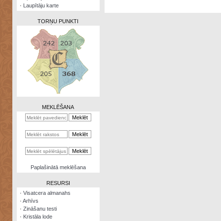
·
Laupītāju karte
TORŅU PUNKTI
Zināšanu
testi
Kristāla
lode
MEKLĒŠANA
Rūnu
komplekts
Galeonu
kalkulators
Nomētātās
Paplašinātā meklēšana
kārtis
RESURSI
·
Visatcera almanahs
·
Arhīvs
·
Zināšanu testi
·
Kristāla lode