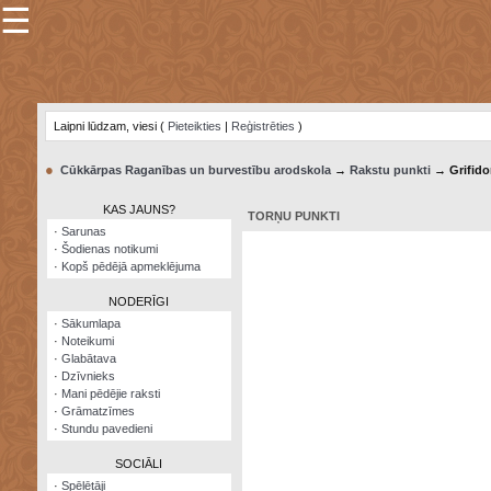
☰
×
Sarunu
pavediens
Laipni lūdzam, viesi (
Pieteikties
|
Reģistrēties
)
Manas
piezīmes
●
Cūkkārpas Raganības un burvestību arodskola
→
Rakstu punkti
→ Grifido
Grāmatzīmes
KAS JAUNS?
TORŅU PUNKTI
Šodienas
·
Sarunas
notikumi
·
Šodienas notikumi
·
Kopš pēdējā apmeklējuma
Laupītāju
karte
NODERĪGI
·
Sākumlapa
·
Noteikumi
Visatcera
·
Glabātava
almanahs
·
Dzīvnieks
·
Mani pēdējie raksti
Arhīvs
·
Grāmatzīmes
·
Stundu pavedieni
SOCIĀLI
·
Spēlētāji