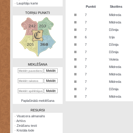
·
Laupītāju karte
Punkti
Skolēns
TORŅU PUNKTI
■
7
Mildreda
■
7
Mildreda
■
7
Džinija
■
6
Izija
Zināšanu
■
7
Džinija
testi
■
7
Džinija
Kristāla
■
7
Violeta
lode
MEKLĒŠANA
■
7
Mildreda
Rūnu
■
7
Mildreda
komplekts
■
7
Mildreda
Galeonu
■
7
Džinija
kalkulators
■
7
Mildreda
Nomētātās
Paplašinātā meklēšana
kārtis
RESURSI
·
Visatcera almanahs
·
Arhīvs
·
Zināšanu testi
·
Kristāla lode