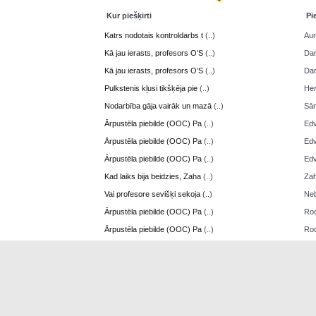
Kur piešķirti
Pi
Katrs nodotais kontroldarbs t
(..)
Aur
Kā jau ierasts, profesors O’S
(..)
Da
Kā jau ierasts, profesors O’S
(..)
Da
Pulkstenis kļusi tikšķēja pie
(..)
Her
Nodarbība gāja vairāk un mazā
(..)
Sā
Ārpustēla piebilde (OOC) Pa
(..)
Edv
Ārpustēla piebilde (OOC) Pa
(..)
Edv
Ārpustēla piebilde (OOC) Pa
(..)
Edv
Kad laiks bija beidzies, Zaha
(..)
Zah
Vai profesore sevišķi sekoja
(..)
Neb
Ārpustēla piebilde (OOC) Pa
(..)
Ro
Ārpustēla piebilde (OOC) Pa
(..)
Ro