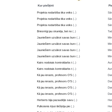
Kur piešķirti
Pi
Projekta nodarbība tika veiks
(..)
Sā
Projekta nodarbība tika veiks
(..)
Sā
Projekta nodarbība tika veiks
(..)
Sā
Briesmīgi jau skanēja, bet no
(..)
Ta
Jauniešiem uzsākot savas burv
(..)
Mir
Jauniešiem uzsākot savas burv
(..)
Mir
Jauniešiem uzsākot savas burv
(..)
Mir
Jauniešiem uzsākot savas burv
(..)
Mir
Katrs nodotais kontroldarbs t
(..)
Aur
Katrs nodotais kontroldarbs t
(..)
Aur
Kā jau ierasts, profesors O’S
(..)
Da
Kā jau ierasts, profesors O’S
(..)
Da
Kā jau ierasts, profesors O’S
(..)
Da
Kā jau ierasts, profesors O’S
(..)
Da
Herberts bija pazaudējis savu
(..)
Her
Pulkstenis kļusi tikšķēja pie
(..)
Her