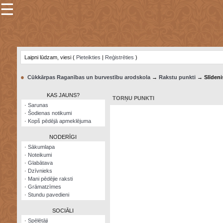
☰
×
Sarunu
pavediens
Laipni lūdzam, viesi (
Pieteikties
|
Reģistrēties
)
Manas
piezīmes
●
Cūkkārpas Raganības un burvestību arodskola
→
Rakstu punkti
→ Slīdeni
Grāmatzīmes
KAS JAUNS?
TORŅU PUNKTI
Šodienas
·
Sarunas
notikumi
·
Šodienas notikumi
·
Kopš pēdējā apmeklējuma
Laupītāju
karte
NODERĪGI
·
Sākumlapa
·
Noteikumi
Visatcera
·
Glabātava
almanahs
·
Dzīvnieks
·
Mani pēdējie raksti
Arhīvs
·
Grāmatzīmes
·
Stundu pavedieni
SOCIĀLI
·
Spēlētāji