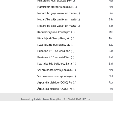
Pulkstenis kļusi tikšķēja pie
(..)
Her
Haotiskais Herberts sekoja lī
(..)
Her
Nodarbība gāja vairāk un mazā
(..)
Sā
Nodarbība gāja vairāk un mazā
(..)
Sā
Nodarbība gāja vairāk un mazā
(..)
Sā
Kādu brīdi jaunie koristi prā
(..)
Me
Kāds bija rīcības plāns, atti
(..)
Ta
Kāds bija rīcības plāns, atti
(..)
Ta
Pusi (tas ir 10 no iesildīšan
(..)
Zah
Pusi (tas ir 10 no iesildīšan
(..)
Zah
Kad laiks bija beidzies, Zaha
(..)
Zah
Vai profesore sevišķi sekoja
(..)
Neb
Vai profesore sevišķi sekoja
(..)
Neb
Ārpustēla piebilde (OOC) Pa
(..)
Ro
Ārpustēla piebilde (OOC) Pa
(..)
Ro
Powered by
Invision Power Board
(U) v1.3.1 Final © 2003
IPS, Inc.