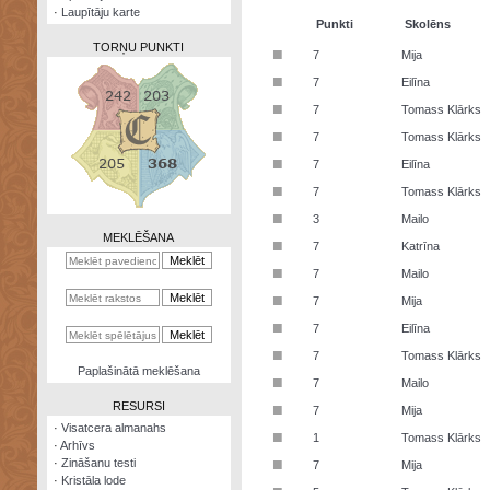
·
Laupītāju karte
Punkti
Skolēns
TORŅU PUNKTI
■
7
Mija
■
7
Eilīna
■
7
Tomass Klārks
■
7
Tomass Klārks
Zināšanu
■
7
Eilīna
testi
■
7
Tomass Klārks
Kristāla
■
3
Mailo
lode
MEKLĒŠANA
■
7
Katrīna
Rūnu
■
7
Mailo
komplekts
■
7
Mija
Galeonu
■
7
Eilīna
kalkulators
■
7
Tomass Klārks
Nomētātās
Paplašinātā meklēšana
■
kārtis
7
Mailo
RESURSI
■
7
Mija
·
Visatcera almanahs
■
1
Tomass Klārks
·
Arhīvs
■
·
Zināšanu testi
7
Mija
·
Kristāla lode