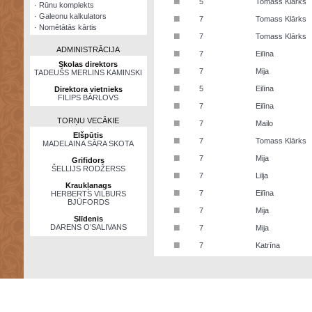
■
5
Tomass Klārks
·
Rūnu komplekts
·
Galeonu kalkulators
■
7
Tomass Klārks
·
Nomētātās kārtis
■
7
Tomass Klārks
ADMINISTRĀCIJA
■
7
Eilīna
Skolas direktors
■
7
Mija
TADEUŠS MERLINS KAMINSKI
■
5
Eilīna
Direktora vietnieks
FILIPS BĀRLOVS
■
7
Eilīna
TORŅU VECĀKIE
■
7
Mailo
Elšpūtis
■
7
Tomass Klārks
MADELAINA SĀRA SKOTA
■
7
Mija
Grifidors
ŠELLIJS RODŽERSS
■
7
Lilja
Kraukļanags
■
7
Eilīna
HERBERTS VILBURS
BJŪFORDS
■
7
Mija
Slīdenis
■
DARENS O’SALIVANS
7
Mija
■
7
Katrīna