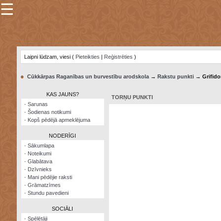
☰
×
Sarunu
pavediens
Laipni lūdzam, viesi (
Pieteikties
|
Reģistrēties
)
Manas
piezīmes
●
Cūkkārpas Raganības un burvestību arodskola
→
Rakstu punkti
→ Grifido
Grāmatzīmes
KAS JAUNS?
TORŅU PUNKTI
Šodienas
·
Sarunas
notikumi
·
Šodienas notikumi
·
Kopš pēdējā apmeklējuma
Laupītāju
karte
NODERĪGI
·
Sākumlapa
·
Noteikumi
Visatcera
·
Glabātava
almanahs
·
Dzīvnieks
·
Mani pēdējie raksti
Arhīvs
·
Grāmatzīmes
·
Stundu pavedieni
SOCIĀLI
·
Spēlētāji