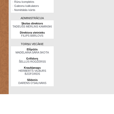
·
Rūnu komplekts
·
Galeonu kalkulators
·
Nomētātās kārtis
ADMINISTRĀCIJA
Skolas direktors
TADEUŠS MERLINS KAMINSKI
Direktora vietnieks
FILIPS BĀRLOVS
TORŅU VECĀKIE
Elšpūtis
MADELAINA SĀRA SKOTA
Grifidors
ŠELLIJS RODŽERSS
Kraukļanags
HERBERTS VILBURS
BJŪFORDS
Slīdenis
DARENS O’SALIVANS