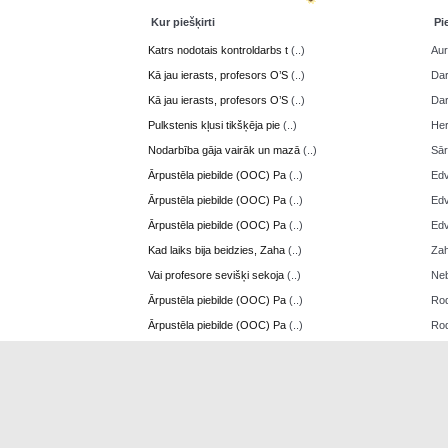
Kur piešķirti
Pi
Katrs nodotais kontroldarbs t
(..)
Aur
Kā jau ierasts, profesors O’S
(..)
Da
Kā jau ierasts, profesors O’S
(..)
Da
Pulkstenis kļusi tikšķēja pie
(..)
Her
Nodarbība gāja vairāk un mazā
(..)
Sā
Ārpustēla piebilde (OOC) Pa
(..)
Edv
Ārpustēla piebilde (OOC) Pa
(..)
Edv
Ārpustēla piebilde (OOC) Pa
(..)
Edv
Kad laiks bija beidzies, Zaha
(..)
Zah
Vai profesore sevišķi sekoja
(..)
Neb
Ārpustēla piebilde (OOC) Pa
(..)
Ro
Ārpustēla piebilde (OOC) Pa
(..)
Ro