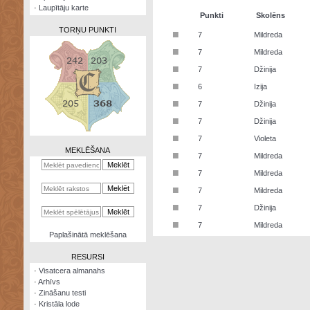
·
Laupītāju karte
Punkti
Skolēns
TORŅU PUNKTI
■
7
Mildreda
■
7
Mildreda
■
7
Džinija
■
6
Izija
Zināšanu
■
7
Džinija
testi
■
7
Džinija
Kristāla
■
7
Violeta
lode
MEKLĒŠANA
■
7
Mildreda
Rūnu
■
7
Mildreda
komplekts
■
7
Mildreda
Galeonu
■
7
Džinija
kalkulators
■
7
Mildreda
Nomētātās
Paplašinātā meklēšana
kārtis
RESURSI
·
Visatcera almanahs
·
Arhīvs
·
Zināšanu testi
·
Kristāla lode