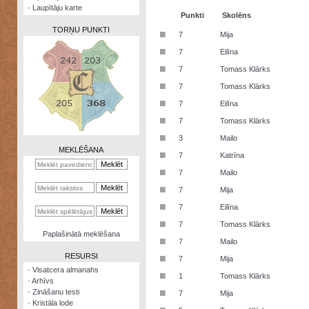
·
Laupītāju karte
Punkti
Skolēns
TORŅU PUNKTI
■
7
Mija
■
7
Eilīna
■
7
Tomass Klārks
■
7
Tomass Klārks
Zināšanu
■
7
Eilīna
testi
■
7
Tomass Klārks
Kristāla
■
3
Mailo
lode
MEKLĒŠANA
■
7
Katrīna
Rūnu
■
7
Mailo
komplekts
■
7
Mija
Galeonu
■
7
Eilīna
kalkulators
■
7
Tomass Klārks
Nomētātās
Paplašinātā meklēšana
■
kārtis
7
Mailo
RESURSI
■
7
Mija
·
Visatcera almanahs
■
1
Tomass Klārks
·
Arhīvs
■
·
Zināšanu testi
7
Mija
·
Kristāla lode