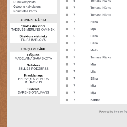
■
5
Tomass Klārks
·
Rūnu komplekts
·
Galeonu kalkulators
■
7
Tomass Klārks
·
Nomētātās kārtis
■
7
Tomass Klārks
ADMINISTRĀCIJA
■
7
Eilīna
Skolas direktors
■
7
Mija
TADEUŠS MERLINS KAMINSKI
■
5
Eilīna
Direktora vietnieks
FILIPS BĀRLOVS
■
7
Eilīna
TORŅU VECĀKIE
■
7
Mailo
Elšpūtis
■
7
Tomass Klārks
MADELAINA SĀRA SKOTA
■
7
Mija
Grifidors
ŠELLIJS RODŽERSS
■
7
Lilja
Kraukļanags
■
7
Eilīna
HERBERTS VILBURS
BJŪFORDS
■
7
Mija
Slīdenis
■
DARENS O’SALIVANS
7
Mija
■
7
Katrīna
Powered by
Invision P