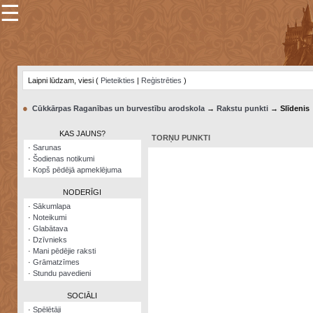
☰
×
Sarunu
pavediens
Laipni lūdzam, viesi (
Pieteikties
|
Reģistrēties
)
Manas
piezīmes
●
Cūkkārpas Raganības un burvestību arodskola
→
Rakstu punkti
→ Slīdenis
Grāmatzīmes
KAS JAUNS?
TORŅU PUNKTI
Šodienas
·
Sarunas
notikumi
·
Šodienas notikumi
·
Kopš pēdējā apmeklējuma
Laupītāju
karte
NODERĪGI
·
Sākumlapa
·
Noteikumi
Visatcera
·
Glabātava
almanahs
·
Dzīvnieks
·
Mani pēdējie raksti
Arhīvs
·
Grāmatzīmes
·
Stundu pavedieni
SOCIĀLI
·
Spēlētāji