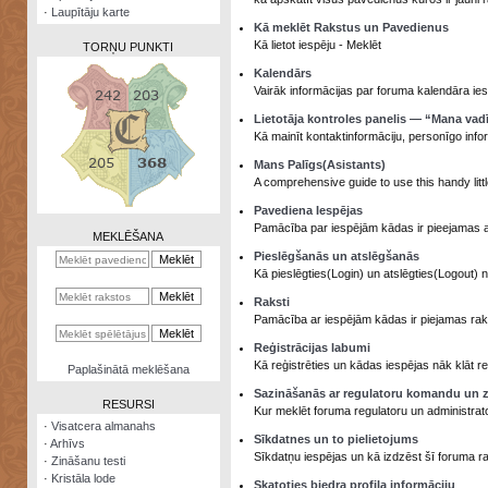
·
Laupītāju karte
Kā meklēt Rakstus un Pavedienus
Kā lietot iespēju - Meklēt
TORŅU PUNKTI
Kalendārs
Vairāk informācijas par foruma kalendāra ies
Lietotāja kontroles panelis — “Mana vad
Kā mainīt kontaktinformāciju, personīgo info
Zināšanu
Mans Palīgs(Asistants)
testi
A comprehensive guide to use this handy littl
Kristāla
Pavediena Iespējas
lode
Pamācība par iespējām kādas ir pieejamas 
MEKLĒŠANA
Pieslēgšanās un atslēgšanās
Rūnu
Kā pieslēgties(Login) un atslēgties(Logout) 
komplekts
Raksti
Galeonu
Pamācība ar iespējām kādas ir piejamas rakst
kalkulators
Reģistrācijas labumi
Kā reģistrēties un kādas iespējas nāk klāt reģ
Nomētātās
Paplašinātā meklēšana
kārtis
Sazināšanās ar regulatoru komandu un z
RESURSI
Kur meklēt foruma regulatoru un administrat
·
Visatcera almanahs
Sīkdatnes un to pielietojums
·
Arhīvs
Sīkdatņu iespējas un kā izdzēst šī foruma r
·
Zināšanu testi
·
Kristāla lode
Skatoties biedra profila informāciju