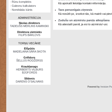
·
Rūnu komplekts
Kā apskatīt lietotāja kontakt-informāciju.
·
Galeonu kalkulators
·
Nomētātās kārtis
Tavs personīgais ziņnesis
Kā nosūtīt pz, izsekot tās, kā mainīt vai pi
ADMINISTRĀCIJA
Zudušu un aizmirstu paroļu atkopšana
Skolas direktors
Kā atiestatīt paroli, ja esi to aizmirsis/-usi.
TADEUŠS MERLINS KAMINSKI
Direktora vietnieks
FILIPS BĀRLOVS
TORŅU VECĀKIE
Elšpūtis
MADELAINA SĀRA SKOTA
Grifidors
ŠELLIJS RODŽERSS
Kraukļanags
HERBERTS VILBURS
BJŪFORDS
Slīdenis
DARENS O’SALIVANS
Powered by
Invision P