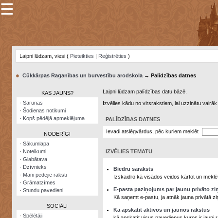
☰
×
Sarunu
pavediens
Laipni lūdzam, viesi (
Pieteikties
|
Reģistrēties
)
Manas
piezīmes
●
Cūkkārpas Raganības un burvestību arodskola
→ Palīdzības datnes
Grāmatzīmes
Laipni lūdzam palīdzības datu bāzē.
KAS JAUNS?
Šodienas
·
Sarunas
Izvēlies kādu no virsrakstiem, lai uzzinātu vairā
notikumi
·
Šodienas notikumi
·
Kopš pēdējā apmeklējuma
PALĪDZĪBAS DATNES
Laupītāju
karte
Ievadi atslēgvārdus, pēc kuriem meklēt
NODERĪGI
·
Sākumlapa
·
Noteikumi
IZVĒLIES TEMATU
Visatcera
·
Glabātava
almanahs
·
Dzīvnieks
Biedru saraksts
·
Mani pēdējie raksti
Arhīvs
Izskaidro kā visādos veidos kārtot un meklēt
·
Grāmatzīmes
E-pasta paziņojums par jaunu privāto zi
·
Stundu pavedieni
Kā saņemt e-pastu, ja atnāk jauna privātā zi
SOCIĀLI
Kā apskatīt aktīvos un jaunos rakstus
·
Spēlētāji
kā apskatīt visus pavedienus kuros ir jauni