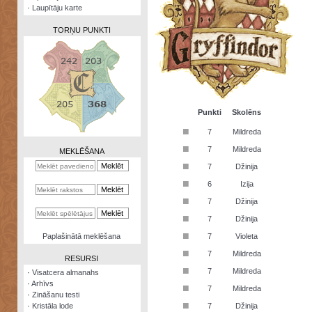
·
Laupītāju karte
TORŅU PUNKTI
Zināšanu
testi
Punkti
Skolēns
■
7
Mildreda
Kristāla
lode
■
7
Mildreda
MEKLĒŠANA
■
7
Džinija
Rūnu
komplekts
■
6
Izija
■
Galeonu
7
Džinija
kalkulators
■
7
Džinija
Nomētātās
■
Paplašinātā meklēšana
7
Violeta
kārtis
■
7
Mildreda
RESURSI
■
7
Mildreda
·
Visatcera almanahs
·
Arhīvs
■
7
Mildreda
·
Zināšanu testi
■
·
Kristāla lode
7
Džinija