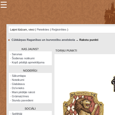
☰
×
Sarunu
pavediens
Laipni lūdzam, viesi (
Pieteikties
|
Reģistrēties
)
Manas
piezīmes
●
Cūkkārpas Raganības un burvestību arodskola
→ Rakstu punkti
Grāmatzīmes
KAS JAUNS?
TORŅU PUNKTI
Šodienas
·
Sarunas
notikumi
·
Šodienas notikumi
·
Kopš pēdējā apmeklējuma
Laupītāju
karte
NODERĪGI
·
Sākumlapa
·
Noteikumi
Visatcera
·
Glabātava
almanahs
·
Dzīvnieks
·
Mani pēdējie raksti
Arhīvs
·
Grāmatzīmes
·
Stundu pavedieni
SOCIĀLI
·
Spēlētāji