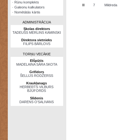
·
Rūnu komplekts
■
7
Mildreda
·
Galeonu kalkulators
·
Nomētātās kārtis
ADMINISTRĀCIJA
Skolas direktors
TADEUŠS MERLINS KAMINSKI
Direktora vietnieks
FILIPS BĀRLOVS
TORŅU VECĀKIE
Elšpūtis
MADELAINA SĀRA SKOTA
Grifidors
ŠELLIJS RODŽERSS
Kraukļanags
HERBERTS VILBURS
BJŪFORDS
Slīdenis
DARENS O’SALIVANS