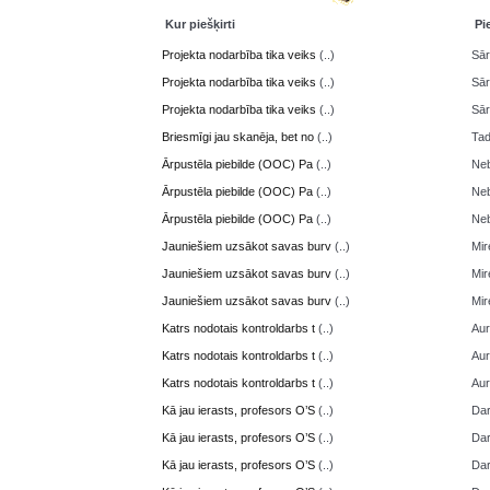
Kur piešķirti
Pi
Projekta nodarbība tika veiks
(..)
Sā
Projekta nodarbība tika veiks
(..)
Sā
Projekta nodarbība tika veiks
(..)
Sā
Briesmīgi jau skanēja, bet no
(..)
Ta
Ārpustēla piebilde (OOC) Pa
(..)
Neb
Ārpustēla piebilde (OOC) Pa
(..)
Neb
Ārpustēla piebilde (OOC) Pa
(..)
Neb
Jauniešiem uzsākot savas burv
(..)
Mir
Jauniešiem uzsākot savas burv
(..)
Mir
Jauniešiem uzsākot savas burv
(..)
Mir
Katrs nodotais kontroldarbs t
(..)
Aur
Katrs nodotais kontroldarbs t
(..)
Aur
Katrs nodotais kontroldarbs t
(..)
Aur
Kā jau ierasts, profesors O’S
(..)
Da
Kā jau ierasts, profesors O’S
(..)
Da
Kā jau ierasts, profesors O’S
(..)
Da