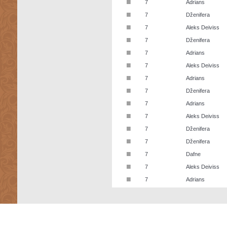
■
7
Adrians
■
7
Dženifera
■
7
Aleks Deiviss
■
7
Dženifera
■
7
Adrians
■
7
Aleks Deiviss
■
7
Adrians
■
7
Dženifera
■
7
Adrians
■
7
Aleks Deiviss
■
7
Dženifera
■
7
Dženifera
■
7
Dafne
■
7
Aleks Deiviss
■
7
Adrians