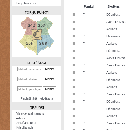
·
Laupītāju karte
Punkti
Skolēns
TORŅU PUNKTI
■
7
Dženifera
■
7
Aleks Deiviss
■
7
Adrians
■
7
Dženifera
Zināšanu
■
7
Adrians
testi
■
7
Dženifera
Kristāla
■
7
Aleks Deiviss
lode
MEKLĒŠANA
■
7
Aleks Deiviss
Rūnu
■
7
Adrians
komplekts
■
7
Dženifera
Galeonu
■
7
Adrians
kalkulators
■
7
Aleks Deiviss
Nomētātās
Paplašinātā meklēšana
■
kārtis
7
Dženifera
RESURSI
■
7
Dženifera
·
Visatcera almanahs
■
7
Adrians
·
Arhīvs
■
·
Zināšanu testi
7
Aleks Deiviss
·
Kristāla lode