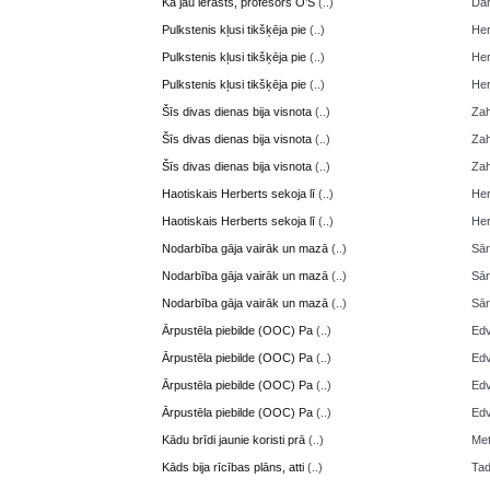
Kā jau ierasts, profesors O’S
(..)
Da
Pulkstenis kļusi tikšķēja pie
(..)
Her
Pulkstenis kļusi tikšķēja pie
(..)
Her
Pulkstenis kļusi tikšķēja pie
(..)
Her
Šīs divas dienas bija visnota
(..)
Zah
Šīs divas dienas bija visnota
(..)
Zah
Šīs divas dienas bija visnota
(..)
Zah
Haotiskais Herberts sekoja lī
(..)
Her
Haotiskais Herberts sekoja lī
(..)
Her
Nodarbība gāja vairāk un mazā
(..)
Sā
Nodarbība gāja vairāk un mazā
(..)
Sā
Nodarbība gāja vairāk un mazā
(..)
Sā
Ārpustēla piebilde (OOC) Pa
(..)
Edv
Ārpustēla piebilde (OOC) Pa
(..)
Edv
Ārpustēla piebilde (OOC) Pa
(..)
Edv
Ārpustēla piebilde (OOC) Pa
(..)
Edv
Kādu brīdi jaunie koristi prā
(..)
Me
Kāds bija rīcības plāns, atti
(..)
Ta