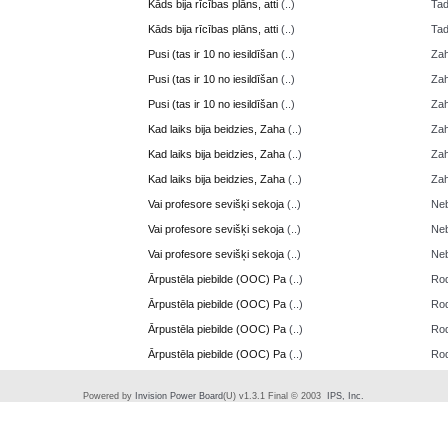
Kāds bija rīcības plāns, atti
(..)
Ta
Kāds bija rīcības plāns, atti
(..)
Ta
Pusi (tas ir 10 no iesildīšan
(..)
Zah
Pusi (tas ir 10 no iesildīšan
(..)
Zah
Pusi (tas ir 10 no iesildīšan
(..)
Zah
Kad laiks bija beidzies, Zaha
(..)
Zah
Kad laiks bija beidzies, Zaha
(..)
Zah
Kad laiks bija beidzies, Zaha
(..)
Zah
Vai profesore sevišķi sekoja
(..)
Neb
Vai profesore sevišķi sekoja
(..)
Neb
Vai profesore sevišķi sekoja
(..)
Neb
Ārpustēla piebilde (OOC) Pa
(..)
Ro
Ārpustēla piebilde (OOC) Pa
(..)
Ro
Ārpustēla piebilde (OOC) Pa
(..)
Ro
Ārpustēla piebilde (OOC) Pa
(..)
Ro
Powered by
Invision Power Board
(U) v1.3.1 Final © 2003
IPS, Inc.