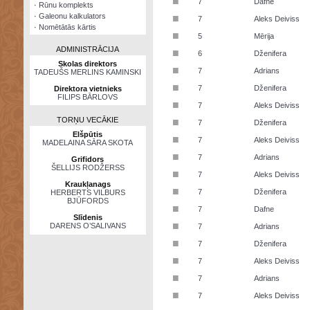
■
7
Dafne
·
Rūnu komplekts
·
Galeonu kalkulators
■
7
Aleks Deiviss
·
Nomētātās kārtis
■
5
Mērija
ADMINISTRĀCIJA
■
6
Dženifera
Skolas direktors
■
7
Adrians
TADEUŠS MERLINS KAMINSKI
■
7
Dženifera
Direktora vietnieks
FILIPS BĀRLOVS
■
7
Aleks Deiviss
TORŅU VECĀKIE
■
7
Dženifera
Elšpūtis
■
7
Aleks Deiviss
MADELAINA SĀRA SKOTA
■
7
Adrians
Grifidors
ŠELLIJS RODŽERSS
■
7
Aleks Deiviss
Kraukļanags
■
7
Dženifera
HERBERTS VILBURS
BJŪFORDS
■
7
Dafne
Slīdenis
■
DARENS O’SALIVANS
7
Adrians
■
7
Dženifera
■
7
Aleks Deiviss
■
7
Adrians
■
7
Aleks Deiviss