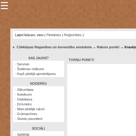
☰
×
Sarunu
pavediens
Laipni lūdzam, viesi (
Pieteikties
|
Reģistrēties
)
Manas
piezīmes
●
Cūkkārpas Raganības un burvestību arodskola
→
Rakstu punkti
→ Kraukļ
Grāmatzīmes
KAS JAUNS?
TORŅU PUNKTI
Šodienas
·
Sarunas
notikumi
·
Šodienas notikumi
·
Kopš pēdējā apmeklējuma
Laupītāju
karte
NODERĪGI
·
Sākumlapa
·
Noteikumi
Visatcera
·
Glabātava
almanahs
·
Dzīvnieks
·
Mani pēdējie raksti
Arhīvs
·
Grāmatzīmes
·
Stundu pavedieni
SOCIĀLI
·
Spēlētāji