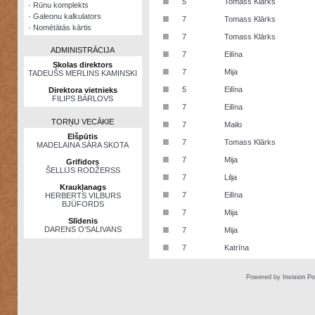
■
5
Tomass Klārks
·
Rūnu komplekts
·
Galeonu kalkulators
■
7
Tomass Klārks
·
Nomētātās kārtis
■
7
Tomass Klārks
ADMINISTRĀCIJA
■
7
Eilīna
Skolas direktors
■
7
Mija
TADEUŠS MERLINS KAMINSKI
■
5
Eilīna
Direktora vietnieks
FILIPS BĀRLOVS
■
7
Eilīna
TORŅU VECĀKIE
■
7
Mailo
Elšpūtis
■
7
Tomass Klārks
MADELAINA SĀRA SKOTA
■
7
Mija
Grifidors
ŠELLIJS RODŽERSS
■
7
Lilja
Kraukļanags
■
7
Eilīna
HERBERTS VILBURS
BJŪFORDS
■
7
Mija
Slīdenis
■
DARENS O’SALIVANS
7
Mija
■
7
Katrīna
Powered by
Invision P