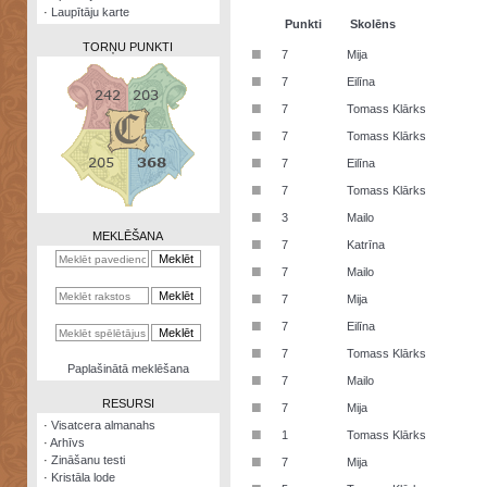
·
Laupītāju karte
Punkti
Skolēns
TORŅU PUNKTI
■
7
Mija
■
7
Eilīna
■
7
Tomass Klārks
■
7
Tomass Klārks
Zināšanu
■
7
Eilīna
testi
■
7
Tomass Klārks
Kristāla
■
3
Mailo
lode
MEKLĒŠANA
■
7
Katrīna
Rūnu
■
7
Mailo
komplekts
■
7
Mija
Galeonu
■
7
Eilīna
kalkulators
■
7
Tomass Klārks
Nomētātās
Paplašinātā meklēšana
■
kārtis
7
Mailo
RESURSI
■
7
Mija
·
Visatcera almanahs
■
1
Tomass Klārks
·
Arhīvs
■
·
Zināšanu testi
7
Mija
·
Kristāla lode