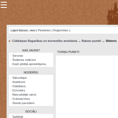
☰
×
Sarunu
pavediens
Laipni lūdzam, viesi (
Pieteikties
|
Reģistrēties
)
Manas
piezīmes
●
Cūkkārpas Raganības un burvestību arodskola
→
Rakstu punkti
→ Slīdenis
Grāmatzīmes
KAS JAUNS?
TORŅU PUNKTI
Šodienas
·
Sarunas
notikumi
·
Šodienas notikumi
·
Kopš pēdējā apmeklējuma
Laupītāju
karte
NODERĪGI
·
Sākumlapa
·
Noteikumi
Visatcera
·
Glabātava
almanahs
·
Dzīvnieks
·
Mani pēdējie raksti
Arhīvs
·
Grāmatzīmes
·
Stundu pavedieni
SOCIĀLI
·
Spēlētāji