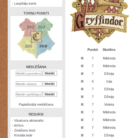
·
Laupītāju karte
TORŅU PUNKTI
Zināšanu
testi
Punkti
Skolēns
■
7
Mildreda
Kristāla
lode
■
7
Mildreda
MEKLĒŠANA
■
7
Džinija
Rūnu
komplekts
■
6
Izija
■
Galeonu
7
Džinija
kalkulators
■
7
Džinija
Nomētātās
■
Paplašinātā meklēšana
7
Violeta
kārtis
■
7
Mildreda
RESURSI
■
7
Mildreda
·
Visatcera almanahs
·
Arhīvs
■
7
Mildreda
·
Zināšanu testi
■
·
Kristāla lode
7
Džinija