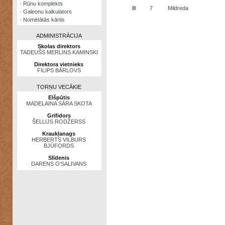
·
Rūnu komplekts
■
7
Mildreda
·
Galeonu kalkulators
·
Nomētātās kārtis
ADMINISTRĀCIJA
Skolas direktors
TADEUŠS MERLINS KAMINSKI
Direktora vietnieks
FILIPS BĀRLOVS
TORŅU VECĀKIE
Elšpūtis
MADELAINA SĀRA SKOTA
Grifidors
ŠELLIJS RODŽERSS
Kraukļanags
HERBERTS VILBURS
BJŪFORDS
Slīdenis
DARENS O’SALIVANS