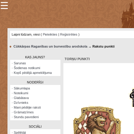
☰
×
Sarunu
pavediens
Laipni lūdzam, viesi (
Pieteikties
|
Reģistrēties
)
Manas
piezīmes
●
Cūkkārpas Raganības un burvestību arodskola
→ Rakstu punkti
Grāmatzīmes
KAS JAUNS?
TORŅU PUNKTI
Šodienas
·
Sarunas
notikumi
·
Šodienas notikumi
·
Kopš pēdējā apmeklējuma
Laupītāju
karte
NODERĪGI
·
Sākumlapa
·
Noteikumi
Visatcera
·
Glabātava
almanahs
·
Dzīvnieks
·
Mani pēdējie raksti
Arhīvs
·
Grāmatzīmes
·
Stundu pavedieni
SOCIĀLI
·
Spēlētāji