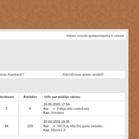
Vēlreiz nosūtīt apstiprinājuma e-vēstuli
ubuļu Kambaris”!
Rakstīšanas aklais randiņš!
Notikumi
Atbildes
Info par pēdējo rakstu
16.06.2020 17:59
»
2
6
Kur:
Palīgs tēla veidošanā
Kas:
Kristians
20.04.2026 19:35
»
44
229
Kur:
SKOLA: Mācību gada sadalīju...
Kas:
Misters Ā