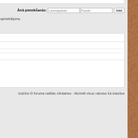
Ātrā pieteikšanās:
ā apmeklējuma
Izdzēst šī foruma radītās sīkdatnes
·
Atzīmēt visus rakstus kā izlasītus