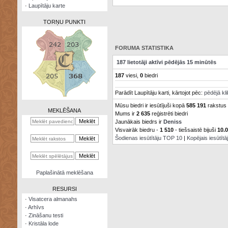
·
Laupītāju karte
TORŅU PUNKTI
FORUMA STATISTIKA
187 lietotāji aktīvi pēdējās 15 minūtēs
Zināšanu
187
viesi,
0
biedri
testi
Parādīt Laupītāju karti, kārtojot pēc:
pēdējā kl
Kristāla
lode
Mūsu biedri ir iesūtījuši kopā
585 191
rakstus
MEKLĒŠANA
Mums ir
2 635
reģistrēti biedri
Jaunākais biedrs ir
Deniss
Rūnu
komplekts
Visvairāk biedru -
1 510
- tiešsaistē bijuši
10.
Šodienas iesūtītāju TOP 10
|
Kopējais iesūtīt
Galeonu
kalkulators
Nomētātās
Paplašinātā meklēšana
kārtis
RESURSI
·
Visatcera almanahs
·
Arhīvs
·
Zināšanu testi
·
Kristāla lode