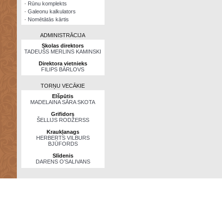
·
Rūnu komplekts
·
Galeonu kalkulators
·
Nomētātās kārtis
ADMINISTRĀCIJA
Skolas direktors
TADEUŠS MERLINS KAMINSKI
Direktora vietnieks
FILIPS BĀRLOVS
TORŅU VECĀKIE
Elšpūtis
MADELAINA SĀRA SKOTA
Grifidors
ŠELLIJS RODŽERSS
Kraukļanags
HERBERTS VILBURS
BJŪFORDS
Slīdenis
DARENS O’SALIVANS