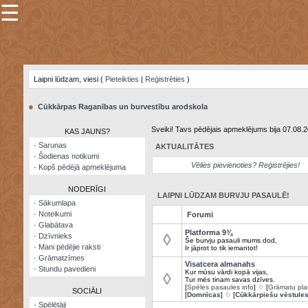
☰
×
Sarunu
pavediens
Laipni lūdzam, viesi (
Pieteikties
|
Reģistrēties
)
Manas
piezīmes
●
Cūkkārpas Raganības un burvestību arodskola
Grāmatzīmes
Sveiki! Tavs pēdējais apmeklējums bija 07.08.
KAS JAUNS?
Šodienas
·
Sarunas
AKTUALITĀTES
notikumi
·
Šodienas notikumi
Vēlies pievienoties? Reģistrējies!
·
Kopš pēdējā apmeklējuma
Laupītāju
karte
NODERĪGI
LAIPNI LŪDZAM BURVJU PASAULĒ!
·
Sākumlapa
·
Noteikumi
Forumi
Visatcera
·
Glabātava
almanahs
Platforma 9¾
◊
·
Dzīvnieks
Še burvju pasauli mums dod,
·
Mani pēdējie raksti
Ir jāprot to tik iemantot!
Arhīvs
·
Grāmatzīmes
Visatcera almanahs
·
Stundu pavedieni
Kur mūsu vārdi kopā vijas,
◊
Tur mēs tinam savas dzīves.
[
Spēles pasaules info
] ♢ [
Grāmatu pla
SOCIĀLI
[
Domnīcas
] ♢ [
Cūkkārpiešu vēstule
·
Spēlētāji