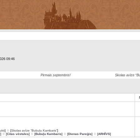
2026 09:46
Pirmais septembris!
Skolas avīze “B
ukti
] ♢ [
Skolas avīze “Bubuļu Kambaris”
]
s
] ♢ [
Citas vēstules
] ♢ [
Bubuļu Kambaris
] ♢ [
Dienas Pareģis
] ♢ [
ARHĪVS
]