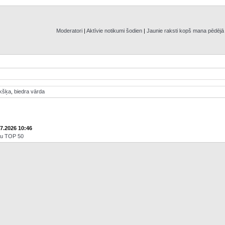
Moderatori
|
Aktīvie notikumi šodien
|
Jaunie raksti kopš mana pēdēj
ikšķa
,
biedra vārda
07.2026 10:46
āju TOP 50