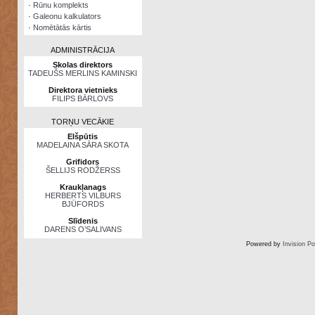
·
Rūnu komplekts
·
Galeonu kalkulators
·
Nomētātās kārtis
ADMINISTRĀCIJA
Skolas direktors
TADEUŠS MERLINS KAMINSKI
Direktora vietnieks
FILIPS BĀRLOVS
TORŅU VECĀKIE
Elšpūtis
MADELAINA SĀRA SKOTA
Grifidors
ŠELLIJS RODŽERSS
Kraukļanags
HERBERTS VILBURS
BJŪFORDS
Slīdenis
DARENS O’SALIVANS
Powered by
Invision P