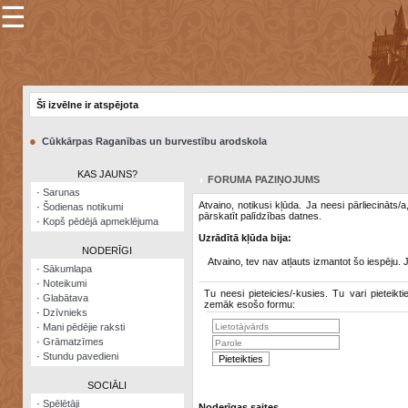
☰
×
Sarunu
pavediens
Šī izvēlne ir atspējota
Manas
piezīmes
●
Cūkkārpas Raganības un burvestību arodskola
Grāmatzīmes
KAS JAUNS?
FORUMA PAZIŅOJUMS
Šodienas
·
Sarunas
notikumi
Atvaino, notikusi kļūda. Ja neesi pārliecināts/
·
Šodienas notikumi
pārskatīt palīdzības datnes.
·
Kopš pēdējā apmeklējuma
Laupītāju
Uzrādītā kļūda bija:
karte
NODERĪGI
Atvaino, tev nav atļauts izmantot šo iespēju. 
·
Sākumlapa
·
Noteikumi
Visatcera
Tu neesi pieteicies/-kusies. Tu vari pieteikti
·
Glabātava
almanahs
zemāk esošo formu:
·
Dzīvnieks
·
Mani pēdējie raksti
Arhīvs
·
Grāmatzīmes
·
Stundu pavedieni
SOCIĀLI
·
Spēlētāji
Noderīgas saites