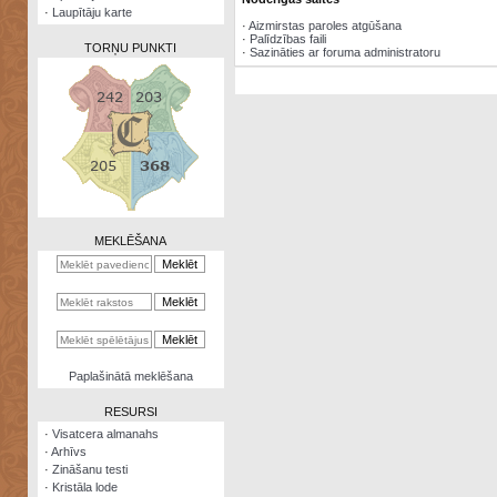
·
Laupītāju karte
·
Aizmirstas paroles atgūšana
·
Palīdzības faili
TORŅU PUNKTI
·
Sazināties ar foruma administratoru
Zināšanu
testi
Kristāla
lode
MEKLĒŠANA
Rūnu
komplekts
Galeonu
kalkulators
Nomētātās
Paplašinātā meklēšana
kārtis
RESURSI
·
Visatcera almanahs
·
Arhīvs
·
Zināšanu testi
·
Kristāla lode