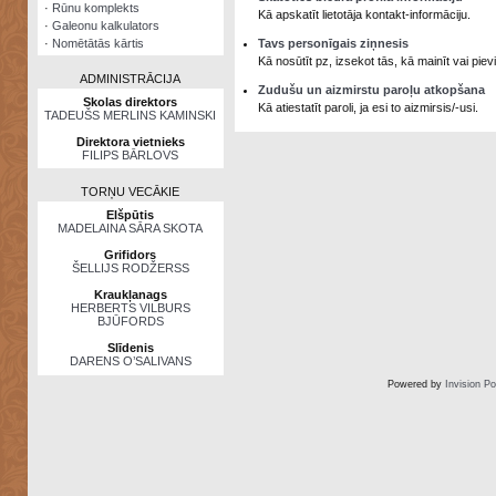
·
Rūnu komplekts
Kā apskatīt lietotāja kontakt-informāciju.
·
Galeonu kalkulators
·
Nomētātās kārtis
Tavs personīgais ziņnesis
Kā nosūtīt pz, izsekot tās, kā mainīt vai pi
ADMINISTRĀCIJA
Zudušu un aizmirstu paroļu atkopšana
Skolas direktors
Kā atiestatīt paroli, ja esi to aizmirsis/-usi.
TADEUŠS MERLINS KAMINSKI
Direktora vietnieks
FILIPS BĀRLOVS
TORŅU VECĀKIE
Elšpūtis
MADELAINA SĀRA SKOTA
Grifidors
ŠELLIJS RODŽERSS
Kraukļanags
HERBERTS VILBURS
BJŪFORDS
Slīdenis
DARENS O’SALIVANS
Powered by
Invision P