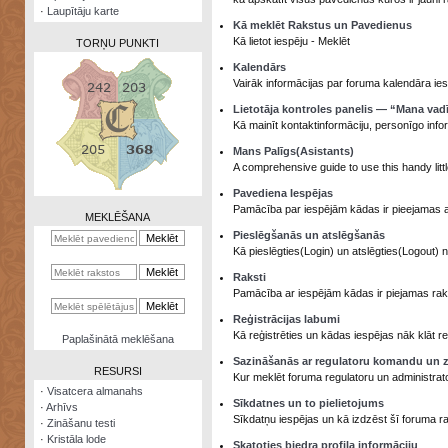
·
Laupītāju karte
Kā meklēt Rakstus un Pavedienus
Kā lietot iespēju - Meklēt
TORŅU PUNKTI
Kalendārs
Vairāk informācijas par foruma kalendāra ies
Lietotāja kontroles panelis — “Mana vad
Kā mainīt kontaktinformāciju, personīgo info
Zināšanu
Mans Palīgs(Asistants)
testi
A comprehensive guide to use this handy littl
Kristāla
Pavediena Iespējas
lode
Pamācība par iespējām kādas ir pieejamas 
MEKLĒŠANA
Pieslēgšanās un atslēgšanās
Rūnu
Kā pieslēgties(Login) un atslēgties(Logout) 
komplekts
Raksti
Galeonu
Pamācība ar iespējām kādas ir piejamas rakst
kalkulators
Reģistrācijas labumi
Kā reģistrēties un kādas iespējas nāk klāt reģ
Nomētātās
Paplašinātā meklēšana
kārtis
Sazināšanās ar regulatoru komandu un z
RESURSI
Kur meklēt foruma regulatoru un administrat
·
Visatcera almanahs
Sīkdatnes un to pielietojums
·
Arhīvs
Sīkdatņu iespējas un kā izdzēst šī foruma r
·
Zināšanu testi
·
Kristāla lode
Skatoties biedra profila informāciju