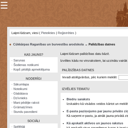
☰
×
Sarunu
pavediens
Laipni lūdzam, viesi (
Pieteikties
|
Reģistrēties
)
Manas
piezīmes
●
Cūkkārpas Raganības un burvestību arodskola
→ Palīdzības datnes
Grāmatzīmes
Laipni lūdzam palīdzības datu bāzē.
KAS JAUNS?
Šodienas
·
Sarunas
Izvēlies kādu no virsrakstiem, lai uzzinātu vairā
notikumi
·
Šodienas notikumi
·
Kopš pēdējā apmeklējuma
PALĪDZĪBAS DATNES
Laupītāju
karte
Ievadi atslēgvārdus, pēc kuriem meklēt
NODERĪGI
·
Sākumlapa
·
Noteikumi
IZVĒLIES TEMATU
Visatcera
·
Glabātava
almanahs
·
Dzīvnieks
Biedru saraksts
·
Mani pēdējie raksti
Arhīvs
Izskaidro kā visādos veidos kārtot un meklēt
·
Grāmatzīmes
E-pasta paziņojums par jaunu privāto zi
·
Stundu pavedieni
Kā saņemt e-pastu, ja atnāk jauna privātā zi
SOCIĀLI
Kā apskatīt aktīvos un jaunos rakstus
·
Spēlētāji
kā apskatīt visus pavedienus kuros ir jauni