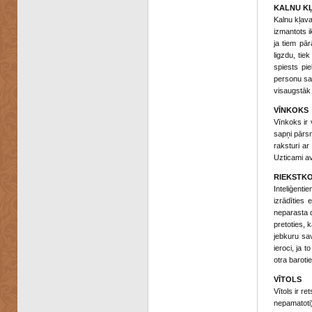
KALNU K
Kalnu kļava
izmantots i
ja tiem pār
ligzdu, tie
spiests pie
personu sas
visaugstāk 
VĪNKOKS
Vīnkoks ir 
sapņi pārsn
raksturi ar
Uzticami av
RIEKSTK
Inteliģent
izrādīties 
neparasta d
pretoties, k
jebkuru sa
ieroci, ja 
otra baroti
VĪTOLS
Vītols ir re
nepamatoti) 