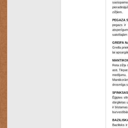
sastopama V
pieradināj
zižļiem.
PEGAZA 
pegazs ir 
atsperīgum
saistītajām
GREIFA N
Greifa prie
lai apsargā
MANTIKO
Reta zižļa 
asti. Tikpa
medījumu. 
Mantikorām
drosmīga s
SFINKSAS
Ēģiptes sf
dārglietas 
ir bīstamas
burvestībā
BAZILISK
Bazilisks i