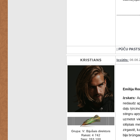
------------------
|
PŪČU PASTS
KRISTIANS
Iesūtīts:
06.06.
Emīlija Re
Izskats:
Au
nedaudz apa
daļu ķirci
stingru apņ
uzmetot vie
slēptais me
zirgastē, k
Grupa: V: Bijušais direktors
bija brūnga
Raksti: 4 742
Sirpi: 263 100