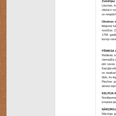
Zviedrijas
Liesmas, ku
rēķinā ir m
un neapdzīv
Ukrainas d
lidojumā kā
nosēžas. Zv
1799. gadā 
burvju vara
FĒNIKSA 
Retākais s
vienradža a
pēc savas g
Kad jāizvēl
no neatkarī
tāds, ko iegū
Piezīme: ja
atmest iepr
KELPIJA 
Noslēpumai
izmantot ļa
NĀRZIRGA
Nārzirga g