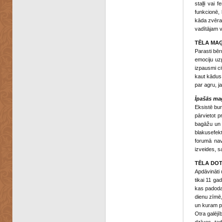
staļļi vai 
funkcionē, 
kāda zvērau
vadītājam v
TĒLA MAĢ
Parasti bēr
emociju uzp
izpausmi ci
kaut kādus 
par agru, j
Īpašās ma
Eksistē bur
pārvietot p
bagāžu un s
blakusefekt
forumā nav
izveides, sa
TĒLA DOT
Apdāvināti 
tikai 11 ga
kas padodas
dienu zīmē,
un kuram p
Otra galējīb