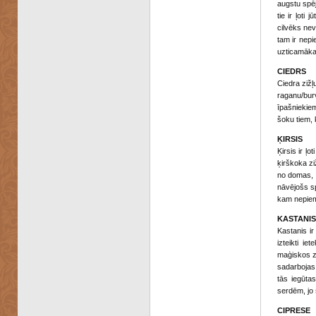
augstu spēju
tie ir ļoti
cilvēks nev
tam ir nepi
uzticamākaj
CIEDRS
Ciedra zižļ
raganu/bur
īpašniekiem 
šoku tiem, k
ĶIRSIS
Ķirsis ir ļ
ķirškoka zi
no domas, k
nāvējošs sp
kam nepiemi
KASTANIS
Kastanis ir
izteikti i
maģiskos zv
sadarbojas
tās iegūtas
serdēm, jo 
CIPRESE