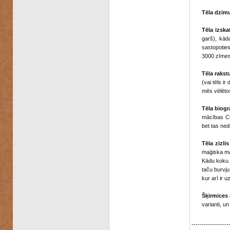
Tēla dzi
Tēla izska
garš), kād
sastopoties
3000 zīme
Tēla rakst
(vai tēls i
mēs vēlētos
Tēla biogrā
mācības Cū
bet tas ned
Tēla zizlis
maģiska mat
Kādu koku i
taču burvju
kur arī ir u
Šķirmices
varianti, u
------------------