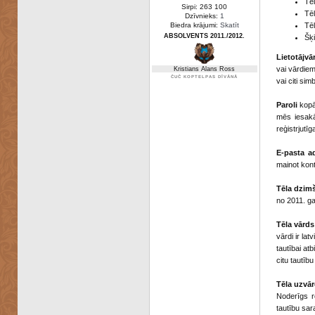
Tēl
Sirpi: 263 100
Tēl
Dzīvnieks:
1
Biedra krājumi:
Skatīt
Tēl
ABSOLVENTS 2011./2012.
Šķ
Lietotājvā
vai vārdiem
Kristians Alans Ross
ČUČ KOPTELPAS DĪVĀNĀ
vai citi sim
Paroli
kopā 
mēs iesakā
reģistrjutīg
E-pasta a
mainot kont
Tēla dzim
no 2011. g
Tēla vārds
vārdi ir la
tautībai at
citu tautīb
Tēla uzvā
Noderīgs r
tautību sar