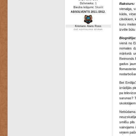
Dzīvnieks:
1
Raksturs:
Biedra krājumi:
Skatīt
vienalga, v
ABSOLVENTS 2011./2012.
kāda, viņa
cilvēkiem, 
kuru meiten
Kristians Alans Ross
izvēle būtu
ČUČ KOPTELPAS DĪVĀNĀ
Biogrāfija:
vienā no Ei
nomales dz
mārketā un
Reimonds Re
gadus jaun
flomasteri
nodarbošan
Bet Emīlij
izrādījās p
pa televizo
sarunas? Ti
skolotājie
Nebūdama n
neuzskatīj
smilšu pils
vainojams 
viņiem paši