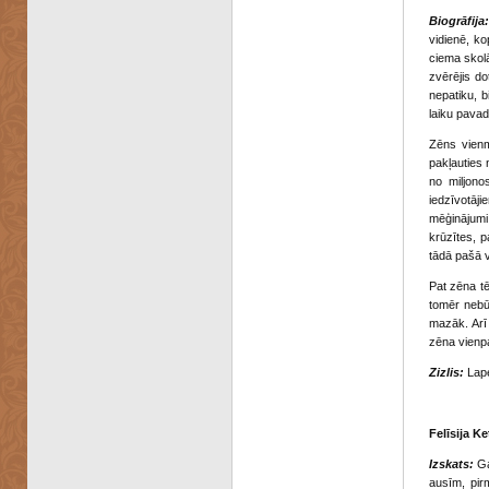
Biogrāfija:
vidienē, ko
ciema skolā
zvērējis d
nepatiku, b
laiku pavad
Zēns vienm
pakļauties 
no miljono
iedzīvotāj
mēģinājumi
krūzītes, 
tādā pašā v
Pat zēna t
tomēr nebūt
mazāk. Arī
zēna vienp
Zizlis:
Lape
Felīsija Ke
Izskats:
Gar
ausīm, pir