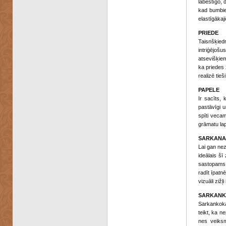
labestīgo, 
kad bumbie
elastīgākaj
PRIEDE
Taisnšķiedr
intriģējoš
atsevišķiem
ka priedes z
realizē tieš
PAPELE
Ir sacīts, 
pastāvīgi 
spīti vecam
grāmatu la
SARKANA
Lai gan nez
ideālais šī
sastopams n
radīt īpatn
vizuāli zižļ
SARKANK
Sarkankoka 
teikt, ka n
nes veiksm