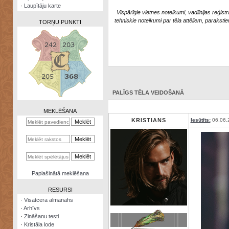
·
Laupītāju karte
Vispārīgie vietnes noteikumi, vadlīnijas reģistr
tehniskie noteikumi par tēla attēliem, parakstie
TORŅU PUNKTI
Zināšanu
testi
PALĪGS TĒLA VEIDOŠANĀ
Kristāla
lode
MEKLĒŠANA
KRISTIANS
Iesūtīts:
06.06.
Rūnu
komplekts
Galeonu
kalkulators
Nomētātās
Paplašinātā meklēšana
kārtis
RESURSI
·
Visatcera almanahs
·
Arhīvs
·
Zināšanu testi
·
Kristāla lode