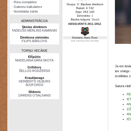
·
Rūnu komplekts
Grupa: V: Bijušais direktors
·
Galeonu kalkulators
Raksti: 4 742
·
Nomētātās kārtis
Sirpi: 263 100
Dzīvnieks:
1
Biedra krājumi:
Skatīt
ADMINISTRĀCIJA
ABSOLVENTS 2011./2012.
Skolas direktors
TADEUŠS MERLINS KAMINSKI
Direktora vietnieks
Kristians Alans Ross
FILIPS BĀRLOVS
ČUČ KOPTELPAS DĪVĀNĀ
TORŅU VECĀKIE
Elšpūtis
MADELAINA SĀRA SKOTA
Ja esi ienā
Grifidors
ŠELLIJS RODŽERSS
tev sniegs 
izvēlēties zi
Kraukļanags
HERBERTS VILBURS
BJŪFORDS
Satura rādīt
Slīdenis
RE
DARENS O’SALIVANS
IE
AN
ZI
AN
IE