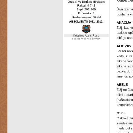
padara kok
Grupa: V: Bijušais direktors
Raksti: 4 742
Šajā grāmat
Sirpi: 263 100
Dzīvnieks:
1
gūstama vis
Biedra krājumi:
Skatīt
ABSOLVENTS 2011./2012.
AKĀCIJA
Zižļi, kas v
patieso spē
Kristians Alans Ross
zibšņu un s
ČUČ KOPTELPAS DĪVĀNĀ
ALKSNIS
Lai arī alk
kāds, kurš 
alkšņa veid
alkšņa zizl
bezvārdu ma
līmeņus ap
ĀBELE
Zižļi no ābe
slikti sada
īpašniekiem
komunikācij
OSIS
Oškoka zizl
zaudēs savu
mēdz būt st