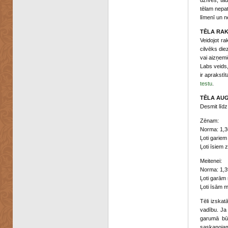
dzīves, ta
tēlam nepat
līmenī un n
TĒLA RA
Veidojot ra
cilvēks die
vai aizņemi
Labs veids, 
ir aprakstī
testu
.
TĒLA AUG
Desmit līd
Zēnam:
Norma: 1,3
Ļoti garie
Ļoti īsiem
Meitenei:
Norma: 1,3
Ļoti garām
Ļoti īsām 
Tēli izskat
vadību. Ja 
garumā būs
saskaņojam