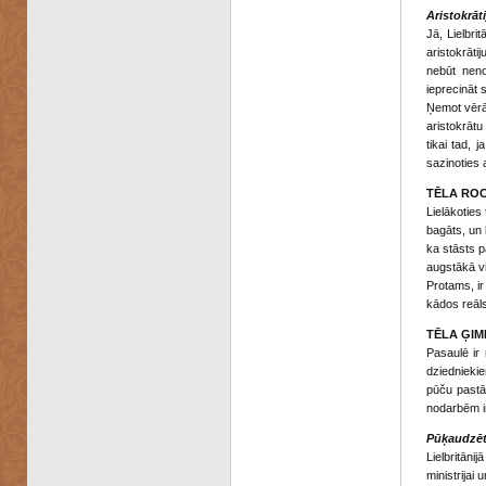
Aristokrāti
Jā, Lielbri
aristokrātij
nebūt nen
ieprecināt 
Ņemot vērā,
aristokrātu 
tikai tad, 
sazinoties a
TĒLA ROC
Lielākoties
bagāts, un 
ka stāsts p
augstākā vi
Protams, ir
kādos reāls
TĒLA ĢIM
Pasaulē ir 
dziedniekie
pūču pastā, 
nodarbēm ir
Pūķaudzēta
Lielbritāni
ministrijai