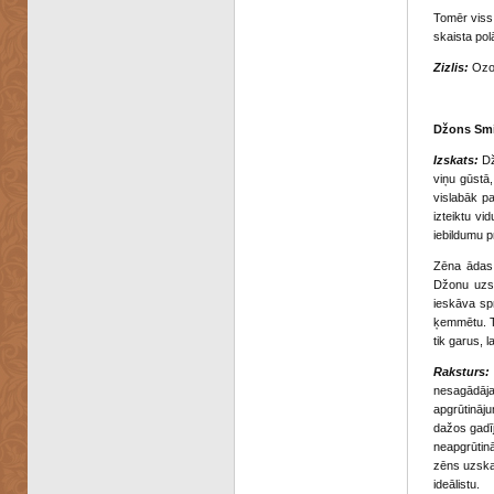
Tomēr viss 
skaista pol
Zizlis:
Ozol
Džons Smi
Izskats:
Džo
viņu gūstā
vislabāk p
izteiktu vi
iebildumu p
Zēna ādas 
Džonu uzsk
ieskāva spr
ķemmētu. Tā
tik garus, 
Raksturs:
nesagādāja
apgrūtināju
dažos gadīj
neapgrūtinā
zēns uzskat
ideālistu.