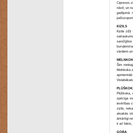
Cipreses zi
nāvē, un na
gadījumā n
pašuzupurēt
KIZILS
Kizila zižļ
satraukumu 
sarežģītos
burvjiem/ra
vārdiem un
MELNKOK
Šim melnaj
Melnkoka zi
apmierināt
Vislabākais
PLŪŠKOK
Plūškoka, v
spēcīga ma
ievērības c
zizlis, nek
atsakās str
ārkārtīgi n
ir arī fakts
GOBA