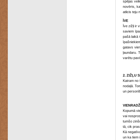
spējas veik
novērts, ka
atlicis teju
ĪVE
Īve zižļi ir
saviem īpa
pašā laikā 
īpašniekiem
gatavs vien
ļaundaru. 
varētu pavi
2. ZIŽĻU 
Katram no š
nodaļā. Tom
un personīb
VIENRADŽ
Kopumā vie
vai nospros
tumšo zinšu
tā, cik pra
Kā negatīvu
un ka tiem 