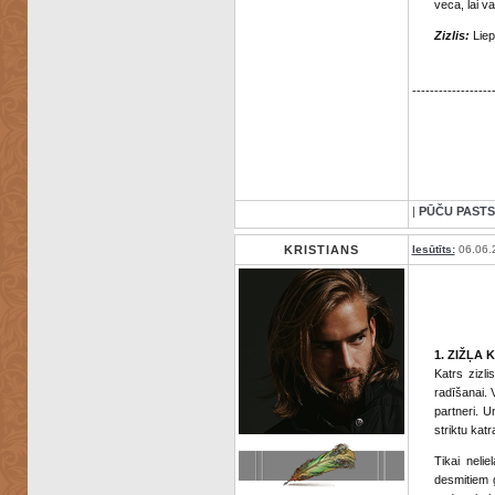
veca, lai v
Zizlis:
Liep
------------------
|
PŪČU PASTS
KRISTIANS
Iesūtīts:
06.06.
1. ZIŽĻA 
Katrs zizl
radīšanai. 
partneri. U
striktu kat
Tikai neli
desmitiem 