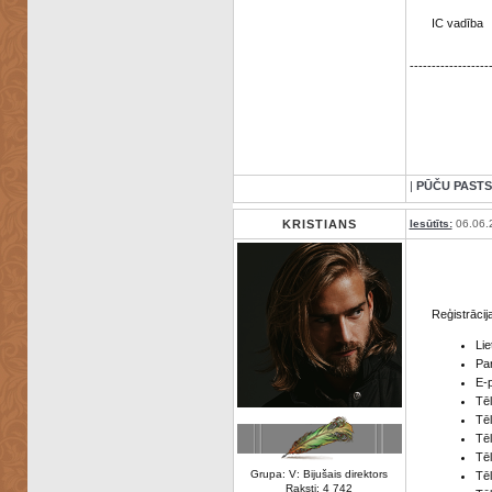
IC vadība
------------------
|
PŪČU PASTS
KRISTIANS
Iesūtīts:
06.06.
Reģistrācij
Lie
Par
E-
Tē
Tē
Tē
Tē
Grupa: V: Bijušais direktors
Tēl
Raksti: 4 742