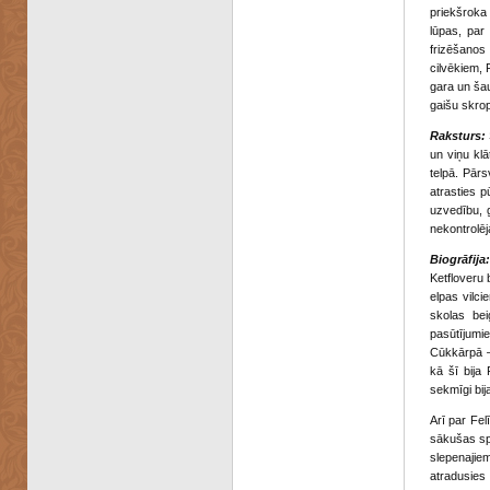
priekšroka 
lūpas, pa
frizēšanos
cilvēkiem, 
gara un šau
gaišu skrop
Raksturs:
un viņu klā
telpā. Pārs
atrasties p
uzvedību, g
nekontrolē
Biogrāfija:
Ketfloveru 
elpas vilci
skolas be
pasūtījumi
Cūkkārpā —
kā šī bija 
sekmīgi bij
Arī par Fel
sākušas sp
slepenajiem
atradusies 