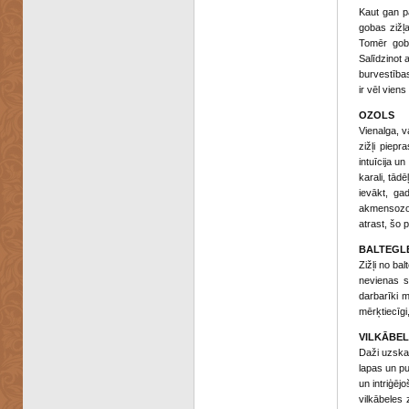
Kaut gan pa
gobas zižļa
Tomēr goba
Salīdzinot 
burvestības
ir vēl viens
OZOLS
Vienalga, va
zižļi piep
intuīcija u
karali, tād
ievākt, gad
akmensozola
atrast, šo
BALTEGL
Zižļi no ba
nevienas sk
darbarīki m
mērķtiecīgi
VILKĀBEL
Daži uzskat
lapas un pu
un intriģējo
vilkābeles 