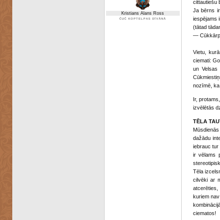
cittautiešu 
Ja bērns ir
Kristians Alans Ross
iespējams i
ČUČ KOPTELPAS DĪVĀNĀ
(tātad tāda
— Cūkkārp
Vietu, kur
ciemati: Go
un Velsas 
Cūkmiestiņ
nozīmē, ka 
Ir, protams
izvēlētās dz
TĒLA TAU
Mūsdienās L
dažādu inte
iebrauc tur
ir vēlams p
stereotipis
Tēla izcels
cilvēki ar
atcerēties,
kuriem nav 
kombinācijā
ciematos!