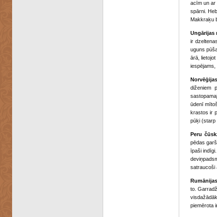
acīm un ar 
spārni. Heb
Makkraķu bu
Ungārijas 
ir dzeltena
uguns pūšan
ārā, lietojo
iespējams, 
Norvēģijas
diženiem p
sastopamajā
ūdenī mītoš
krastos ir 
pūķi (starp
Peru čūsk
pēdas garš,
īpaši indīg
deviņpadsmi
satraucoši ā
Rumānijas
to. Garradž
visdažādāko
piemērota 