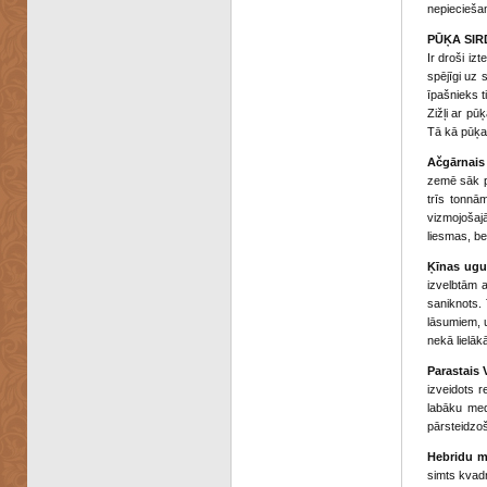
nepieciešam
PŪĶA SIR
Ir droši iz
spējīgi uz 
īpašnieks t
Zižļi ar pū
Tā kā pūķa 
Ačgārnais
zemē sāk pi
trīs tonnā
vizmojošajā
liesmas, be
Ķīnas ugu
izvelbtām 
saniknots. 
lāsumiem, u
nekā lielākā
Parastais 
izveidots r
labāku medī
pārsteidzoš
Hebridu m
simts kvadr