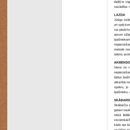
tādēļ to va
savādība: n
LAZDA
Jūtīgs zizl
un spēj kon
vai piedzīv
atsver zižļ
īpašniekam,
nepieciešam
metode neda
ūdens avot
AKMENSO
Viens no r
nepieciešam
tādus īpašn
atkarībā no
spalvu, jo
īpašnieku, 
SKĀBARD
Skābarža zi
gatavi sauk
nekā lielā
visvienkārš
kāds tas bū
un jūtīgs ziz