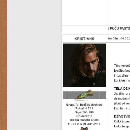
|
PŪČU PASTS
KRISTIANS
Iesūtīts:
06.06.
Tēlu veidoš
īpašību kop
ir tos tēlu
kurā tas no
TĒLA DZI
Ja tēls gr
dzimušam la
jābūt pilni
Grupa: V: Bijušais direktors
kad tam ir 
Raksti: 4 742
Sirpi: 263 100
Dzīvnieks:
1
DZĪVESVI
Biedra krājumi:
Skatīt
Cūkkārpas 
ABSOLVENTS 2011./2012.
Lielbritānij