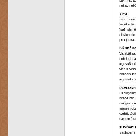
piemīt stra
nekad nebūs
APSE
Zižļu darin
ziloņkaulu u
īpaši piemē
pievienoties
pret jaunas
DIŽSKĀBA
Vislabākais
nobriedis j
ieguvuši diž
vien ir vērs
nonācis īst
iegūstot sp
DZELOŅP
Dzeloņplūme
nenozīmē, k
maģijas jo
auroru rok
varbūt tādē
saviem īpaš
TUMŠAIS 
Sastopami 