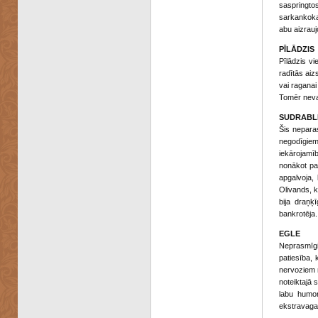
saspringto
sarkankoka 
abu aizrauj
PĪLĀDZIS
Pīlādzis vi
radītās aiz
vai raganai
Tomēr nevaj
SUDRABL
Šis neparas
negodīgiem
iekārojamīb
nonākot pa
apgalvoja,
Olivands, k
bija draņķ
bankrotēja.
EGLE
Neprasmīgi 
patiesība, 
nervoziem r
noteiktajā 
labu humor
ekstravaga