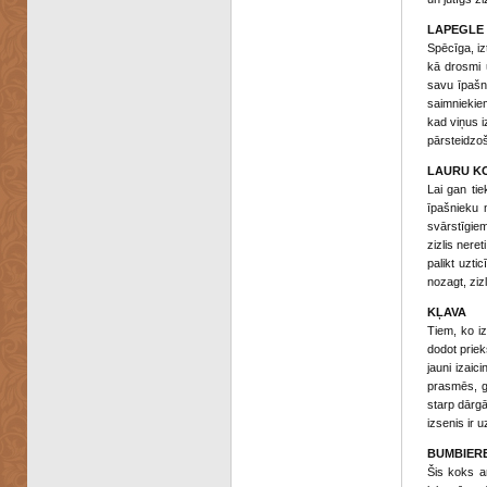
LAPEGLE
Spēcīga, izt
kā drosmi 
savu īpašni
saimniekiem
kad viņus i
pārsteidzo
LAURU K
Lai gan tie
īpašnieku m
svārstīgie
zizlis neret
palikt uzti
nozagt, ziz
KĻAVA
Tiem, ko iz
dodot prie
jauni izaic
prasmēs, ga
starp dārgā
izsenis ir 
BUMBIER
Šis koks a