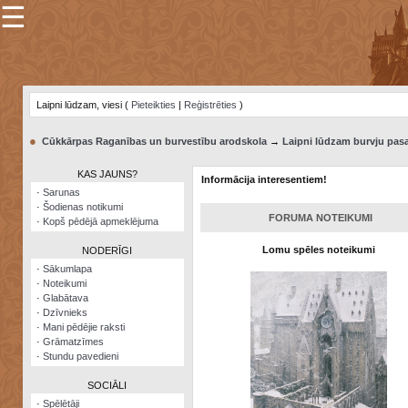
☰
×
Sarunu
pavediens
Laipni lūdzam, viesi (
Pieteikties
|
Reģistrēties
)
Manas
piezīmes
●
Cūkkārpas Raganības un burvestību arodskola
→
Laipni lūdzam burvju pasa
Grāmatzīmes
KAS JAUNS?
Informācija interesentiem!
Šodienas
·
Sarunas
notikumi
·
Šodienas notikumi
FORUMA NOTEIKUMI
·
Kopš pēdējā apmeklējuma
Laupītāju
karte
Lomu spēles noteikumi
NODERĪGI
·
Sākumlapa
·
Noteikumi
Visatcera
·
Glabātava
almanahs
·
Dzīvnieks
·
Mani pēdējie raksti
Arhīvs
·
Grāmatzīmes
·
Stundu pavedieni
SOCIĀLI
·
Spēlētāji