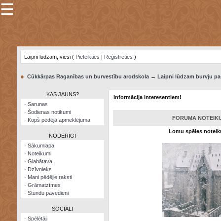
☰
×
Sarunu
pavediens
Laipni lūdzam, viesi (
Pieteikties
|
Reģistrēties
)
Manas
piezīmes
●
Cūkkārpas Raganības un burvestību arodskola
→
Laipni lūdzam burvju pa
Grāmatzīmes
KAS JAUNS?
Informācija interesentiem!
Šodienas
·
Sarunas
notikumi
·
Šodienas notikumi
FORUMA NOTEIK
·
Kopš pēdējā apmeklējuma
Laupītāju
Lomu spēles notei
karte
NODERĪGI
·
Sākumlapa
·
Noteikumi
Visatcera
·
Glabātava
almanahs
·
Dzīvnieks
·
Mani pēdējie raksti
Arhīvs
·
Grāmatzīmes
·
Stundu pavedieni
SOCIĀLI
·
Spēlētāji