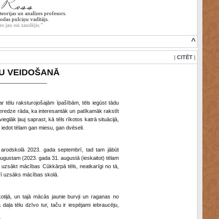
eorijas un analīzes profesors.
odas pulciņu vadītājs.
es jau esi zaudējis.”
^
|
CITĒT
|
TU VEIDOŠANĀ
________________
ar tēlu raksturojošajām īpašībām, tēls iegūst tādu
eredze rāda, ka interesantāk un patīkamāk rakstīt
glāk ļauj saprast, kā tēls rīkotos katrā situācijā,
 iedot tēlam gan miesu, gan dvēseli.
arodskolā 2023. gada septembrī, tad tam jābūt
ugustam (2023. gada 31. augustā (ieskaitot) tēlam
u uzsākt mācības Cūkkārpā tēls, neatkarīgi no tā,
rī uzsāks mācības skolā.
otijā, un tajā mācās jaunie burvji un raganas no
ākā daļa tēlu dzīvo tur, taču ir iespējami iebraucēju,