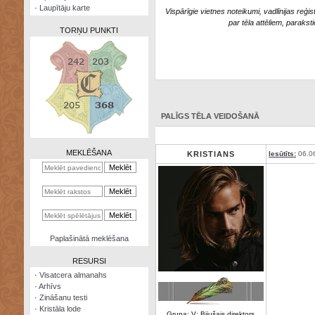
·
Laupītāju karte
Vispārīgie vietnes noteikumi, vadlīnijas reģis
par tēla attēliem, parakst
TORŅU PUNKTI
Zināšanu
testi
PALĪGS TĒLA VEIDOŠANĀ
Kristāla
lode
MEKLĒŠANA
KRISTIANS
Iesūtīts:
06.0
Rūnu
komplekts
Galeonu
kalkulators
Nomētātās
Paplašinātā meklēšana
kārtis
RESURSI
·
Visatcera almanahs
·
Arhīvs
·
Zināšanu testi
·
Kristāla lode
Grupa: V: Bijušais direktors