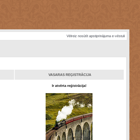
Vēlreiz nosūtīt apstiprinājuma e-vēstuli
VASARAS REĢISTRĀCIJA
Ir atvērta reģistrācija!