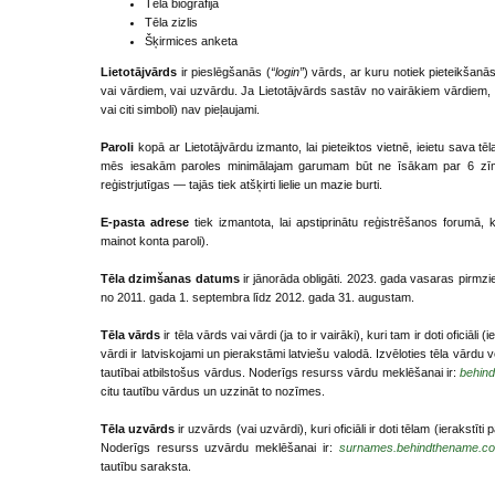
Tēla biogrāfija
Tēla zizlis
Šķirmices anketa
Lietotājvārds
ir pieslēgšanās (
“login”
) vārds, ar kuru notiek pieteikšanās 
vai vārdiem, vai uzvārdu. Ja Lietotājvārds sastāv no vairākiem vārdiem, 
vai citi simboli) nav pieļaujami.
Paroli
kopā ar Lietotājvārdu izmanto, lai pieteiktos vietnē, ieietu sava tēl
mēs iesakām paroles minimālajam garumam būt ne īsākam par 6 zīmēm,
reģistrjutīgas — tajās tiek atšķirti lielie un mazie burti.
E-pasta adrese
tiek izmantota, lai apstiprinātu reģistrēšanos forumā,
mainot konta paroli).
Tēla dzimšanas datums
ir jānorāda obligāti. 2023. gada vasaras pirm
no 2011. gada 1. septembra līdz 2012. gada 31. augustam.
Tēla vārds
ir tēla vārds vai vārdi (ja to ir vairāki), kuri tam ir doti oficiāli
vārdi ir latviskojami un pierakstāmi latviešu valodā. Izvēloties tēla vārdu 
tautībai atbilstošus vārdus. Noderīgs resurss vārdu meklēšanai ir:
behin
citu tautību vārdus un uzzināt to nozīmes.
Tēla uzvārds
ir uzvārds (vai uzvārdi), kuri oficiāli ir doti tēlam (ierakstīti 
Noderīgs resurss uzvārdu meklēšanai ir:
surnames.behindthename.c
tautību saraksta.