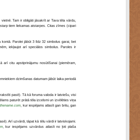
vietnē. Tam ir obligāti jāsakrīt ar Tava tēla vārdu,
starp tiem liekamas atstarpes. Citas zīmes (cipari
a kontā. Parolei jābūt 3 līdz 32 simbolus garai, bet
 iekļaujot arī speciālos simbolus. Paroles ir
 kā arī citu apstiprinājumu nosūtīšanai (piemēram,
ziemniekiem dzimšanas datumam jābūt laika periodā
 (ierakstīti pasē). Tā kā foruma valoda ir latviešu, visi
vēlams paturēt prātā tēla izcelsmi un izvēlēties viņa
dthename.com
, kur iespējams atlasīt gan britu, gan
pasē). Arī uzvārdi, tāpat kā tēlu vārdi ir latviskojami.
om
, kur iespējams uzvārdus atlasīt no ļoti plaša