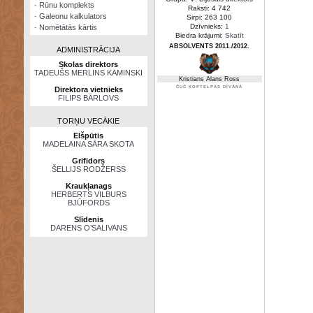
·
Rūnu komplekts
Raksti: 4 742
·
Galeonu kalkulators
Sirpi: 263 100
Dzīvnieks:
1
·
Nomētātās kārtis
Biedra krājumi:
Skatīt
ABSOLVENTS 2011./2012.
ADMINISTRĀCIJA
Skolas direktors
TADEUŠS MERLINS KAMINSKI
Kristians Alans Ross
ČUČ KOPTELPAS DĪVĀNĀ
Direktora vietnieks
FILIPS BĀRLOVS
TORŅU VECĀKIE
Elšpūtis
MADELAINA SĀRA SKOTA
Grifidors
ŠELLIJS RODŽERSS
Kraukļanags
HERBERTS VILBURS
BJŪFORDS
Slīdenis
DARENS O’SALIVANS