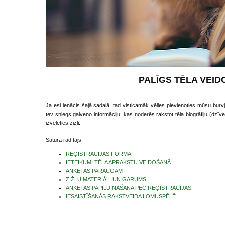
PALĪGS TĒLA VEI
___________________________________
Ja esi ienācis šajā sadaļā, tad visticamāk vēlies pievienoties mūsu bur
tev sniegs galveno informāciju, kas noderēs rakstot tēla biogrāfiju (dzīve
izvēlēties zizli.
Satura rādītājs:
REĢISTRĀCIJAS FORMA
IETEIKUMI TĒLA APRAKSTU VEIDOŠANĀ
ANKETAS PARAUGAM
ZIŽĻU MATERIĀLI UN GARUMS
ANKETAS PAPILDINĀŠANA PĒC REĢISTRĀCIJAS
IESAISTĪŠANĀS RAKSTVEIDA LOMUSPĒLĒ