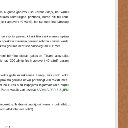
tēla auguma garums (īss varbūt vidējs, bet varbūt
uālas raksturīgas pazīmes, kuras citi tēli redz,
e ir aptuveni 40 vārdi), bet tas nedrīkst pārsniegt
ās un stiprās puses, kā arī tēla saskarsmes spējas
tura apraksta minimālā garuma robeža ir viens vārds,
praksta garums nedrīkst pārsniegt 3000 zīmes.
meni, bērnību, skolas gaitas utt. Tēlam, lai uzsāktu
smaz 300 zīmju (tie ir aptuveni 40 vārdi) garam,
skolas gaitu uzsākšanas. Burvju zizli veido koks,
a apraksta garums nevar pārsniegt 200 rakstzīmes.
ni, no kuras būtu iespējams izgatavot koka nūjiņu,
. Par to vairāk vari uzzināt
SADAĻĀ PAR ZIŽĻIEM
,
ederētos. Ir desmit jautājumi, kuros ir doti atbilžu
iem atbildētu tavs tēls?)