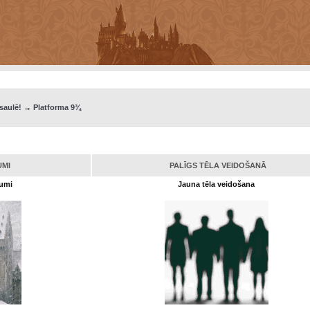
saulē!
→
Platforma 9¾
UMI
PALĪGS TĒLA VEIDOŠANĀ
kumi
Jauna tēla veidošana