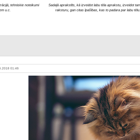
trācijā, tehniskie noteikumi
Sadaļā aprakstīts, kā izveidot labu tēla aprakstu, izveidot ta
iem u.c.
raksturu, gan citas īpašības, kas to padara par labu tēlu
6.2018 01:46