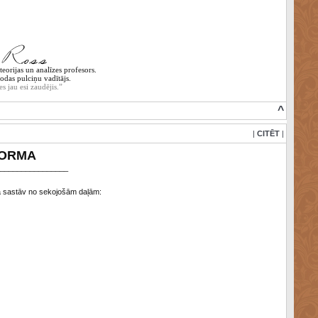
eorijas un analīzes profesors.
odas pulciņu vadītājs.
es jau esi zaudējis.”
^
|
CITĒT
|
FORMA
________________
 sastāv no sekojošām daļām: