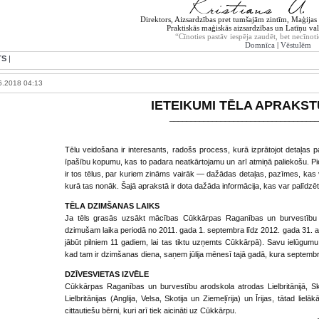
Direktors, Aizsardzības pret tumšajām zintīm, Maģijas t
Praktiskās maģiskās aizsardzības un Latīņu val
“Cīnoties pastāv iespēja zaudēt, bet necīnoti
Domnīca
|
Vēstulēm
TS
|
6.2018 04:13
IETEIKUMI TĒLA APRAKS
___________________________________
Tēlu veidošana ir interesants, radošs process, kurā izprātojot detaļas p
īpašību kopumu, kas to padara neatkārtojamu un arī atmiņā paliekošu. Pi
ir tos tēlus, par kuriem zināms vairāk — dažādas detaļas, pazīmes, kas vie
kurā tas nonāk. Šajā aprakstā ir dota dažāda informācija, kas var palīdzēt
TĒLA DZIMŠANAS LAIKS
Ja tēls grasās uzsākt mācības Cūkkārpas Raganības un burvestību 
dzimušam laika periodā no 2011. gada 1. septembra līdz 2012. gada 31. a
jābūt pilniem 11 gadiem, lai tas tiktu uzņemts Cūkkārpā). Savu ielūgum
kad tam ir dzimšanas diena, saņem jūlija mēnesī tajā gadā, kura septemb
DZĪVESVIETAS IZVĒLE
Cūkkārpas Raganības un burvestību arodskola atrodas Lielbritānijā, Sk
Lielbritānijas (Anglija, Velsa, Skotija un Ziemeļīrija) un Īrijas, tātad liel
cittautiešu bērni, kuri arī tiek aicināti uz Cūkkārpu.