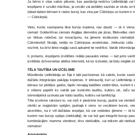
Ja bērns ir citas valsts pilsonis, kas pastāvīgi nedzīvo Lielbritānijā va
iespējams ir uzsākt mācības, ja vecāki vai aizbildņi sazinās ar skolu u
(tātad tādam bērnam ir rados burvji, kas zina par Cūkkārpu un kuriem ir
— Cūkkārpā).
Vietu, kurās sastopama tikai burvju kopiena, nav daudz — tā ir viena 
ciemati: Goldenšīras ciemats Anglijas dienvidos pie jūras, Blekvellas cie
un Velsas robežas (ar nosacījumu, ka ģimene ievākusies ciematiņā 
Cūkmiestiņš Skotijā, netālu no Cūkkārpas arodskolas. Jebkurās citās d
nozīmē, ka brīvi lietot maģiju savā apkaimē tie nedrīkst. Vairāk informāci
Ir, protams, iespējams izvēlēties reālās pasaules vietas — tad jums varē
izvēlētās dzīvesvietas attēlus internetā, kā tur izskatās, lai būtu vieglāk i
TĒLA TAUTĪBA UN IZCELSME
Mūsdienās Lielbritānija un Īrija ir labi pazīstamas kā valstis, kurās sasto
dažādu integrācijas pakāpju kopienas. Ir iebraucēji, kuri uz Lielbritānij
iebrauc tur pēdējos gados, tāpēc nevajag baidīties veidot tēlus, kuriem ir
ir vēlams papētīt ko vairāk par konkrēto tautību, kultūru utt., taču ta
stereotipiskā uzskata par kādu tautību, kultūru vai tamlīdzīgi.
Tēla izcelsme raksturo to, vai viņš ir piedzimis burvju, jauktā vai vient
cilvēki ar maģiskām spējām, jauktajā ir viens no vecākiem burvis, vien
atcerēties, ka ir vēl dažādas iespējas, kā var veidoties ģimene — tā kā
kuriem nav burvju spējas (niekkalbji), tie var būt gan integrēti burvju pasa
kombinācijām: mamma vientiese, tēvs niekkalbis, vai teiksim abi niekkalbji
ciematos!
Aristokrātija