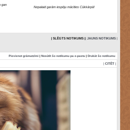
m gan
Nepalaid garām iespēju mācīties Cūkkārpā!
.
| SLĒGTS NOTIKUMS |
|
JAUNS NOTIKUMS
|
Pievienot grāmatzīmi
|
Nosūtīt šo notikumu pa e-pastu
|
Drukāt šo notikumu
|
CITĒT
|