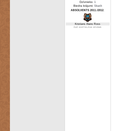
Dzīvnieks:
1
Biedra krājumi:
Skatīt
ABSOLVENTS 2011./2012.
Kristians Alans Ross
ČUČ KOPTELPAS DĪVĀNĀ