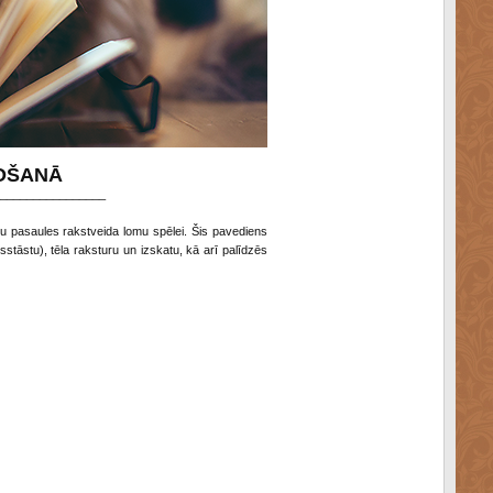
DOŠANĀ
________________
vju pasaules rakstveida lomu spēlei. Šis pavediens
sstāstu), tēla raksturu un izskatu, kā arī palīdzēs