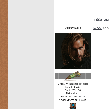
|
PŪČU PAS
KRISTIANS
Iesūtīts:
06.0
Grupa: V: Bijušais direktors
Raksti: 4 742
Sirpi: 263 100
Dzīvnieks:
1
Biedra krājumi:
Skatīt
ABSOLVENTS 2011./2012.