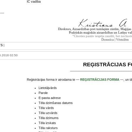
IC vadība
----
Direktors, Aizsardzības pret tumšajām zintīm, Maģijas t
Praktiskās maģiskās aizsardzības un Latīņu val
“Cīnoties pastāv iespēja zaudēt, bet necīnoti
Domnīca
|
Vēstulēm
TS
|
6.2018 02:50
REĢISTRĀCIJAS 
___________________________________
Reģistrācijas forma ir atrodama te —
REĢISTRĀCIJAS FORMA
—, un tā
Lietotājvārds
Parole
E-pasta adrese
Tēla dzimšanas datums
Tēla vārds
Tēla uzvārds
Tēla dzimums
Tēla izskats
Tēla raksturs