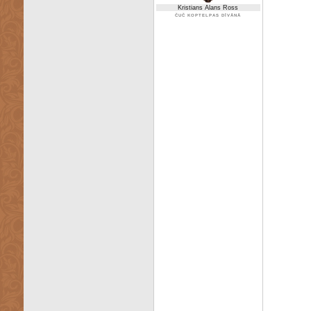
Kristians Alans Ross
ČUČ KOPTELPAS DĪVĀNĀ