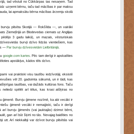
i Īrijā, tad vēstuli no Cūkkārpas tas nesaņem. Tad
n lūdz uzņemt bērnu, taču tad mācības ir par maksu
 nauda, lai apmaksātu bērna mācības ārzemju skolā
burvju pilsēta Skotijā — Rokšīlda —, un vairāki
mats Ziemeļīrijā un Blodevedas ciemats uz Anglijas
pēdējo 3 gadu laikā), un mazais, vēsturiskais
zīvesvietās burvji dzīvo līdzās vientiešiem, kas
jas —
Par burvju dzīvesvietām Lielbritānijā
.
tu
google.com kartes
. Pēc tam derīgi ir apskatīties
ztēloties apstākļus, kādos tēls dzīvo.
pami vai praktiski visu tautību iedzīvotāji, eksistē
u devušies vēl 20. gadsimta sākumā, un ir tādi, kas
 atšķirīgas tautības, vai dažāds kultūras fons. Taču
s neliedz spēlēt arī tēlus, kas krasi atšķiras no
iešu ģimenē. Burvju ģimene nozīmē, ka abi vecāki ir
tiešu ģimenē vecāki ir nemaģiski, taču ir derīgi
 arī burvju ģimenēs (vai jauktajās) dzimst bērni,
ulē, gan arī būt šķirti no tās. Nevajag baidīties no
 utt. Arī niekkalbji var dzīvot burvju pilsētās vai