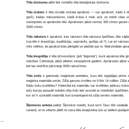
Tēla dzimuma
ailītē tiek norādīts tēla bioloģiskais dzimums.
Tēla izskats
ir tēla vizuālā izskata apraksts — var aprakstīt, kāds ir 
garš), kādas miesasbūves, kādā krāsā ir mati, acis un minēt citas viz
sastopoties ar aprakstīto tēlu. Aprakstam jābūt vismaz 300 zīmes garam (ti
3000 zīmes.
Tēla raksturs
ir apraksts, kas raksturo tēla rakstura īpašības, tēla vāj
(vai tēls ir draudzīgs, izpalīdzīgs, saprotošs, godīgs utt.?). Lai arī raks
mēs vēlētos, lai apraksti būtu pilnīgāki un plašāki par to. Maksimālais a
Tēla biogrāfija
ir tēla dzīvesstāsts (jeb “leģenda”), kurā apraksta tēla ģi
mācības Cūkkārpā, jābūt pilniem vienpadsmit gadiem. Aprakstam jābūt vi
bet tas nedrīkst pārsniegt 3000 rakstzīmes.
Tēla zizlis
ir galvenais maģiskais artefakts, kuru tēls iegādājas pirms 
maģiska materiāla serde. Zižļa garumu izvēlies no 9 līdz 14 collām. Zižļ
Kādu koku izvēlēties? Patiesībā kā materiālu var izvēlēties jebkuru koks
taču burvju pasaulē noteikti zižļu koki tiek asociēti ar noteiktām īpašībām
kur arī ir uzskaitīti materiāli, kuri izmantojami kā zižļa serdes materiāls.
Šķirmices anketa
palīdz Šķirmicei noteikt, kurā tornī Tavs tēls vislabāk i
varianti, un to vēlams pildīt no sava tēla skatpunkta (kā uz tādiem jautājum
----