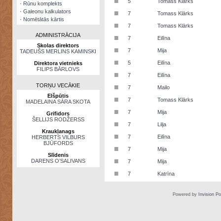
■
5
Tomass Klārks
·
Rūnu komplekts
·
Galeonu kalkulators
■
7
Tomass Klārks
·
Nomētātās kārtis
■
7
Tomass Klārks
ADMINISTRĀCIJA
■
7
Eilīna
Skolas direktors
■
7
Mija
TADEUŠS MERLINS KAMINSKI
■
5
Eilīna
Direktora vietnieks
FILIPS BĀRLOVS
■
7
Eilīna
TORŅU VECĀKIE
■
7
Mailo
Elšpūtis
■
7
Tomass Klārks
MADELAINA SĀRA SKOTA
■
7
Mija
Grifidors
ŠELLIJS RODŽERSS
■
7
Lilja
Kraukļanags
■
7
Eilīna
HERBERTS VILBURS
BJŪFORDS
■
7
Mija
Slīdenis
■
DARENS O’SALIVANS
7
Mija
■
7
Katrīna
Powered by
Invision P