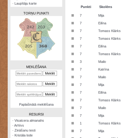
·
Laupītāju karte
Punkti
Skolēns
TORŅU PUNKTI
■
7
Mija
■
7
Eilīna
■
7
Tomass Klārks
■
7
Tomass Klārks
Zināšanu
■
7
Eilīna
testi
■
7
Tomass Klārks
Kristāla
■
3
Mailo
lode
MEKLĒŠANA
■
7
Katrīna
Rūnu
■
7
Mailo
komplekts
■
7
Mija
Galeonu
■
7
Eilīna
kalkulators
■
7
Tomass Klārks
Nomētātās
Paplašinātā meklēšana
■
kārtis
7
Mailo
RESURSI
■
7
Mija
·
Visatcera almanahs
■
1
Tomass Klārks
·
Arhīvs
■
·
Zināšanu testi
7
Mija
·
Kristāla lode