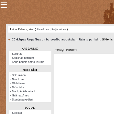
☰
×
Sarunu
pavediens
Laipni lūdzam, viesi (
Pieteikties
|
Reģistrēties
)
Manas
piezīmes
●
Cūkkārpas Raganības un burvestību arodskola
→
Rakstu punkti
→ Slīdenis
Grāmatzīmes
KAS JAUNS?
TORŅU PUNKTI
Šodienas
·
Sarunas
notikumi
·
Šodienas notikumi
·
Kopš pēdējā apmeklējuma
Laupītāju
karte
NODERĪGI
·
Sākumlapa
·
Noteikumi
Visatcera
·
Glabātava
almanahs
·
Dzīvnieks
·
Mani pēdējie raksti
Arhīvs
·
Grāmatzīmes
·
Stundu pavedieni
SOCIĀLI
·
Spēlētāji