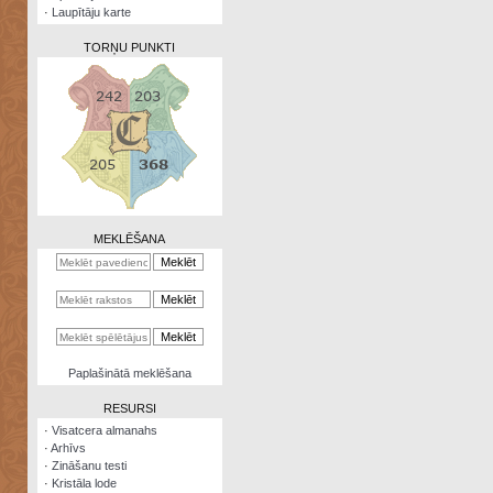
·
Laupītāju karte
TORŅU PUNKTI
Zināšanu
testi
Kristāla
lode
MEKLĒŠANA
Rūnu
komplekts
Galeonu
kalkulators
Nomētātās
Paplašinātā meklēšana
kārtis
RESURSI
·
Visatcera almanahs
·
Arhīvs
·
Zināšanu testi
·
Kristāla lode