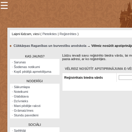
☰
×
Sarunu
pavediens
Laipni lūdzam, viesi (
Pieteikties
|
Reģistrēties
)
Manas
piezīmes
●
Cūkkārpas Raganības un burvestību arodskola
→ Vēlreiz nosūtīt apstiprināj
Grāmatzīmes
Lūdzu ievadi savu reģistrēto biedra vārdu, lai me
KAS JAUNS?
pasta adresi, ar ko reģistrējies.
Šodienas
·
Sarunas
notikumi
·
Šodienas notikumi
VĒLREIZ NOSŪTĪT APSTIPRINĀJUMA E-VĒ
·
Kopš pēdējā apmeklējuma
Laupītāju
Reģistrētais biedra vārds
karte
NODERĪGI
·
Sākumlapa
·
Noteikumi
Visatcera
·
Glabātava
almanahs
·
Dzīvnieks
·
Mani pēdējie raksti
Arhīvs
·
Grāmatzīmes
·
Stundu pavedieni
SOCIĀLI
·
Spēlētāji