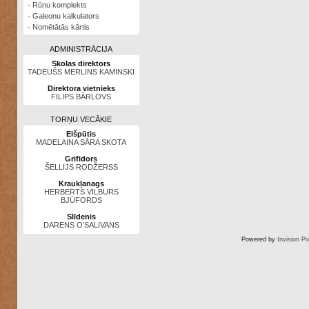
·
Rūnu komplekts
·
Galeonu kalkulators
·
Nomētātās kārtis
ADMINISTRĀCIJA
Skolas direktors
TADEUŠS MERLINS KAMINSKI
Direktora vietnieks
FILIPS BĀRLOVS
TORŅU VECĀKIE
Elšpūtis
MADELAINA SĀRA SKOTA
Grifidors
ŠELLIJS RODŽERSS
Kraukļanags
HERBERTS VILBURS
BJŪFORDS
Slīdenis
DARENS O’SALIVANS
Powered by
Invision P