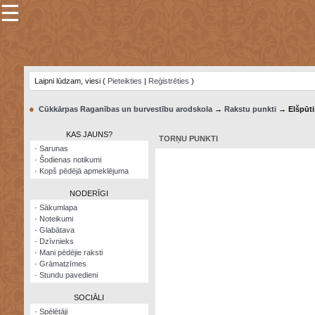
☰
×
Sarunu
pavediens
Laipni lūdzam, viesi (
Pieteikties
|
Reģistrēties
)
Manas
piezīmes
●
Cūkkārpas Raganības un burvestību arodskola
→
Rakstu punkti
→ Elšpūti
Grāmatzīmes
KAS JAUNS?
TORŅU PUNKTI
Šodienas
·
Sarunas
notikumi
·
Šodienas notikumi
·
Kopš pēdējā apmeklējuma
Laupītāju
karte
NODERĪGI
·
Sākumlapa
·
Noteikumi
Visatcera
·
Glabātava
almanahs
·
Dzīvnieks
·
Mani pēdējie raksti
Arhīvs
·
Grāmatzīmes
·
Stundu pavedieni
SOCIĀLI
·
Spēlētāji