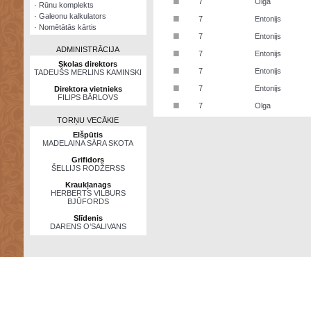
■
7
Olga
·
Rūnu komplekts
·
Galeonu kalkulators
■
7
Entonijs
·
Nomētātās kārtis
■
7
Entonijs
ADMINISTRĀCIJA
■
7
Entonijs
Skolas direktors
■
7
Entonijs
TADEUŠS MERLINS KAMINSKI
■
7
Entonijs
Direktora vietnieks
FILIPS BĀRLOVS
■
7
Olga
TORŅU VECĀKIE
Elšpūtis
MADELAINA SĀRA SKOTA
Grifidors
ŠELLIJS RODŽERSS
Kraukļanags
HERBERTS VILBURS
BJŪFORDS
Slīdenis
DARENS O’SALIVANS