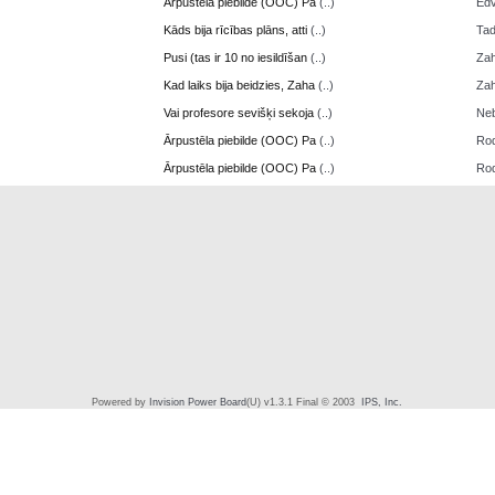
Ārpustēla piebilde (OOC) Pa
(..)
Edv
Kāds bija rīcības plāns, atti
(..)
Ta
Pusi (tas ir 10 no iesildīšan
(..)
Zah
Kad laiks bija beidzies, Zaha
(..)
Zah
Vai profesore sevišķi sekoja
(..)
Neb
Ārpustēla piebilde (OOC) Pa
(..)
Ro
Ārpustēla piebilde (OOC) Pa
(..)
Ro
Powered by
Invision Power Board
(U) v1.3.1 Final © 2003
IPS, Inc.