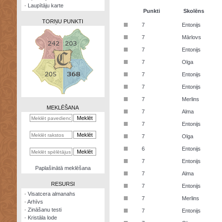
·
Laupītāju karte
Punkti
Skolēns
TORŅU PUNKTI
■
7
Entonijs
■
7
Mārlovs
■
7
Entonijs
■
7
Olga
Zināšanu
■
7
Entonijs
testi
■
7
Entonijs
Kristāla
■
7
Merlins
lode
MEKLĒŠANA
■
7
Alma
Rūnu
■
7
Entonijs
komplekts
■
7
Olga
Galeonu
■
6
Entonijs
kalkulators
■
7
Entonijs
Nomētātās
Paplašinātā meklēšana
■
kārtis
7
Alma
RESURSI
■
7
Entonijs
·
Visatcera almanahs
■
7
Merlins
·
Arhīvs
■
·
Zināšanu testi
7
Entonijs
·
Kristāla lode