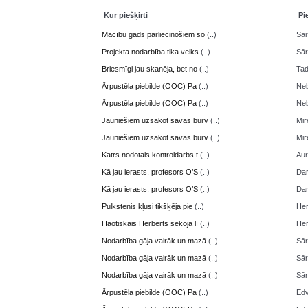
Kur piešķirti
Pi
Mācību gads pārliecinošiem so
(..)
Sā
Projekta nodarbība tika veiks
(..)
Sā
Briesmīgi jau skanēja, bet no
(..)
Ta
Ārpustēla piebilde (OOC) Pa
(..)
Neb
Ārpustēla piebilde (OOC) Pa
(..)
Neb
Jauniešiem uzsākot savas burv
(..)
Mir
Jauniešiem uzsākot savas burv
(..)
Mir
Katrs nodotais kontroldarbs t
(..)
Aur
Kā jau ierasts, profesors O’S
(..)
Da
Kā jau ierasts, profesors O’S
(..)
Da
Pulkstenis kļusi tikšķēja pie
(..)
Her
Haotiskais Herberts sekoja lī
(..)
Her
Nodarbība gāja vairāk un mazā
(..)
Sā
Nodarbība gāja vairāk un mazā
(..)
Sā
Nodarbība gāja vairāk un mazā
(..)
Sā
Ārpustēla piebilde (OOC) Pa
(..)
Edv