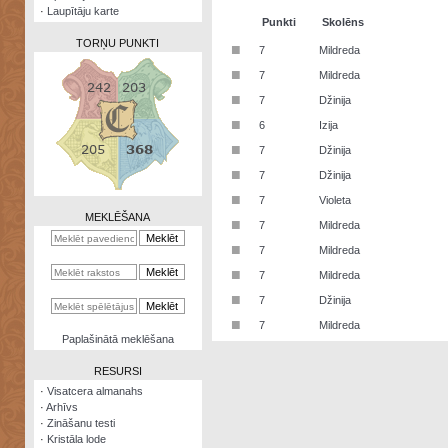
·
Laupītāju karte
Punkti
Skolēns
TORŅU PUNKTI
■
7
Mildreda
■
7
Mildreda
■
7
Džinija
■
6
Izija
Zināšanu
■
7
Džinija
testi
■
7
Džinija
Kristāla
■
7
Violeta
lode
MEKLĒŠANA
■
7
Mildreda
Rūnu
■
7
Mildreda
komplekts
■
7
Mildreda
Galeonu
■
7
Džinija
kalkulators
■
7
Mildreda
Nomētātās
Paplašinātā meklēšana
kārtis
RESURSI
·
Visatcera almanahs
·
Arhīvs
·
Zināšanu testi
·
Kristāla lode