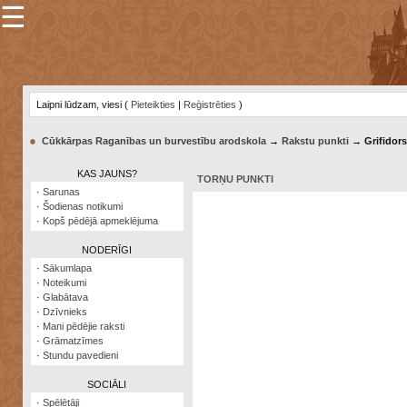
☰
×
Sarunu
pavediens
Laipni lūdzam, viesi (
Pieteikties
|
Reģistrēties
)
Manas
piezīmes
●
Cūkkārpas Raganības un burvestību arodskola
→
Rakstu punkti
→ Grifidors
Grāmatzīmes
KAS JAUNS?
TORŅU PUNKTI
Šodienas
·
Sarunas
notikumi
·
Šodienas notikumi
·
Kopš pēdējā apmeklējuma
Laupītāju
karte
NODERĪGI
·
Sākumlapa
·
Noteikumi
Visatcera
·
Glabātava
almanahs
·
Dzīvnieks
·
Mani pēdējie raksti
Arhīvs
·
Grāmatzīmes
·
Stundu pavedieni
SOCIĀLI
·
Spēlētāji