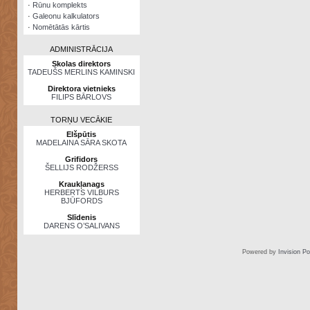
·
Rūnu komplekts
·
Galeonu kalkulators
·
Nomētātās kārtis
ADMINISTRĀCIJA
Skolas direktors
TADEUŠS MERLINS KAMINSKI
Direktora vietnieks
FILIPS BĀRLOVS
TORŅU VECĀKIE
Elšpūtis
MADELAINA SĀRA SKOTA
Grifidors
ŠELLIJS RODŽERSS
Kraukļanags
HERBERTS VILBURS
BJŪFORDS
Slīdenis
DARENS O’SALIVANS
Powered by
Invision P