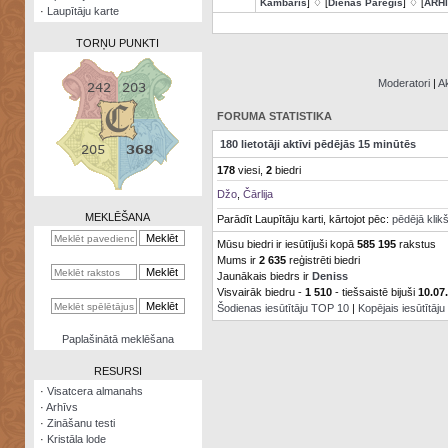
Kambaris
] ♢ [
Dienas Pareģis
] ♢ [
ARH
·
Laupītāju karte
TORŅU PUNKTI
Moderatori
|
Ak
FORUMA STATISTIKA
Zināšanu
180 lietotāji aktīvi pēdējās 15 minūtēs
testi
178
viesi,
2
biedri
Kristāla
Džo
,
Čārlija
lode
MEKLĒŠANA
Parādīt Laupītāju karti, kārtojot pēc:
pēdējā klik
Rūnu
Mūsu biedri ir iesūtījuši kopā
585 195
rakstus
komplekts
Mums ir
2 635
reģistrēti biedri
Jaunākais biedrs ir
Deniss
Galeonu
Visvairāk biedru -
1 510
- tiešsaistē bijuši
10.07
kalkulators
Šodienas iesūtītāju TOP 10
|
Kopējais iesūtītāj
Nomētātās
Paplašinātā meklēšana
kārtis
RESURSI
·
Visatcera almanahs
·
Arhīvs
·
Zināšanu testi
·
Kristāla lode