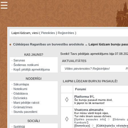
☰
×
Sarunu
pavediens
Laipni lūdzam, viesi (
Pieteikties
|
Reģistrēties
)
Manas
piezīmes
●
Cūkkārpas Raganības un burvestību arodskola
→ Laipni lūdzam burvju pasa
Grāmatzīmes
Sveiki! Tavs pēdējais apmeklējums bija 07.08.20
KAS JAUNS?
Šodienas
·
Sarunas
AKTUALITĀTES
notikumi
·
Šodienas notikumi
Vēlies pievienoties? Reģistrējies!
P
·
Kopš pēdējā apmeklējuma
Laupītāju
karte
NODERĪGI
LAIPNI LŪDZAM BURVJU PASAULĒ!
·
Sākumlapa
·
Noteikumi
Forumi
Visatcera
·
Glabātava
almanahs
Platforma 9¾
◊
·
Dzīvnieks
Še burvju pasauli mums dod,
·
Mani pēdējie raksti
Ir jāprot to tik iemantot!
Arhīvs
·
Grāmatzīmes
Visatcera almanahs
·
Stundu pavedieni
Kur mūsu vārdi kopā vijas,
Tur mēs tinam savas dzīves.
◊
[
Spēles pasaules info
] ♢ [
Grāmatu p
SOCIĀLI
Kambaris”
]
[
Domnīcas
] ♢ [
Cūkkārpiešu vēstule
·
Spēlētāji