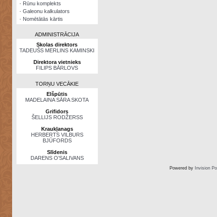
·
Rūnu komplekts
·
Galeonu kalkulators
·
Nomētātās kārtis
ADMINISTRĀCIJA
Skolas direktors
TADEUŠS MERLINS KAMINSKI
Direktora vietnieks
FILIPS BĀRLOVS
TORŅU VECĀKIE
Elšpūtis
MADELAINA SĀRA SKOTA
Grifidors
ŠELLIJS RODŽERSS
Kraukļanags
HERBERTS VILBURS
BJŪFORDS
Slīdenis
DARENS O’SALIVANS
Powered by
Invision P