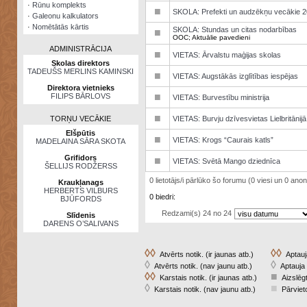
·
Rūnu komplekts
■
SKOLA: Prefekti un audzēkņu vecākie 2
·
Galeonu kalkulators
·
Nomētātās kārtis
SKOLA: Stundas un citas nodarbības
■
OOC; Aktuālie pavedieni
ADMINISTRĀCIJA
■
VIETAS: Ārvalstu maģijas skolas
Skolas direktors
TADEUŠS MERLINS KAMINSKI
■
VIETAS: Augstākās izglītības iespējas
Direktora vietnieks
■
FILIPS BĀRLOVS
VIETAS: Burvestību ministrija
■
TORŅU VECĀKIE
VIETAS: Burvju dzīvesvietas Lielbritānijā
Elšpūtis
■
VIETAS: Krogs “Caurais katls”
MADELAINA SĀRA SKOTA
Grifidors
■
VIETAS: Svētā Mango dziednīca
ŠELLIJS RODŽERSS
0 lietotājs/i pārlūko šo forumu (0 viesi un 0 anonī
Kraukļanags
HERBERTS VILBURS
0 biedri:
BJŪFORDS
Redzami(s) 24 no 24
Slīdenis
DARENS O’SALIVANS
◊◊
◊◊
Atvērts notik. (ir jaunas atb.)
Aptauja
◊
◊
Atvērts notik. (nav jaunu atb.)
Aptauja 
◊◊
■
Karstais notik. (ir jaunas atb.)
Aizslēgt
◊
■
Karstais notik. (nav jaunu atb.)
Pārvieto