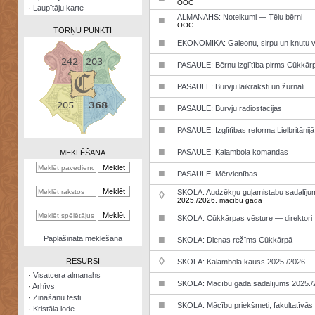
OOC
·
Laupītāju karte
ALMANAHS: Noteikumi — Tēlu bērni
■
OOC
TORŅU PUNKTI
■
EKONOMIKA: Galeonu, sirpu un knutu v
■
PASAULE: Bērnu izglītība pirms Cūkkār
■
PASAULE: Burvju laikraksti un žurnāli
Zināšanu
■
PASAULE: Burvju radiostacijas
testi
■
PASAULE: Izglītības reforma Lielbritānijā
Kristāla
lode
■
PASAULE: Kalambola komandas
MEKLĒŠANA
Rūnu
■
PASAULE: Mērvienības
komplekts
SKOLA: Audzēkņu guļamistabu sadalīju
◊
2025./2026. mācību gadā
Galeonu
kalkulators
■
SKOLA: Cūkkārpas vēsture — direktori
Nomētātās
■
Paplašinātā meklēšana
SKOLA: Dienas režīms Cūkkārpā
kārtis
◊
RESURSI
SKOLA: Kalambola kauss 2025./2026.
·
Visatcera almanahs
■
SKOLA: Mācību gada sadalījums 2025./
·
Arhīvs
·
Zināšanu testi
■
SKOLA: Mācību priekšmeti, fakultatīvās
·
Kristāla lode