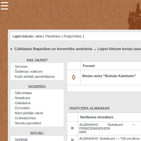
☰
×
Sarunu
pavediens
Laipni lūdzam, viesi (
Pieteikties
|
Reģistrēties
)
Manas
piezīmes
●
Cūkkārpas Raganības un burvestību arodskola
→
Laipni lūdzam burvju pasa
Grāmatzīmes
KAS JAUNS?
Šodienas
Forumi
·
Sarunas
notikumi
·
Šodienas notikumi
◊
Skolas avīze “Bubuļu Kambaris”
·
Kopš pēdējā apmeklējuma
Laupītāju
karte
NODERĪGI
·
Sākumlapa
·
Noteikumi
Visatcera
·
Glabātava
almanahs
·
Dzīvnieks
VISATCERA ALMANAHS
·
Mani pēdējie raksti
Arhīvs
Notikuma virsraksts
·
Grāmatzīmes
·
Stundu pavedieni
ALMANAHS: Noteikumi — 
■
PIRMZIEMNIEKIEM
OOC
SOCIĀLI
ALMANAHS: Noteikumi — Tēli vecākos 
■
·
Spēlētāji