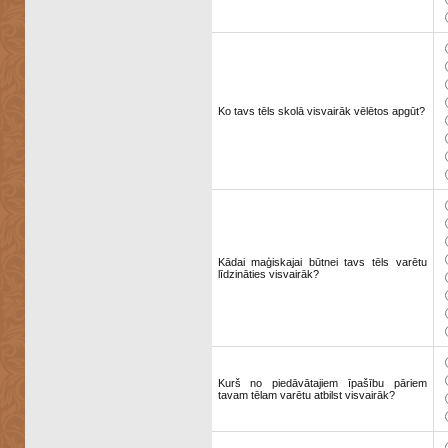
Ko tavs tēls skolā visvairāk vēlētos apgūt?
Kādai maģiskajai būtnei tavs tēls varētu
līdzināties visvairāk?
Kurš no piedāvātajiem īpašību pāriem
tavam tēlam varētu atbilst visvairāk?