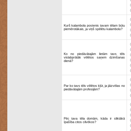
Kurš kalambola postenis tavam tēlam būtu
piemērotākais, ja viņš spēlētu kalambolu?
Ko no piedāvātajām lietām tavs tēls
vislabprātāk vēlētos saņem dzimšanas
dienā?
Par ko tavs tēls vēlētos kļūt, ja jāizvēlas no
piedāvātajām profesijām?
Pēc tava tēla domām, kāda ir sliktākā
īpašība citos cilvēkos?