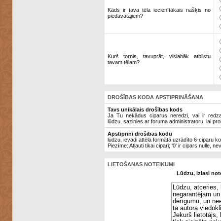
Kāds ir tava tēla iecienītākais našķis no
piedāvātajiem?
Kurš tornis, tavuprāt, vislabāk atbilstu
tavam tēlam?
DROŠĪBAS KODA APSTIPRINĀŠANA
Tavs unikālais drošības kods
Ja Tu nekādus ciparus neredzi, vai ir redzami
lūdzu, sazinies ar foruma administratoru, lai pro
Apstiprini drošības kodu
lūdzu, ievadi attēla formātā uzrādīto 6-ciparu k
Piezīme: Atļauti tikai cipari; '0' ir cipars nulle, ne
LIETOŠANAS NOTEIKUMI
Lūdzu, izlasi not