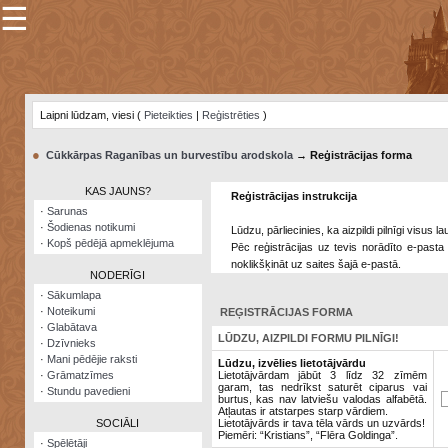
☰
×
Sarunu
pavediens
Laipni lūdzam, viesi (
Pieteikties
|
Reģistrēties
)
Manas
piezīmes
●
Cūkkārpas Raganības un burvestību arodskola
→ Reģistrācijas forma
Grāmatzīmes
KAS JAUNS?
Reģistrācijas instrukcija
Šodienas
·
Sarunas
notikumi
·
Šodienas notikumi
Lūdzu, pārliecinies, ka aizpildi pilnīgi visus 
·
Kopš pēdējā apmeklējuma
Pēc reģistrācijas uz tevis norādīto e-pasta 
Laupītāju
noklikšķināt uz saites šajā e-pastā.
karte
NODERĪGI
·
Sākumlapa
·
Noteikumi
REĢISTRĀCIJAS FORMA
Visatcera
·
Glabātava
almanahs
LŪDZU, AIZPILDI FORMU PILNĪGI!
·
Dzīvnieks
·
Mani pēdējie raksti
Arhīvs
Lūdzu, izvēlies lietotājvārdu
·
Grāmatzīmes
Lietotājvārdam jābūt 3 līdz 32 zīmēm
garam, tas nedrīkst saturēt ciparus vai
·
Stundu pavedieni
burtus, kas nav latviešu valodas alfabētā.
Atļautas ir atstarpes starp vārdiem.
SOCIĀLI
Lietotājvārds ir tava tēla vārds un uzvārds!
Piemēri: “Kristians”, “Flēra Goldinga”.
·
Spēlētāji