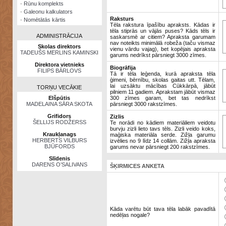
·
Rūnu komplekts
·
Galeonu kalkulators
Raksturs
·
Nomētātās kārtis
Tēla rakstura īpašību apraksts. Kādas ir
tēla stiprās un vājās puses? Kāds tēls ir
ADMINISTRĀCIJA
saskarsmē ar citiem? Apraksta garumam
nav noteikts minimālā robeža (taču vismaz
Skolas direktors
vienu vārdu vajag), bet kopējais apraksta
TADEUŠS MERLINS KAMINSKI
garums nedrīkst pārsniegt 3000 zīmes.
Direktora vietnieks
Biogrāfija
FILIPS BĀRLOVS
Tā ir tēla leģenda, kurā apraksta tēla
ģimeni, bērnību, skolas gaitas utt. Tēlam,
lai uzsāktu mācības Cūkkārpā, jābūt
TORŅU VECĀKIE
pilniem 11 gadiem. Aprakstam jābūt vismaz
Elšpūtis
300 zīmes garam, bet tas nedrīkst
MADELAINA SĀRA SKOTA
pārsniegt 3000 rakstzīmes.
Grifidors
Zizlis
ŠELLIJS RODŽERSS
Te norādi no kādiem materiāliem veidotu
burvju zizli lieto tavs tēls. Zizli veido koks,
Kraukļanags
maģiska materiāla serde. Zižļa garumu
HERBERTS VILBURS
izvēlies no 9 līdz 14 collām. Zižļa apraksta
BJŪFORDS
garums nevar pārsniegt 200 rakstzīmes.
Slīdenis
DARENS O’SALIVANS
ŠĶIRMICES ANKETA
Kāda varētu būt tava tēla labāk pavadītā
nedēļas nogale?