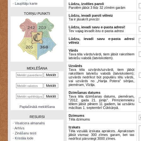
·
Laupītāju karte
Lūdzu, izvēlies paroli
Parolēm jābūt 3 līdz 32 zīmēm garām
TORŅU PUNKTI
Lūdzu, ievadi paroli vēlreiz
Tai ir jāsakrīt
precīzi
Lūdzu, ievadi savu e-pasta adresi!
Tev vajag ievadīt
īstu
e-pasta adresi
Lūdzu, ievadi savu e-pasta adresi
vēlreiz
Zināšanu
testi
Vārds
Tava tēla vārds/vārdi, tiem jābūt rakstītiem
latviešu valodā (latviskotiem).
Kristāla
lode
Uzvārds
MEKLĒŠANA
Tava tēla uzvārds/uzvārdi, tiem jābūt
rakstītiem latviešu valodā (latviskotiem);
Rūnu
uzvārds nedrīkst būt populāru tēlu vārds,
komplekts
vai uzvārds no „Harija Potera” sērijas,
piemēram, Vīzlija.
Galeonu
Dzimšanas datums
kalkulators
Tava tēla dzimšanas datums, piemēram,
“2012. gada 21. jūnijs”. Pirmziemnieku
tēliem jābūt pilniem 11 gadiem, lai uzsāktu
Nomētātās
Paplašinātā meklēšana
mācības 1. septembrī Cūkkārpā.
kārtis
Dzimums
RESURSI
Tēla dzimums
·
Visatcera almanahs
Izskats
·
Arhīvs
Tēla vizuālā izskata apraksts. Aprakstam
·
Zināšanu testi
jābūt vismaz 300 zīmes garam, bet tas
·
Kristāla lode
nedrīkst pārsniegt 3000 zīmes.