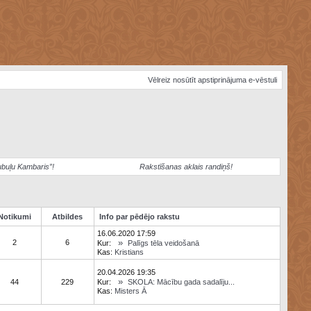
Vēlreiz nosūtīt apstiprinājuma e-vēstuli
ubuļu Kambaris”!
Rakstīšanas aklais randiņš!
Notikumi
Atbildes
Info par pēdējo rakstu
16.06.2020 17:59
»
2
6
Kur:
Palīgs tēla veidošanā
Kas:
Kristians
20.04.2026 19:35
»
44
229
Kur:
SKOLA: Mācību gada sadalīju...
Kas:
Misters Ā