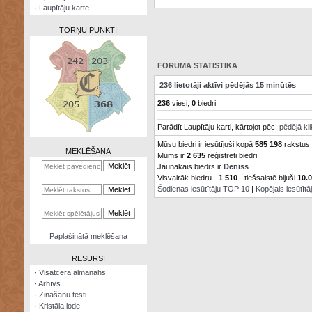
·
Laupītāju karte
TORŅU PUNKTI
FORUMA STATISTIKA
236 lietotāji aktīvi pēdējās 15 minūtēs
Zināšanu
236
viesi,
0
biedri
testi
Parādīt Laupītāju karti, kārtojot pēc:
pēdējā kl
Kristāla
lode
Mūsu biedri ir iesūtījuši kopā
585 198
rakstus
MEKLĒŠANA
Mums ir
2 635
reģistrēti biedri
Jaunākais biedrs ir
Deniss
Rūnu
komplekts
Visvairāk biedru -
1 510
- tiešsaistē bijuši
10.
Šodienas iesūtītāju TOP 10
|
Kopējais iesūtīt
Galeonu
kalkulators
Nomētātās
Paplašinātā meklēšana
kārtis
RESURSI
·
Visatcera almanahs
·
Arhīvs
·
Zināšanu testi
·
Kristāla lode