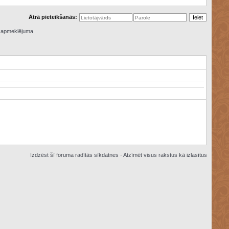
Ātrā pieteikšanās:
ā apmeklējuma
Izdzēst šī foruma radītās sīkdatnes
·
Atzīmēt visus rakstus kā izlasītus