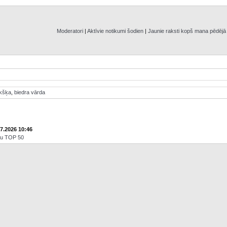
Moderatori
|
Aktīvie notikumi šodien
|
Jaunie raksti kopš mana pēdēj
ikšķa
,
biedra vārda
07.2026 10:46
āju TOP 50