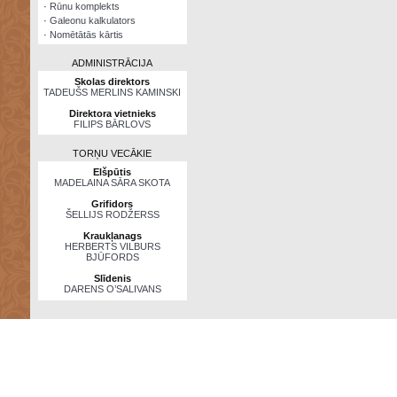
·
Rūnu komplekts
·
Galeonu kalkulators
·
Nomētātās kārtis
ADMINISTRĀCIJA
Skolas direktors
TADEUŠS MERLINS KAMINSKI
Direktora vietnieks
FILIPS BĀRLOVS
TORŅU VECĀKIE
Elšpūtis
MADELAINA SĀRA SKOTA
Grifidors
ŠELLIJS RODŽERSS
Kraukļanags
HERBERTS VILBURS
BJŪFORDS
Slīdenis
DARENS O’SALIVANS