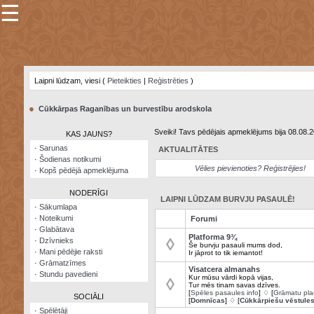
☰
×
Sarunu
pavediens
Laipni lūdzam, viesi (
Pieteikties
|
Reģistrēties
)
Manas
piezīmes
●
Cūkkārpas Raganības un burvestību arodskola
Grāmatzīmes
Sveiki! Tavs pēdējais apmeklējums bija 08.08.
KAS JAUNS?
Šodienas
·
Sarunas
AKTUALITĀTES
notikumi
·
Šodienas notikumi
Vēlies pievienoties? Reģistrējies!
·
Kopš pēdējā apmeklējuma
Laupītāju
karte
NODERĪGI
LAIPNI LŪDZAM BURVJU PASAULĒ!
·
Sākumlapa
·
Noteikumi
Forumi
Visatcera
·
Glabātava
almanahs
Platforma 9¾
◊
·
Dzīvnieks
Še burvju pasauli mums dod,
·
Mani pēdējie raksti
Ir jāprot to tik iemantot!
Arhīvs
·
Grāmatzīmes
Visatcera almanahs
·
Stundu pavedieni
Kur mūsu vārdi kopā vijas,
◊
Tur mēs tinam savas dzīves.
[
Spēles pasaules info
] ♢ [
Grāmatu pla
SOCIĀLI
[
Domnīcas
] ♢ [
Cūkkārpiešu vēstule
·
Spēlētāji