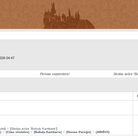
2026 04:47
Pirmais septembris!
Skolas avīze “B
ukti
] ♢ [
Skolas avīze “Bubuļu Kambaris”
]
s
] ♢ [
Citas vēstules
] ♢ [
Bubuļu Kambaris
] ♢ [
Dienas Pareģis
] ♢ [
ARHĪVS
]