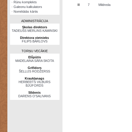
·
Rūnu komplekts
■
7
Mildreda
·
Galeonu kalkulators
·
Nomētātās kārtis
ADMINISTRĀCIJA
Skolas direktors
TADEUŠS MERLINS KAMINSKI
Direktora vietnieks
FILIPS BĀRLOVS
TORŅU VECĀKIE
Elšpūtis
MADELAINA SĀRA SKOTA
Grifidors
ŠELLIJS RODŽERSS
Kraukļanags
HERBERTS VILBURS
BJŪFORDS
Slīdenis
DARENS O’SALIVANS