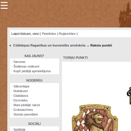
☰
×
Sarunu
pavediens
Laipni lūdzam, viesi (
Pieteikties
|
Reģistrēties
)
Manas
piezīmes
●
Cūkkārpas Raganības un burvestību arodskola
→ Rakstu punkti
Grāmatzīmes
KAS JAUNS?
TORŅU PUNKTI
Šodienas
·
Sarunas
notikumi
·
Šodienas notikumi
·
Kopš pēdējā apmeklējuma
Laupītāju
karte
NODERĪGI
·
Sākumlapa
·
Noteikumi
Visatcera
·
Glabātava
almanahs
·
Dzīvnieks
·
Mani pēdējie raksti
Arhīvs
·
Grāmatzīmes
·
Stundu pavedieni
SOCIĀLI
·
Spēlētāji