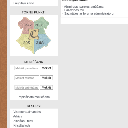
·
Laupītāju karte
·
Aizmirstas paroles atgūšana
·
Palīdzības faili
TORŅU PUNKTI
·
Sazināties ar foruma administratoru
Zināšanu
testi
Kristāla
lode
MEKLĒŠANA
Rūnu
komplekts
Galeonu
kalkulators
Nomētātās
Paplašinātā meklēšana
kārtis
RESURSI
·
Visatcera almanahs
·
Arhīvs
·
Zināšanu testi
·
Kristāla lode