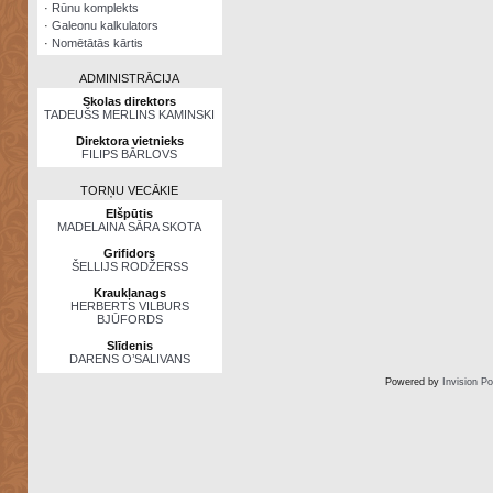
·
Rūnu komplekts
·
Galeonu kalkulators
·
Nomētātās kārtis
ADMINISTRĀCIJA
Skolas direktors
TADEUŠS MERLINS KAMINSKI
Direktora vietnieks
FILIPS BĀRLOVS
TORŅU VECĀKIE
Elšpūtis
MADELAINA SĀRA SKOTA
Grifidors
ŠELLIJS RODŽERSS
Kraukļanags
HERBERTS VILBURS
BJŪFORDS
Slīdenis
DARENS O’SALIVANS
Powered by
Invision P