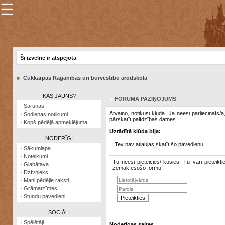
☰
×
Sarunu
pavediens
Šī izvēlne ir atspējota
Manas
piezīmes
●
Cūkkārpas Raganības un burvestību arodskola
Grāmatzīmes
KAS JAUNS?
FORUMA PAZIŅOJUMS
Šodienas
·
Sarunas
notikumi
Atvaino, notikusi kļūda. Ja neesi pārliecināts/
·
Šodienas notikumi
pārskatīt palīdzības datnes.
·
Kopš pēdējā apmeklējuma
Laupītāju
Uzrādītā kļūda bija:
karte
NODERĪGI
Tev nav atļaujas skatīt šo pavedienu
·
Sākumlapa
·
Noteikumi
Visatcera
Tu neesi pieteicies/-kusies. Tu vari pieteikti
·
Glabātava
almanahs
zemāk esošo formu:
·
Dzīvnieks
·
Mani pēdējie raksti
Arhīvs
·
Grāmatzīmes
·
Stundu pavedieni
SOCIĀLI
·
Spēlētāji
Noderīgas saites