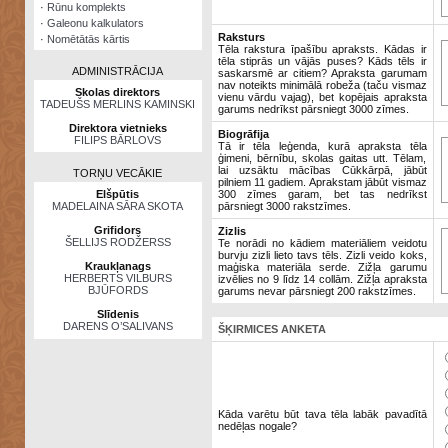
·
Rūnu komplekts
·
Galeonu kalkulators
Raksturs
·
Nomētātās kārtis
Tēla rakstura īpašību apraksts. Kādas ir
tēla stiprās un vājās puses? Kāds tēls ir
ADMINISTRĀCIJA
saskarsmē ar citiem? Apraksta garumam
nav noteikts minimālā robeža (taču vismaz
Skolas direktors
vienu vārdu vajag), bet kopējais apraksta
TADEUŠS MERLINS KAMINSKI
garums nedrīkst pārsniegt 3000 zīmes.
Direktora vietnieks
Biogrāfija
FILIPS BĀRLOVS
Tā ir tēla leģenda, kurā apraksta tēla
ģimeni, bērnību, skolas gaitas utt. Tēlam,
lai uzsāktu mācības Cūkkārpā, jābūt
TORŅU VECĀKIE
pilniem 11 gadiem. Aprakstam jābūt vismaz
Elšpūtis
300 zīmes garam, bet tas nedrīkst
MADELAINA SĀRA SKOTA
pārsniegt 3000 rakstzīmes.
Grifidors
Zizlis
ŠELLIJS RODŽERSS
Te norādi no kādiem materiāliem veidotu
burvju zizli lieto tavs tēls. Zizli veido koks,
Kraukļanags
maģiska materiāla serde. Zižļa garumu
HERBERTS VILBURS
izvēlies no 9 līdz 14 collām. Zižļa apraksta
BJŪFORDS
garums nevar pārsniegt 200 rakstzīmes.
Slīdenis
DARENS O’SALIVANS
ŠĶIRMICES ANKETA
Kāda varētu būt tava tēla labāk pavadītā
nedēļas nogale?