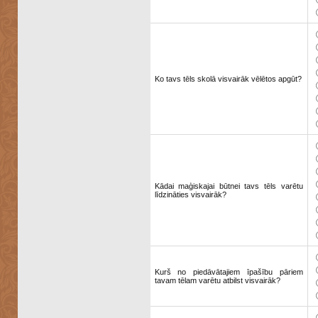
Ko tavs tēls skolā visvairāk vēlētos apgūt?
Kādai maģiskajai būtnei tavs tēls varētu
līdzināties visvairāk?
Kurš no piedāvātajiem īpašību pāriem
tavam tēlam varētu atbilst visvairāk?