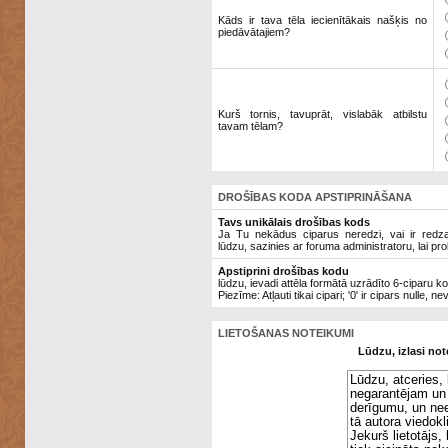
Kāds ir tava tēla iecienītākais našķis no
piedāvātajiem?
Kurš tornis, tavuprāt, vislabāk atbilstu
tavam tēlam?
DROŠĪBAS KODA APSTIPRINĀŠANA
Tavs unikālais drošības kods
Ja Tu nekādus ciparus neredzi, vai ir redzami
lūdzu, sazinies ar foruma administratoru, lai pro
Apstiprini drošības kodu
lūdzu, ievadi attēla formātā uzrādīto 6-ciparu k
Piezīme: Atļauti tikai cipari; '0' ir cipars nulle, ne
LIETOŠANAS NOTEIKUMI
Lūdzu, izlasi not