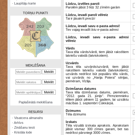
·
Laupītāju karte
Lūdzu, izvēlies paroli
Parolēm jābūt 3 līdz 32 zīmēm garām
TORŅU PUNKTI
Lūdzu, ievadi paroli vēlreiz
Tai ir jāsakrīt
precīzi
Lūdzu, ievadi savu e-pasta adresi!
Tev vajag ievadīt
īstu
e-pasta adresi
Lūdzu, ievadi savu e-pasta adresi
vēlreiz
Zināšanu
testi
Vārds
Tava tēla vārds/vārdi, tiem jābūt rakstītiem
latviešu valodā (latviskotiem).
Kristāla
lode
Uzvārds
MEKLĒŠANA
Tava tēla uzvārds/uzvārdi, tiem jābūt
rakstītiem latviešu valodā (latviskotiem);
Rūnu
uzvārds nedrīkst būt populāru tēlu vārds,
komplekts
vai uzvārds no „Harija Potera” sērijas,
piemēram, Vīzlija.
Galeonu
Dzimšanas datums
kalkulators
Tava tēla dzimšanas datums, piemēram,
“2012. gada 21. jūnijs”. Pirmziemnieku
tēliem jābūt pilniem 11 gadiem, lai uzsāktu
Nomētātās
Paplašinātā meklēšana
mācības 1. septembrī Cūkkārpā.
kārtis
Dzimums
RESURSI
Tēla dzimums
·
Visatcera almanahs
Izskats
·
Arhīvs
Tēla vizuālā izskata apraksts. Aprakstam
·
Zināšanu testi
jābūt vismaz 300 zīmes garam, bet tas
·
Kristāla lode
nedrīkst pārsniegt 3000 zīmes.