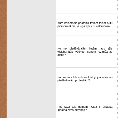
Kurš kalambola postenis tavam tēlam būtu
piemērotākais, ja viņš spēlētu kalambolu?
Ko no piedāvātajām lietām tavs tēls
vislabprātāk vēlētos saņem dzimšanas
dienā?
Par ko tavs tēls vēlētos kļūt, ja jāizvēlas no
piedāvātajām profesijām?
Pēc tava tēla domām, kāda ir sliktākā
īpašība citos cilvēkos?