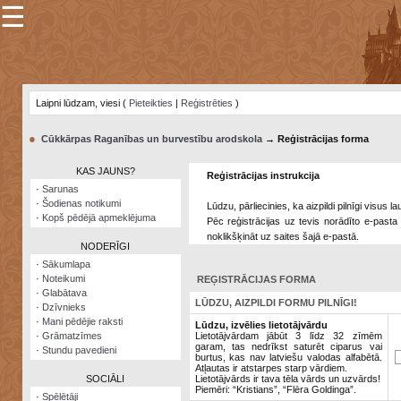
☰
×
Sarunu
pavediens
Laipni lūdzam, viesi (
Pieteikties
|
Reģistrēties
)
Manas
piezīmes
●
Cūkkārpas Raganības un burvestību arodskola
→ Reģistrācijas forma
Grāmatzīmes
KAS JAUNS?
Reģistrācijas instrukcija
Šodienas
·
Sarunas
notikumi
·
Šodienas notikumi
Lūdzu, pārliecinies, ka aizpildi pilnīgi visus 
·
Kopš pēdējā apmeklējuma
Pēc reģistrācijas uz tevis norādīto e-pasta 
Laupītāju
noklikšķināt uz saites šajā e-pastā.
karte
NODERĪGI
·
Sākumlapa
·
Noteikumi
REĢISTRĀCIJAS FORMA
Visatcera
·
Glabātava
almanahs
LŪDZU, AIZPILDI FORMU PILNĪGI!
·
Dzīvnieks
·
Mani pēdējie raksti
Arhīvs
Lūdzu, izvēlies lietotājvārdu
·
Grāmatzīmes
Lietotājvārdam jābūt 3 līdz 32 zīmēm
garam, tas nedrīkst saturēt ciparus vai
·
Stundu pavedieni
burtus, kas nav latviešu valodas alfabētā.
Atļautas ir atstarpes starp vārdiem.
SOCIĀLI
Lietotājvārds ir tava tēla vārds un uzvārds!
Piemēri: “Kristians”, “Flēra Goldinga”.
·
Spēlētāji