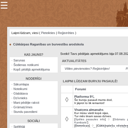
☰
×
Sarunu
pavediens
Laipni lūdzam, viesi (
Pieteikties
|
Reģistrēties
)
Manas
piezīmes
●
Cūkkārpas Raganības un burvestību arodskola
Grāmatzīmes
Sveiki! Tavs pēdējais apmeklējums bija 07.08.20
KAS JAUNS?
Šodienas
·
Sarunas
AKTUALITĀTES
notikumi
·
Šodienas notikumi
Vēlies pievienoties? Reģistrējies!
P
·
Kopš pēdējā apmeklējuma
Laupītāju
karte
NODERĪGI
LAIPNI LŪDZAM BURVJU PASAULĒ!
·
Sākumlapa
·
Noteikumi
Forumi
Visatcera
·
Glabātava
almanahs
Platforma 9¾
◊
·
Dzīvnieks
Še burvju pasauli mums dod,
·
Mani pēdējie raksti
Ir jāprot to tik iemantot!
Arhīvs
·
Grāmatzīmes
Visatcera almanahs
·
Stundu pavedieni
Kur mūsu vārdi kopā vijas,
Tur mēs tinam savas dzīves.
◊
[
Spēles pasaules info
] ♢ [
Grāmatu p
SOCIĀLI
Kambaris”
]
[
Domnīcas
] ♢ [
Cūkkārpiešu vēstule
·
Spēlētāji