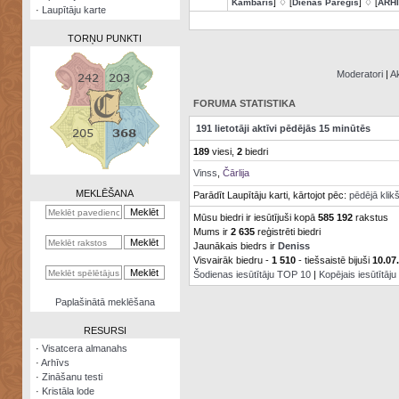
Kambaris
] ♢ [
Dienas Pareģis
] ♢ [
ARH
·
Laupītāju karte
TORŅU PUNKTI
Moderatori
|
Ak
FORUMA STATISTIKA
Zināšanu
191 lietotāji aktīvi pēdējās 15 minūtēs
testi
189
viesi,
2
biedri
Kristāla
Vinss
,
Čārlija
lode
MEKLĒŠANA
Parādīt Laupītāju karti, kārtojot pēc:
pēdējā klik
Rūnu
Mūsu biedri ir iesūtījuši kopā
585 192
rakstus
komplekts
Mums ir
2 635
reģistrēti biedri
Jaunākais biedrs ir
Deniss
Galeonu
Visvairāk biedru -
1 510
- tiešsaistē bijuši
10.07
kalkulators
Šodienas iesūtītāju TOP 10
|
Kopējais iesūtītāj
Nomētātās
Paplašinātā meklēšana
kārtis
RESURSI
·
Visatcera almanahs
·
Arhīvs
·
Zināšanu testi
·
Kristāla lode