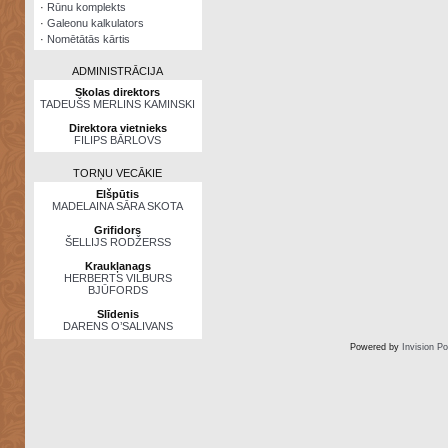
·
Rūnu komplekts
·
Galeonu kalkulators
·
Nomētātās kārtis
ADMINISTRĀCIJA
Skolas direktors
TADEUŠS MERLINS KAMINSKI
Direktora vietnieks
FILIPS BĀRLOVS
TORŅU VECĀKIE
Elšpūtis
MADELAINA SĀRA SKOTA
Grifidors
ŠELLIJS RODŽERSS
Kraukļanags
HERBERTS VILBURS
BJŪFORDS
Slīdenis
DARENS O’SALIVANS
Powered by
Invision P