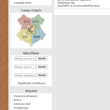
·
Laupītāju karte
·
Palīdzības faili
·
Sazināties ar foruma administratoru
TORŅU PUNKTI
Zināšanu
testi
Kristāla
lode
MEKLĒŠANA
Rūnu
komplekts
Galeonu
kalkulators
Nomētātās
Paplašinātā meklēšana
kārtis
RESURSI
·
Visatcera almanahs
·
Arhīvs
·
Zināšanu testi
·
Kristāla lode