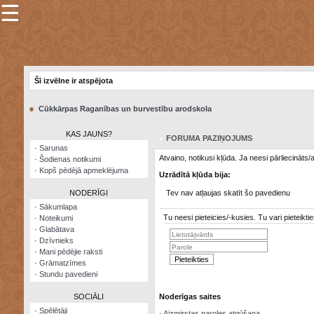
☰
×
Sarunu
pavediens
Šī izvēlne ir atspējota
Manas
piezīmes
●
Cūkkārpas Raganības un burvestību arodskola
Grāmatzīmes
KAS JAUNS?
FORUMA PAZIŅOJUMS
Šodienas
·
Sarunas
notikumi
Atvaino, notikusi kļūda. Ja neesi pārliecināts
·
Šodienas notikumi
·
Kopš pēdējā apmeklējuma
Uzrādītā kļūda bija:
Laupītāju
karte
NODERĪGI
Tev nav atļaujas skatīt šo pavedienu
·
Sākumlapa
Tu neesi pieteicies/-kusies. Tu vari pieteik
·
Noteikumi
Visatcera
·
Glabātava
almanahs
·
Dzīvnieks
·
Mani pēdējie raksti
Arhīvs
·
Grāmatzīmes
·
Stundu pavedieni
SOCIĀLI
Noderīgas saites
·
Spēlētāji
·
Aizmirstas paroles atgūšana