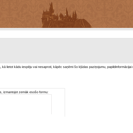
/a, kā lietot kādu iespēju vai nesaproti, kāpēc saņēmi šo kļūdas paziņojumu, papildinformācijai
ties, izmantojot zemāk esošo formu: