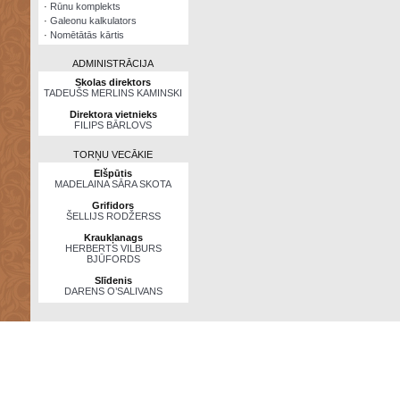
·
Rūnu komplekts
·
Galeonu kalkulators
·
Nomētātās kārtis
ADMINISTRĀCIJA
Skolas direktors
TADEUŠS MERLINS KAMINSKI
Direktora vietnieks
FILIPS BĀRLOVS
TORŅU VECĀKIE
Elšpūtis
MADELAINA SĀRA SKOTA
Grifidors
ŠELLIJS RODŽERSS
Kraukļanags
HERBERTS VILBURS
BJŪFORDS
Slīdenis
DARENS O’SALIVANS