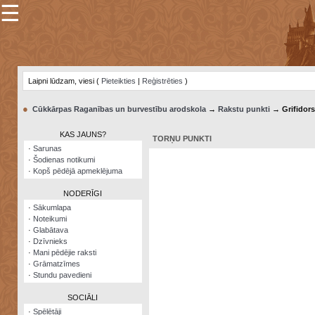
☰
×
Sarunu
pavediens
Laipni lūdzam, viesi (
Pieteikties
|
Reģistrēties
)
Manas
piezīmes
●
Cūkkārpas Raganības un burvestību arodskola
→
Rakstu punkti
→ Grifidors
Grāmatzīmes
KAS JAUNS?
TORŅU PUNKTI
Šodienas
·
Sarunas
notikumi
·
Šodienas notikumi
·
Kopš pēdējā apmeklējuma
Laupītāju
karte
NODERĪGI
·
Sākumlapa
·
Noteikumi
Visatcera
·
Glabātava
almanahs
·
Dzīvnieks
·
Mani pēdējie raksti
Arhīvs
·
Grāmatzīmes
·
Stundu pavedieni
SOCIĀLI
·
Spēlētāji