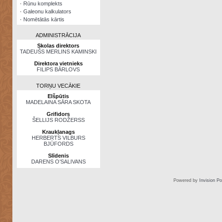
·
Rūnu komplekts
·
Galeonu kalkulators
·
Nomētātās kārtis
ADMINISTRĀCIJA
Skolas direktors
TADEUŠS MERLINS KAMINSKI
Direktora vietnieks
FILIPS BĀRLOVS
TORŅU VECĀKIE
Elšpūtis
MADELAINA SĀRA SKOTA
Grifidors
ŠELLIJS RODŽERSS
Kraukļanags
HERBERTS VILBURS
BJŪFORDS
Slīdenis
DARENS O’SALIVANS
Powered by
Invision P