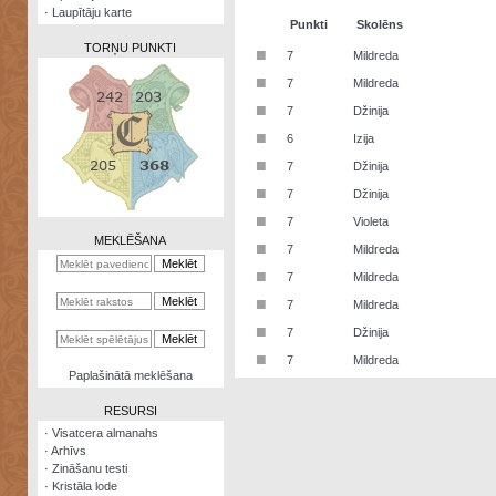
·
Laupītāju karte
Punkti
Skolēns
TORŅU PUNKTI
■
7
Mildreda
■
7
Mildreda
■
7
Džinija
■
6
Izija
Zināšanu
■
7
Džinija
testi
■
7
Džinija
Kristāla
■
7
Violeta
lode
MEKLĒŠANA
■
7
Mildreda
Rūnu
■
7
Mildreda
komplekts
■
7
Mildreda
Galeonu
■
7
Džinija
kalkulators
■
7
Mildreda
Nomētātās
Paplašinātā meklēšana
kārtis
RESURSI
·
Visatcera almanahs
·
Arhīvs
·
Zināšanu testi
·
Kristāla lode