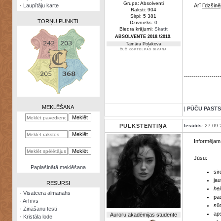
Grupa: Absolventi
·
Laupītāju karte
Arī
līdzšinē
Raksti: 904
Sirpi: 5 381
TORŅU PUNKTI
Dzīvnieks:
0
Biedra krājumi:
Skatīt
ABSOLVENTE 2018./2019.
Tamāra Poļakova
ČUČ KOPTELPAS DĪVĀNĀ
Zināšanu
------------------
testi
Kristāla
lode
MEKLĒŠANA
|
PŪČU PASTS
Rūnu
komplekts
PULKSTENTIŅA
Iesūtīts:
27.09.
Informējam,
Galeonu
kalkulators
Jūsu:
Nomētātās
Paplašinātā meklēšana
sir
kārtis
jau
RESURSI
hei
·
Visatcera almanahs
pa
·
Arhīvs
sūd
·
Zināšanu testi
ap
Auroru akadēmijas studente
·
Kristāla lode