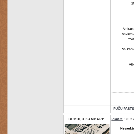
2
Atskats
saviem 
favo
Vai kapt
Atb
------------------
|
PŪČU PASTS
BUBUĻU KAMBARIS
Iesūtīts:
10.06.
Nesaukts