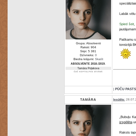
speciālizla
Labāk vēlu
Spied šeit
,
jautājumam
Patīkamu se
Grupa: Absolventi
toreizējā B
Raksti: 904
Sirpi: 5 381
Dzīvnieks:
0
Biedra krājumi:
Skatīt
ABSOLVENTE 2018./2019.
Tamāra Poļakova
------------------
ČUČ KOPTELPAS DĪVĀNĀ
|
PŪČU PASTS
TAMĀRA
Iesūtīts:
28.07.
„Bubuļu Ka
izspēlēta
un
Raksts taps