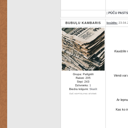
|
PŪČU PASTS
BUBUĻU KAMBARIS
Iesūtīts:
23.04.
Kaudzīte n
Grupa: Palīgtēli
Vienā vai
Raksti: 205
Sirpi: 243
Dzīvnieks:
1
Biedra krājumi:
Skatīt
ČUČ KOPTELPAS DĪVĀNĀ
Ar lepn
Kas ko i