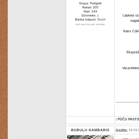
Grupa: Palīgtēli
Raksti: 205
Sirpi: 243
Lapiņas uzr
Dzīvnieks:
1
Biedra krājumi:
Skatīt
sagai
ČUČ KOPTELPAS DĪVĀNĀ
Katrs Cūkk
Ekspreša
Vai prefek
------------------
|
PŪČU PASTS
BUBUĻU KAMBARIS
Iesūtīts:
16.03.