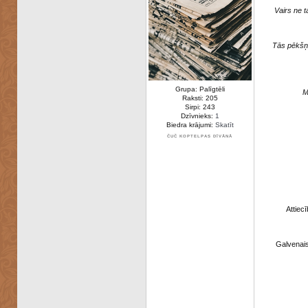
Vairs ne t
Tās pēkšņi
Grupa: Palīgtēli
M
Raksti: 205
Sirpi: 243
Dzīvnieks:
1
Biedra krājumi:
Skatīt
ČUČ KOPTELPAS DĪVĀNĀ
Attiec
Galvenais