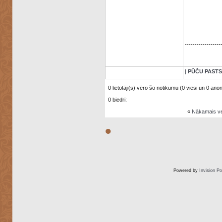
------------------
|
PŪČU PASTS
0 lietotāji(s) vēro šo notikumu (0 viesi un 0 anonī
0 biedri:
«
Nākamais v
●
Powered by
Invision P