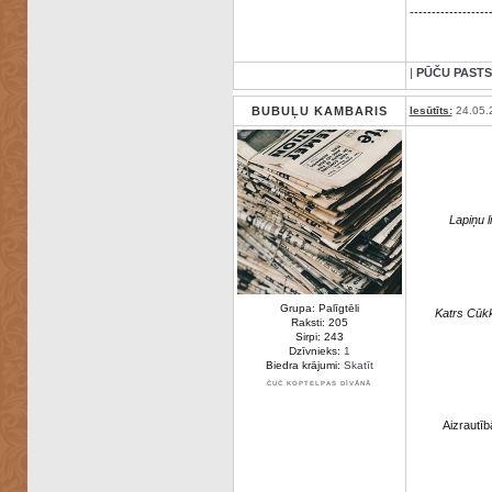
------------------
|
PŪČU PASTS
BUBUĻU KAMBARIS
Iesūtīts:
24.05.
Lapiņu l
Grupa: Palīgtēli
Katrs Cūkk
Raksti: 205
Sirpi: 243
Dzīvnieks:
1
Biedra krājumi:
Skatīt
ČUČ KOPTELPAS DĪVĀNĀ
Aizrautīb