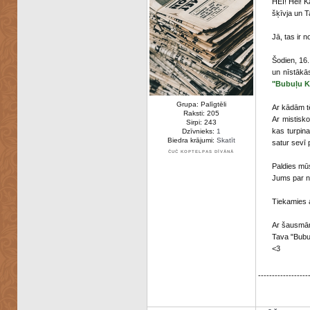
HEI! Hei! K
šķīvja un 
Jā, tas ir no
Šodien, 16
un nīstākās
"Bubuļu K
Grupa: Palīgtēli
Ar kādām t
Raksti: 205
Ar mistisko
Sirpi: 243
kas turpin
Dzīvnieks:
1
Biedra krājumi:
Skatīt
satur sevī 
ČUČ KOPTELPAS DĪVĀNĀ
Paldies mūs
Jums par ne
Tiekamies a
Ar šausmām
Tava "Bubu
<3
------------------