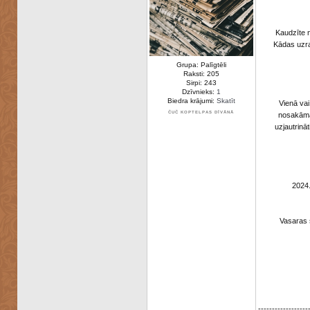
Kaudzīte n
Kādas uzra
Grupa: Palīgtēli
Raksti: 205
Sirpi: 243
Dzīvnieks:
1
Biedra krājumi:
Skatīt
Vienā vai
ČUČ KOPTELPAS DĪVĀNĀ
nosakāma 
uzjautrinā
2024.
Vasaras 
------------------