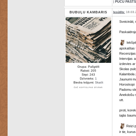
|
PŪČU PASTS
BUBUĻU KAMBARIS
Iesūtīts:
18.03.
Sveicināti, 
Paskaidroj
Iekšpē
apskatītas
Recenzijas
Intervijas 
izdevies ar
Grupa: Palīgtēli
Skolas pulc
Raksti: 205
Kalambola z
Sirpi: 243
Dzīvnieks:
1
Jaunumi maģ
Biedra krājumi:
Skatīt
Horoskopi
ČUČ KOPTELPAS DĪVĀNĀ
Padomu sle
Anekdošu s
utt.
proti, kore
tajās bauma
Reizi p
ir tie, kuru