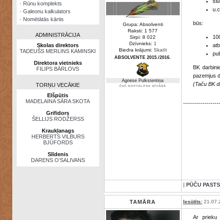
slu
·
Rūnu komplekts
u.c
·
Galeonu kalkulators
·
Nomētātās kārtis
būs:
Grupa: Absolventi
Raksti: 1 577
ADMINISTRĀCIJA
100
Sirpi: 8 022
Dzīvnieks:
1
Skolas direktors
atb
Biedra krājumi:
Skatīt
TADEUŠS MERLINS KAMINSKI
pub
ABSOLVENTE 2015./2016.
Direktora vietnieks
BK darbini
FILIPS BĀRLOVS
pazemjus di
Agnese Pulkstentiņa
(Taču BK da
TORŅU VECĀKIE
ČUČ KOPTELPAS DĪVĀNĀ
Elšpūtis
MADELAINA SĀRA SKOTA
------------------
Grifidors
ŠELLIJS RODŽERSS
Kraukļanags
HERBERTS VILBURS
BJŪFORDS
Slīdenis
DARENS O’SALIVANS
|
PŪČU PASTS
TAMĀRA
Iesūtīts:
21.07.
Ar prieku