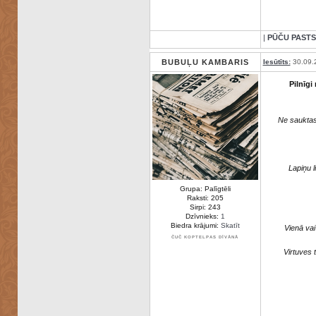
|
PŪČU PASTS
BUBUĻU KAMBARIS
Iesūtīts:
30.09.
Pilnīgi
Ne sauktas,
Lapiņu l
Grupa: Palīgtēli
Raksti: 205
Sirpi: 243
Dzīvnieks:
1
Biedra krājumi:
Skatīt
Vienā vai
ČUČ KOPTELPAS DĪVĀNĀ
Virtuves 