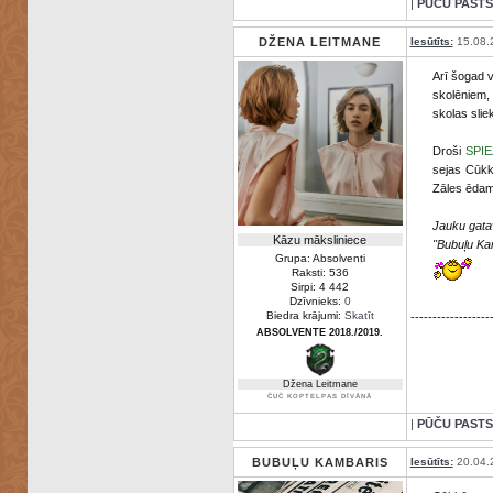
|
PŪČU PASTS
DŽENA LEITMANE
Iesūtīts:
15.08.
Arī šogad v
skolēniem, 
skolas slie
Droši
SPI
sejas Cūkk
Zāles ēdamg
Jauku gatav
Kāzu māksliniece
"Bubuļu K
Grupa: Absolventi
Raksti: 536
Sirpi: 4 442
Dzīvnieks:
0
Biedra krājumi:
Skatīt
------------------
ABSOLVENTE 2018./2019.
Džena Leitmane
ČUČ KOPTELPAS DĪVĀNĀ
|
PŪČU PASTS
BUBUĻU KAMBARIS
Iesūtīts:
20.04.