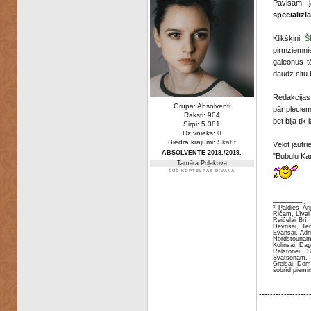
Pavisam j
speciālizl
Klikšķini
Š
pirmziemni
galeonus t
daudz citu 
Redakcijas 
Grupa: Absolventi
pār pleciem
Raksti: 904
bet bija tik
Sirpi: 5 381
Dzīvnieks:
0
Biedra krājumi:
Skatīt
Vēlot jautr
ABSOLVENTE 2018./2019.
"Bubuļu Ka
Tamāra Poļakova
ČUČ KOPTELPAS DĪVĀNĀ
_______
* Paldies Āri
Ričam, Līvai 
Reičelai Brī
Devrisai, T
Evansai, Adr
Nordstounam,
Kolinsai, Da
Ralstonei, 
Svatsonam, E
Greisai, Do
šobrīd piemir
------------------