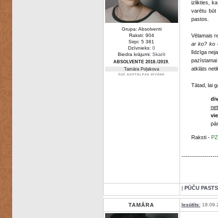
izlikties, 
varētu būt
pastos.
Grupa: Absolventi
Raksti: 904
Vēlamais re
Sirpi: 5 381
ar ko? ko 
Dzīvnieks:
0
līdzīga nej
Biedra krājumi:
Skatīt
pazīstamai
ABSOLVENTE 2018./2019.
atklāts neti
Tamāra Poļakova
ČUČ KOPTELPAS DĪVĀNĀ
Tātad, lai 
di
net
vie
pār
Raksti -
PZ
------------------
|
PŪČU PASTS
TAMĀRA
Iesūtīts:
18.09.