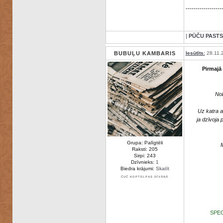
------------------
|
PŪČU PASTS
BUBUĻU KAMBARIS
Iesūtīts:
28.11.
Pirmajā
Nob
Uz katra a
ja dzīvoja 
Grupa: Palīgtēli
M
Raksti: 205
Sirpi: 243
Dzīvnieks:
1
Biedra krājumi:
Skatīt
ČUČ KOPTELPAS DĪVĀNĀ
SPEC