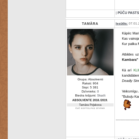
|
PŪČU PASTS
TAMĀRA
Iesūtīts:
07.01.
Kāpēc Mari
Kas vainoj
Kur palika M
Atbildes u
Kambara" 
Kā arī
KLI
kandidātiem
Grupa: Absolventi
Deadly Sin
Raksti: 904
Sirpi: 5 381
Veiksmīgu 
Dzīvnieks:
0
Biedra krājumi:
Skatīt
"Bubuļu K
ABSOLVENTE 2018./2019.
Tamāra Poļakova
ČUČ KOPTELPAS DĪVĀNĀ
------------------