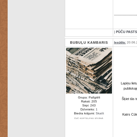
------------------
|
PŪČU PASTS
BUBUĻU KAMBARIS
Iesūtīts:
20.06.
Lapiņu liet
publiska
Grupa: Palīgtēli
Šķiet tās 
Raksti: 205
Sirpi: 243
Dzīvnieks:
1
Biedra krājumi:
Skatīt
Katrs Cūk
ČUČ KOPTELPAS DĪVĀNĀ