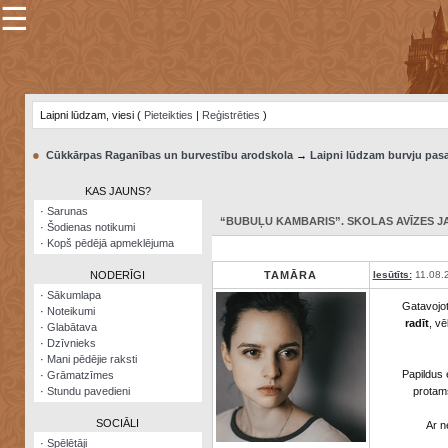
☰
×
Sarunu
pavediens
Laipni lūdzam, viesi (
Pieteikties
|
Reģistrēties
)
Manas
piezīmes
●
Cūkkārpas Raganības un burvestību arodskola
→
Laipni lūdzam burvju pasa
Grāmatzīmes
KAS JAUNS?
Šodienas
·
Sarunas
notikumi
“BUBUĻU KAMBARIS”. SKOLAS AVĪZES J
·
Šodienas notikumi
·
Kopš pēdējā apmeklējuma
Laupītāju
karte
NODERĪGI
TAMĀRA
Iesūtīts:
11.08.
·
Sākumlapa
Gatavojo
·
Noteikumi
Visatcera
radīt
, v
·
Glabātava
almanahs
·
Dzīvnieks
·
Mani pēdējie raksti
Arhīvs
Papildus 
·
Grāmatzīmes
·
Stundu pavedieni
protams
SOCIĀLI
Ar n
·
Spēlētāji