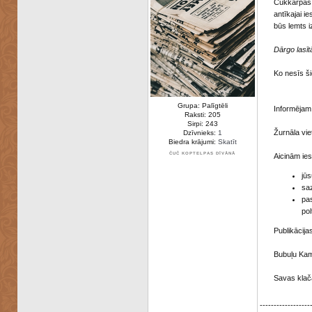
Cūkkārpas 
antīkajai i
būs lemts i
Dārgo lasītā
Ko nesīs ši
Grupa: Palīgtēli
Informējam
Raksti: 205
Sirpi: 243
Žurnāla vie
Dzīvnieks:
1
Biedra krājumi:
Skatīt
ČUČ KOPTELPAS DĪVĀNĀ
Aicinām iesū
jūs
saz
pa
pol
Publikācij
Bubuļu Kamb
Savas klač
------------------