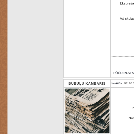
Ekspreša 
Vai skola
------------------
|
PŪČU PASTS
BUBUĻU KAMBARIS
Iesūtīts:
02.10.
Not