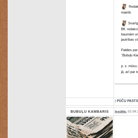
Redakc
mainīti.
Svarīgi
BK redakci
baumām un s
jautrības v
Paldies par
"Bubuļu Ka
p. s. mūsu
jā, arī par 
------------------
|
PŪČU PASTS
BUBUĻU KAMBARIS
Iesūtīts:
02.09.