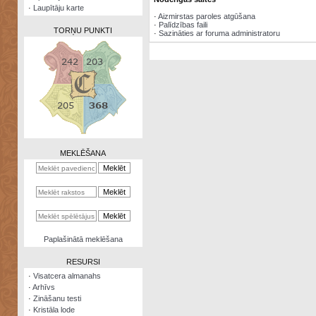
·
Laupītāju karte
·
Aizmirstas paroles atgūšana
·
Palīdzības faili
TORŅU PUNKTI
·
Sazināties ar foruma administratoru
Zināšanu
testi
Kristāla
lode
MEKLĒŠANA
Rūnu
komplekts
Galeonu
kalkulators
Nomētātās
Paplašinātā meklēšana
kārtis
RESURSI
·
Visatcera almanahs
·
Arhīvs
·
Zināšanu testi
·
Kristāla lode