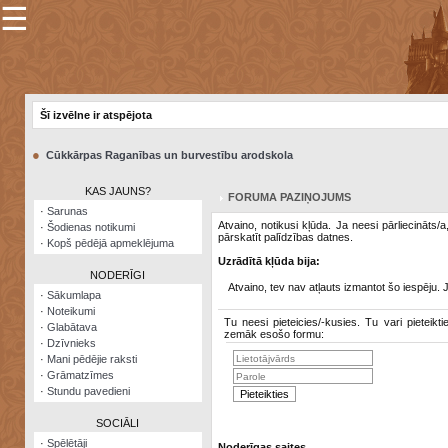
☰
×
Sarunu
pavediens
Šī izvēlne ir atspējota
Manas
piezīmes
●
Cūkkārpas Raganības un burvestību arodskola
Grāmatzīmes
KAS JAUNS?
FORUMA PAZIŅOJUMS
Šodienas
·
Sarunas
notikumi
Atvaino, notikusi kļūda. Ja neesi pārliecināts/
·
Šodienas notikumi
pārskatīt palīdzības datnes.
·
Kopš pēdējā apmeklējuma
Laupītāju
Uzrādītā kļūda bija:
karte
NODERĪGI
Atvaino, tev nav atļauts izmantot šo iespēju. 
·
Sākumlapa
·
Noteikumi
Visatcera
Tu neesi pieteicies/-kusies. Tu vari pieteikti
·
Glabātava
almanahs
zemāk esošo formu:
·
Dzīvnieks
·
Mani pēdējie raksti
Arhīvs
·
Grāmatzīmes
·
Stundu pavedieni
SOCIĀLI
·
Spēlētāji
Noderīgas saites