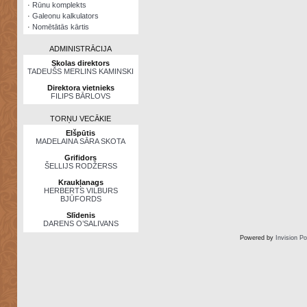
·
Rūnu komplekts
·
Galeonu kalkulators
·
Nomētātās kārtis
ADMINISTRĀCIJA
Skolas direktors
TADEUŠS MERLINS KAMINSKI
Direktora vietnieks
FILIPS BĀRLOVS
TORŅU VECĀKIE
Elšpūtis
MADELAINA SĀRA SKOTA
Grifidors
ŠELLIJS RODŽERSS
Kraukļanags
HERBERTS VILBURS
BJŪFORDS
Slīdenis
DARENS O’SALIVANS
Powered by
Invision P