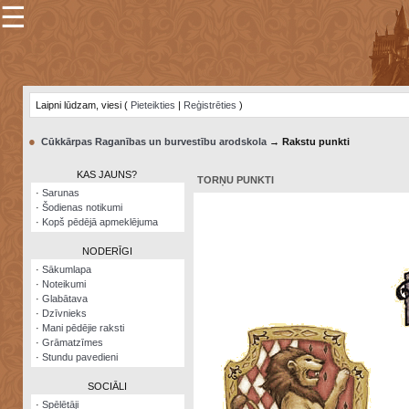
☰
×
Sarunu
pavediens
Laipni lūdzam, viesi (
Pieteikties
|
Reģistrēties
)
Manas
piezīmes
●
Cūkkārpas Raganības un burvestību arodskola
→ Rakstu punkti
Grāmatzīmes
KAS JAUNS?
TORŅU PUNKTI
Šodienas
·
Sarunas
notikumi
·
Šodienas notikumi
·
Kopš pēdējā apmeklējuma
Laupītāju
karte
NODERĪGI
·
Sākumlapa
·
Noteikumi
Visatcera
·
Glabātava
almanahs
·
Dzīvnieks
·
Mani pēdējie raksti
Arhīvs
·
Grāmatzīmes
·
Stundu pavedieni
SOCIĀLI
·
Spēlētāji