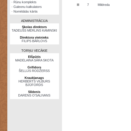
·
Rūnu komplekts
■
7
Mildreda
·
Galeonu kalkulators
·
Nomētātās kārtis
ADMINISTRĀCIJA
Skolas direktors
TADEUŠS MERLINS KAMINSKI
Direktora vietnieks
FILIPS BĀRLOVS
TORŅU VECĀKIE
Elšpūtis
MADELAINA SĀRA SKOTA
Grifidors
ŠELLIJS RODŽERSS
Kraukļanags
HERBERTS VILBURS
BJŪFORDS
Slīdenis
DARENS O’SALIVANS