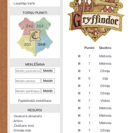
·
Laupītāju karte
TORŅU PUNKTI
Zināšanu
testi
Punkti
Skolēns
■
7
Mildreda
Kristāla
lode
■
7
Mildreda
MEKLĒŠANA
■
7
Džinija
Rūnu
komplekts
■
6
Izija
■
Galeonu
7
Džinija
kalkulators
■
7
Džinija
Nomētātās
■
Paplašinātā meklēšana
7
Violeta
kārtis
■
7
Mildreda
RESURSI
■
7
Mildreda
·
Visatcera almanahs
·
Arhīvs
■
7
Mildreda
·
Zināšanu testi
■
·
Kristāla lode
7
Džinija