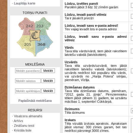
·
Laupītāju karte
Lūdzu, izvēlies paroli
Parolēm jābūt 3 līdz 32 zīmēm garām
TORŅU PUNKTI
Lūdzu, ievadi paroli vēlreiz
Tai ir jāsakrīt
precīzi
Lūdzu, ievadi savu e-pasta adresi!
Tev vajag ievadīt
īstu
e-pasta adresi
Lūdzu, ievadi savu e-pasta adresi
vēlreiz
Zināšanu
testi
Vārds
Tava tēla vārds/vārdi, tiem jābūt rakstītiem
latviešu valodā (latviskotiem).
Kristāla
lode
Uzvārds
MEKLĒŠANA
Tava tēla uzvārds/uzvārdi, tiem jābūt
rakstītiem latviešu valodā (latviskotiem);
Rūnu
uzvārds nedrīkst būt populāru tēlu vārds,
komplekts
vai uzvārds no „Harija Potera” sērijas,
piemēram, Vīzlija.
Galeonu
Dzimšanas datums
kalkulators
Tava tēla dzimšanas datums, piemēram,
“2012. gada 21. jūnijs”. Pirmziemnieku
tēliem jābūt pilniem 11 gadiem, lai uzsāktu
Nomētātās
Paplašinātā meklēšana
mācības 1. septembrī Cūkkārpā.
kārtis
Dzimums
RESURSI
Tēla dzimums
·
Visatcera almanahs
Izskats
·
Arhīvs
Tēla vizuālā izskata apraksts. Aprakstam
·
Zināšanu testi
jābūt vismaz 300 zīmes garam, bet tas
·
Kristāla lode
nedrīkst pārsniegt 3000 zīmes.