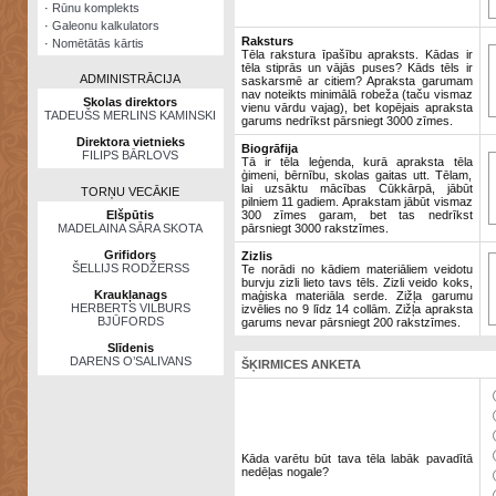
·
Rūnu komplekts
·
Galeonu kalkulators
Raksturs
·
Nomētātās kārtis
Tēla rakstura īpašību apraksts. Kādas ir
tēla stiprās un vājās puses? Kāds tēls ir
ADMINISTRĀCIJA
saskarsmē ar citiem? Apraksta garumam
nav noteikts minimālā robeža (taču vismaz
Skolas direktors
vienu vārdu vajag), bet kopējais apraksta
TADEUŠS MERLINS KAMINSKI
garums nedrīkst pārsniegt 3000 zīmes.
Direktora vietnieks
Biogrāfija
FILIPS BĀRLOVS
Tā ir tēla leģenda, kurā apraksta tēla
ģimeni, bērnību, skolas gaitas utt. Tēlam,
lai uzsāktu mācības Cūkkārpā, jābūt
TORŅU VECĀKIE
pilniem 11 gadiem. Aprakstam jābūt vismaz
Elšpūtis
300 zīmes garam, bet tas nedrīkst
MADELAINA SĀRA SKOTA
pārsniegt 3000 rakstzīmes.
Grifidors
Zizlis
ŠELLIJS RODŽERSS
Te norādi no kādiem materiāliem veidotu
burvju zizli lieto tavs tēls. Zizli veido koks,
Kraukļanags
maģiska materiāla serde. Zižļa garumu
HERBERTS VILBURS
izvēlies no 9 līdz 14 collām. Zižļa apraksta
BJŪFORDS
garums nevar pārsniegt 200 rakstzīmes.
Slīdenis
DARENS O’SALIVANS
ŠĶIRMICES ANKETA
Kāda varētu būt tava tēla labāk pavadītā
nedēļas nogale?