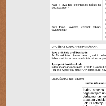
Kāds ir tava tēla iecienītākais našķis no
piedāvātajiem?
Kurš tornis, tavuprāt, vislabāk atbilstu
tavam tēlam?
DROŠĪBAS KODA APSTIPRINĀŠANA
Tavs unikālais drošības kods
Ja Tu nekādus ciparus neredzi, vai ir redzami
lūdzu, sazinies ar foruma administratoru, lai pro
Apstiprini drošības kodu
lūdzu, ievadi attēla formātā uzrādīto 6-ciparu k
Piezīme: Atļauti tikai cipari; '0' ir cipars nulle, ne
LIETOŠANAS NOTEIKUMI
Lūdzu, izlasi not