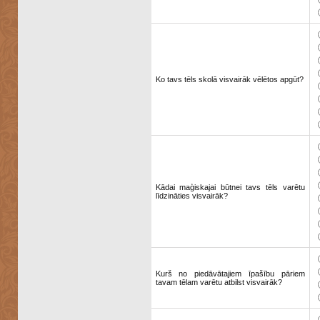
Ko tavs tēls skolā visvairāk vēlētos apgūt?
Kādai maģiskajai būtnei tavs tēls varētu
līdzināties visvairāk?
Kurš no piedāvātajiem īpašību pāriem
tavam tēlam varētu atbilst visvairāk?