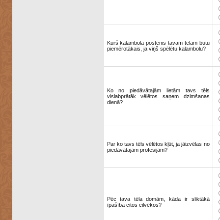
Kurš kalambola postenis tavam tēlam būtu
piemērotākais, ja viņš spēlētu kalambolu?
Ko no piedāvātajām lietām tavs tēls
vislabprātāk vēlētos saņem dzimšanas
dienā?
Par ko tavs tēls vēlētos kļūt, ja jāizvēlas no
piedāvātajām profesijām?
Pēc tava tēla domām, kāda ir sliktākā
īpašība citos cilvēkos?