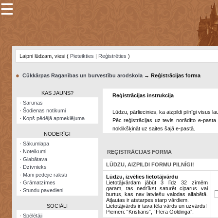
☰
×
Sarunu
pavediens
Laipni lūdzam, viesi (
Pieteikties
|
Reģistrēties
)
Manas
piezīmes
●
Cūkkārpas Raganības un burvestību arodskola
→ Reģistrācijas forma
Grāmatzīmes
KAS JAUNS?
Reģistrācijas instrukcija
Šodienas
·
Sarunas
notikumi
·
Šodienas notikumi
Lūdzu, pārliecinies, ka aizpildi pilnīgi visus 
·
Kopš pēdējā apmeklējuma
Pēc reģistrācijas uz tevis norādīto e-pasta 
Laupītāju
noklikšķināt uz saites šajā e-pastā.
karte
NODERĪGI
·
Sākumlapa
·
Noteikumi
REĢISTRĀCIJAS FORMA
Visatcera
·
Glabātava
almanahs
LŪDZU, AIZPILDI FORMU PILNĪGI!
·
Dzīvnieks
·
Mani pēdējie raksti
Arhīvs
Lūdzu, izvēlies lietotājvārdu
·
Grāmatzīmes
Lietotājvārdam jābūt 3 līdz 32 zīmēm
garam, tas nedrīkst saturēt ciparus vai
·
Stundu pavedieni
burtus, kas nav latviešu valodas alfabētā.
Atļautas ir atstarpes starp vārdiem.
SOCIĀLI
Lietotājvārds ir tava tēla vārds un uzvārds!
Piemēri: “Kristians”, “Flēra Goldinga”.
·
Spēlētāji