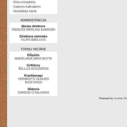
·
Rūnu komplekts
·
Galeonu kalkulators
·
Nomētātās kārtis
ADMINISTRĀCIJA
Skolas direktors
TADEUŠS MERLINS KAMINSKI
Direktora vietnieks
FILIPS BĀRLOVS
TORŅU VECĀKIE
Elšpūtis
MADELAINA SĀRA SKOTA
Grifidors
ŠELLIJS RODŽERSS
Kraukļanags
HERBERTS VILBURS
BJŪFORDS
Slīdenis
DARENS O’SALIVANS
Powered by
Invision P