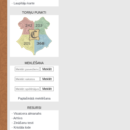
·
Laupītāju karte
TORŅU PUNKTI
Zināšanu
testi
Kristāla
lode
MEKLĒŠANA
Rūnu
komplekts
Galeonu
kalkulators
Nomētātās
Paplašinātā meklēšana
kārtis
RESURSI
·
Visatcera almanahs
·
Arhīvs
·
Zināšanu testi
·
Kristāla lode