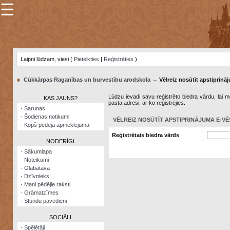
☰
×
Sarunu
pavediens
Laipni lūdzam, viesi (
Pieteikties
|
Reģistrēties
)
Manas
piezīmes
●
Cūkkārpas Raganības un burvestību arodskola
→ Vēlreiz nosūtīt apstiprināj
Grāmatzīmes
Lūdzu ievadi savu reģistrēto biedra vārdu, lai me
KAS JAUNS?
pasta adresi, ar ko reģistrējies.
Šodienas
·
Sarunas
notikumi
·
Šodienas notikumi
VĒLREIZ NOSŪTĪT APSTIPRINĀJUMA E-VĒ
·
Kopš pēdējā apmeklējuma
Laupītāju
Reģistrētais biedra vārds
karte
NODERĪGI
·
Sākumlapa
·
Noteikumi
Visatcera
·
Glabātava
almanahs
·
Dzīvnieks
·
Mani pēdējie raksti
Arhīvs
·
Grāmatzīmes
·
Stundu pavedieni
SOCIĀLI
·
Spēlētāji