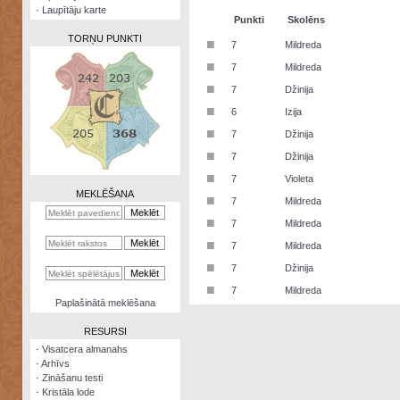
·
Laupītāju karte
Punkti
Skolēns
TORŅU PUNKTI
■
7
Mildreda
■
7
Mildreda
■
7
Džinija
■
6
Izija
Zināšanu
■
7
Džinija
testi
■
7
Džinija
Kristāla
■
7
Violeta
lode
MEKLĒŠANA
■
7
Mildreda
Rūnu
■
7
Mildreda
komplekts
■
7
Mildreda
Galeonu
■
7
Džinija
kalkulators
■
7
Mildreda
Nomētātās
Paplašinātā meklēšana
kārtis
RESURSI
·
Visatcera almanahs
·
Arhīvs
·
Zināšanu testi
·
Kristāla lode