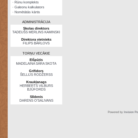
·
Rūnu komplekts
·
Galeonu kalkulators
·
Nomētātās kārtis
ADMINISTRĀCIJA
Skolas direktors
TADEUŠS MERLINS KAMINSKI
Direktora vietnieks
FILIPS BĀRLOVS
TORŅU VECĀKIE
Elšpūtis
MADELAINA SĀRA SKOTA
Grifidors
ŠELLIJS RODŽERSS
Kraukļanags
HERBERTS VILBURS
BJŪFORDS
Slīdenis
DARENS O’SALIVANS
Powered by
Invision P