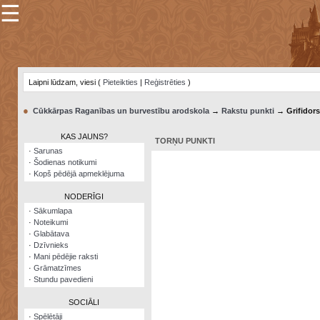
☰
×
Sarunu
pavediens
Laipni lūdzam, viesi (
Pieteikties
|
Reģistrēties
)
Manas
piezīmes
●
Cūkkārpas Raganības un burvestību arodskola
→
Rakstu punkti
→ Grifidors
Grāmatzīmes
KAS JAUNS?
TORŅU PUNKTI
Šodienas
·
Sarunas
notikumi
·
Šodienas notikumi
·
Kopš pēdējā apmeklējuma
Laupītāju
karte
NODERĪGI
·
Sākumlapa
·
Noteikumi
Visatcera
·
Glabātava
almanahs
·
Dzīvnieks
·
Mani pēdējie raksti
Arhīvs
·
Grāmatzīmes
·
Stundu pavedieni
SOCIĀLI
·
Spēlētāji